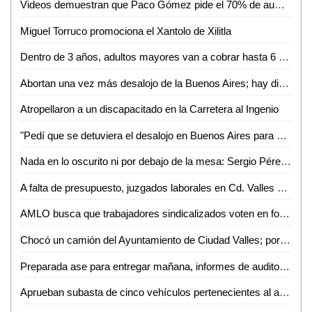
Videos demuestran que Paco Gómez pide el 70% de aumento a las tarifas del agua
Miguel Torruco promociona el Xantolo de Xilitla
Dentro de 3 años, adultos mayores van a cobrar hasta 6 mil pesos
Abortan una vez más desalojo de la Buenos Aires; hay diálogo en la capital
Atropellaron a un discapacitado en la Carretera al Ingenio
"Pedí que se detuviera el desalojo en Buenos Aires para encontrar una solución": David Medina
Nada en lo oscurito ni por debajo de la mesa: Sergio Pérez Garza
A falta de presupuesto, juzgados laborales en Cd. Valles y Rioverde tendrán que esperar
AMLO busca que trabajadores sindicalizados voten en forma libre y en secreto
Chocó un camión del Ayuntamiento de Ciudad Valles; por fortuna no hubo heridos
Preparada ase para entregar mañana, informes de auditoría 2020
Aprueban subasta de cinco vehículos pertenecientes al ayuntamiento vallense