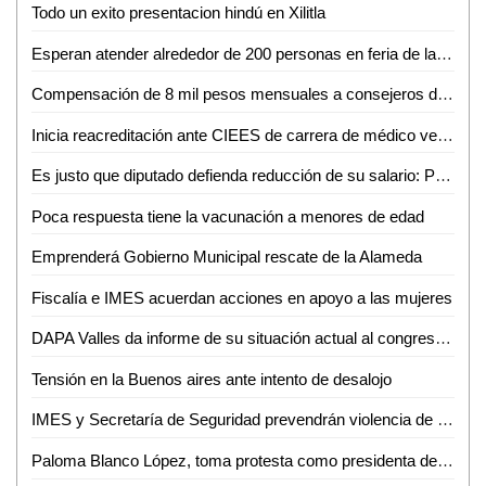
Todo un exito presentacion hindú en Xilitla
Esperan atender alrededor de 200 personas en feria de la salud en San Carlos
Compensación de 8 mil pesos mensuales a consejeros de Desarrollo Social, aprueba Cabildo
Inicia reacreditación ante CIEES de carrera de médico veterinaria y zootecnia de la UASLP
Es justo que diputado defienda reducción de su salario: Priego Rivera
Poca respuesta tiene la vacunación a menores de edad
Emprenderá Gobierno Municipal rescate de la Alameda
Fiscalía e IMES acuerdan acciones en apoyo a las mujeres
DAPA Valles da informe de su situación actual al congreso y la CEA
Tensión en la Buenos aires ante intento de desalojo
IMES y Secretaría de Seguridad prevendrán violencia de género
Paloma Blanco López, toma protesta como presidenta de CEEPAC