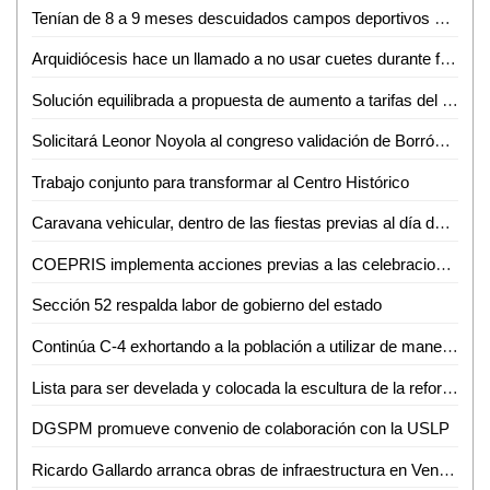
Tenían de 8 a 9 meses descuidados campos deportivos de la ciudad: Robins
Arquidiócesis hace un llamado a no usar cuetes durante festividades de San Judas Tadeo
Solución equilibrada a propuesta de aumento a tarifas del agua potable: Rodolfo del Ángel
Solicitará Leonor Noyola al congreso validación de Borrón y cuenta nueva
Trabajo conjunto para transformar al Centro Histórico
Caravana vehicular, dentro de las fiestas previas al día de San Judas Tadeo
COEPRIS implementa acciones previas a las celebraciones del Xantolo
Sección 52 respalda labor de gobierno del estado
Continúa C-4 exhortando a la población a utilizar de manera responsable la línea 9-1-1 de emergencias
Lista para ser develada y colocada la escultura de la reforma protestante
DGSPM promueve convenio de colaboración con la USLP
Ricardo Gallardo arranca obras de infraestructura en Venado