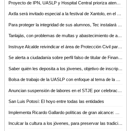
Proyecto de IPN, UASLP y Hospital Central prioriza atención en cáncer de mama
Axtla será invitado especial a la festival de Xantolo, en el municipio de Tierra Nueva
Para proteger la integridad de sus alumnos, Tec instalará filtros de seguridad
Tanlajás, con problemas de multas y abastecimiento de agua
Instruye Alcalde reivindicar el área de Protección Civil para garantizar una atención más humana y oportuna
Se alerta a ciudadanía sobre perfil falso de titular de Finanzas
Saber quién les deposita a los jóvenes, objetivo de inscripción obligatoria al RFC
Bolsa de trabajo de la UASLP con enfoque al tema de la empleabilidad
Anuncian suspensión de labores en el STJE por celebración del día de muertos
San Luis Potosí: El hoyo entre todas las entidades
Implementa Ricardo Gallardo políticas de gran alcance: Diputados federales
Inculcar la cultura a los jóvenes, para preservar las tradiciones: Zenón Rivas Godoy