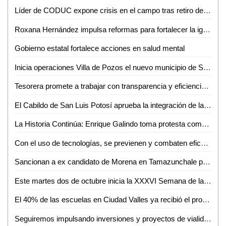
Líder de CODUC expone crisis en el campo tras retiro de subsidios federales
Roxana Hernández impulsa reformas para fortalecer la igualdad de género en SLP
Gobierno estatal fortalece acciones en salud mental
Inicia operaciones Villa de Pozos el nuevo municipio de SLP
Tesorera promete a trabajar con transparencia y eficiencia en el manejo de recursos en Ciudad Valles
El Cabildo de San Luis Potosí aprueba la integración de las Comisiones Permanentes para el periodo 2024-2027
La Historia Continúa: Enrique Galindo toma protesta como Alcalde reelecto
Con el uso de tecnologías, se previenen y combaten eficazmente los delitos en San Luis Potosí
Sancionan a ex candidato de Morena en Tamazunchale por poner publicidad en edificios públicos
Este martes dos de octubre inicia la XXXVI Semana de la Comunicación de la FCC de la UASLP
El 40% de las escuelas en Ciudad Valles ya recibió el programa de seguridad alimentaria: Medina Avendaño
Seguiremos impulsando inversiones y proyectos de vialidad en Ciudad Valles: David Medina