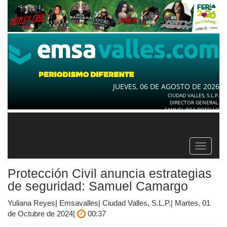
JUEVES, 06 DE AGOSTO DE 2026
CIUDAD VALLES, S.L.P.
DIRECTOR GENERAL.
SAMUEL ROA BOTELLO
Toggle
navigat
Protección Civil anuncia estrategias
de seguridad: Samuel Camargo
Yuliana Reyes| Emsavalles| Ciudad Valles, S.L.P.| Martes, 01
de Octubre de 2024|
00:37