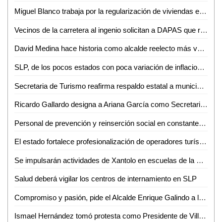
Miguel Blanco trabaja por la regularización de viviendas en Nuevo Tampaón
Vecinos de la carretera al ingenio solicitan a DAPAS que rehabilite el desagüe
David Medina hace historia como alcalde reelecto más votado en Ciudad Valles
SLP, de los pocos estados con poca variación de inflacionaria
Secretaria de Turismo reafirma respaldo estatal a municipios
Ricardo Gallardo designa a Ariana García como Secretaria de Finanzas
Personal de prevención y reinserción social en constante capacitación
El estado fortalece profesionalización de operadores turísticos
Se impulsarán actividades de Xantolo en escuelas de la Huasteca Potosina
Salud deberá vigilar los centros de internamiento en SLP
Compromiso y pasión, pide el Alcalde Enrique Galindo a la Policía Municipal, en la Entrega del Bastón de Mando 2024-2027
Ismael Hernández tomó protesta como Presidente de Villa de Reyes para el periodo 2024-2027