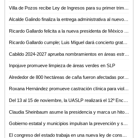
Villa de Pozos recibe Ley de Ingresos para su primer trimestre: 85 millones asignados
Alcalde Galindo finaliza la entrega administrativa al nuevo municipio de Villa de Pozos
Ricardo Gallardo felicita a la nueva presidenta de México Claudia Sheinbaum
Ricardo Gallardo cumple; Luis Miguel dará concierto gratuito en la Arena Potosí
Cabildo 2024-2027 aprueba nombramientos en áreas estructurales del Gobierno de la Capital
Inpojuve promueve limpieza de áreas verdes en SLP
Alrededor de 800 hectáreas de caña fueron afectadas por lluvias en Ciudad Valles: Eduardo Martínez Morales
Roxana Hernández promueve castración clínica para violadores como medida de justicia de bienestar
Del 13 al 15 de noviembre, la UASLP realizará el 12º Encuentro de Jóvenes Investigadores del Estado de San Luis Potosí
Claudia Sheinbaum asume la presidencia y marca un hito en la historia de México
Gobierno estatal y municipios impulsan la prevención y seguridad en las cuatro regiones
El congreso del estado trabaja en una nueva ley de consulta y en la construcción del presupuesto para aplicarla: Dip. Cuauhtli Badillo Moreno