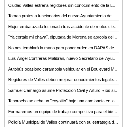
Ciudad Valles estrena regidores sin conocimiento de la Ley; prometen estudiarla
Toman protesta funcionarios del nuevo Ayuntamiento de Ciudad Valles
Mujer embarazada lesionada tras accidente de motocicleta en Boulevard México - Laredo
"Ya cortale mi chava", diputada de Morena se apropia del podio en evento de David Medina
No nos temblará la mano para poner orden en DAPAS de Ciudad Valles: Nancy Jeanime
Luis Ángel Contreras Malibrán, nuevo Secretario del Ayuntamiento de Ciudad Valles
Autobús ocasiono carambola vehicular en el Boulevard México - Laredo
Regidores de Valles deben mejorar conocimientos legales: Norberto Orozco del Ángel
Samuel Camargo asume Protección Civil y Arturo Ríos sigue al frente de Policía Municipal
Teporocho se echa un "coyotito" bajo una camioneta en la zona centro de Valles
Formaremos un equipo de trabajo competitivo para el bienestar de los vallenses : Contreras Malibrán
Policía Municipal de Valles continuará con su estrategia de proximidad social