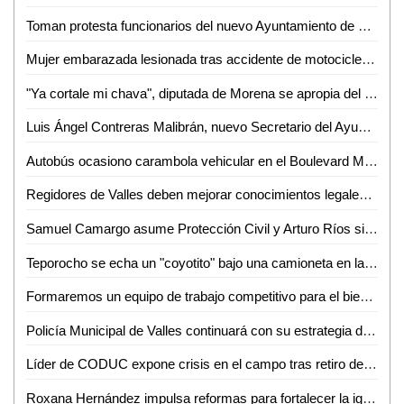
Toman protesta funcionarios del nuevo Ayuntamiento de Ciudad Valles
Mujer embarazada lesionada tras accidente de motocicleta en Boulevard México - Laredo
"Ya cortale mi chava", diputada de Morena se apropia del podio en evento de David Medina
Luis Ángel Contreras Malibrán, nuevo Secretario del Ayuntamiento de Ciudad Valles
Autobús ocasiono carambola vehicular en el Boulevard México - Laredo
Regidores de Valles deben mejorar conocimientos legales: Norberto Orozco del Ángel
Samuel Camargo asume Protección Civil y Arturo Ríos sigue al frente de Policía Municipal
Teporocho se echa un "coyotito" bajo una camioneta en la zona centro de Valles
Formaremos un equipo de trabajo competitivo para el bienestar de los vallenses : Contreras Malibrán
Policía Municipal de Valles continuará con su estrategia de proximidad social
Líder de CODUC expone crisis en el campo tras retiro de subsidios federales
Roxana Hernández impulsa reformas para fortalecer la igualdad de género en SLP