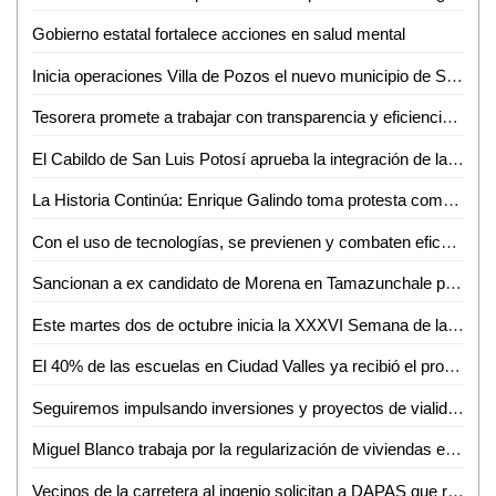
Gobierno estatal fortalece acciones en salud mental
Inicia operaciones Villa de Pozos el nuevo municipio de SLP
Tesorera promete a trabajar con transparencia y eficiencia en el manejo de recursos en Ciudad Valles
El Cabildo de San Luis Potosí aprueba la integración de las Comisiones Permanentes para el periodo 2024-2027
La Historia Continúa: Enrique Galindo toma protesta como Alcalde reelecto
Con el uso de tecnologías, se previenen y combaten eficazmente los delitos en San Luis Potosí
Sancionan a ex candidato de Morena en Tamazunchale por poner publicidad en edificios públicos
Este martes dos de octubre inicia la XXXVI Semana de la Comunicación de la FCC de la UASLP
El 40% de las escuelas en Ciudad Valles ya recibió el programa de seguridad alimentaria: Medina Avendaño
Seguiremos impulsando inversiones y proyectos de vialidad en Ciudad Valles: David Medina
Miguel Blanco trabaja por la regularización de viviendas en Nuevo Tampaón
Vecinos de la carretera al ingenio solicitan a DAPAS que rehabilite el desagüe