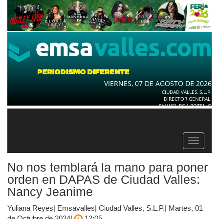
VIERNES, 07 DE AGOSTO DE 2026
CIUDAD VALLES, S.L.P.
DIRECTOR GENERAL.
SAMUEL ROA BOTELLO
Toggle
navigat
No nos temblará la mano para poner
orden en DAPAS de Ciudad Valles:
Nancy Jeanime
Yuliana Reyes| Emsavalles| Ciudad Valles, S.L.P.| Martes, 01
de Octubre de 2024|
12:05