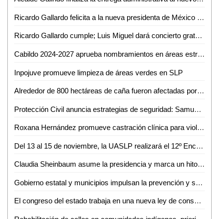
Ricardo Gallardo felicita a la nueva presidenta de México Claudia Sheinbaum
Ricardo Gallardo cumple; Luis Miguel dará concierto gratuito en la Arena Potosí
Cabildo 2024-2027 aprueba nombramientos en áreas estructurales del Gobierno de la Capital
Inpojuve promueve limpieza de áreas verdes en SLP
Alrededor de 800 hectáreas de caña fueron afectadas por lluvias en Ciudad Valles: Eduardo Martínez Morales
Protección Civil anuncia estrategias de seguridad: Samuel Camargo
Roxana Hernández promueve castración clínica para violadores como medida de justicia de bienestar
Del 13 al 15 de noviembre, la UASLP realizará el 12º Encuentro de Jóvenes Investigadores del Estado de San Luis Potosí
Claudia Sheinbaum asume la presidencia y marca un hito en la historia de México
Gobierno estatal y municipios impulsan la prevención y seguridad en las cuatro regiones
El congreso del estado trabaja en una nueva ley de consulta y en la construcción del presupuesto para aplicarla: Dip. Cuauhtli Badillo Moreno