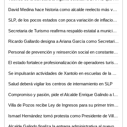
David Medina hace historia como alcalde reelecto más votado en Ciudad Valles
SLP, de los pocos estados con poca variación de inflacionaria
Secretaria de Turismo reafirma respaldo estatal a municipios
Ricardo Gallardo designa a Ariana García como Secretaria de Finanzas
Personal de prevención y reinserción social en constante capacitación
El estado fortalece profesionalización de operadores turísticos
Se impulsarán actividades de Xantolo en escuelas de la Huasteca Potosina
Salud deberá vigilar los centros de internamiento en SLP
Compromiso y pasión, pide el Alcalde Enrique Galindo a la Policía Municipal, en la Entrega del Bastón de Mando 2024-2027
Villa de Pozos recibe Ley de Ingresos para su primer trimestre: 85 millones asignados
Ismael Hernández tomó protesta como Presidente de Villa de Reyes para el periodo 2024-2027
Alcalde Galindo finaliza la entrega administrativa al nuevo municipio de Villa de Pozos