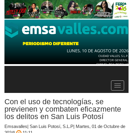
LUNES, 10 DE AGOSTO DE 2026
CIUDAD VALLES, S.L.P.
DIRECTOR GENERAL.
SAMUEL ROA BOTELLO
Toggle
navigat
Con el uso de tecnologías, se
previenen y combaten eficazmente
los delitos en San Luis Potosí
Emsavalles| San Luis Potosí, S.L.P| Martes, 01 de Octubre de
2024|
11:11