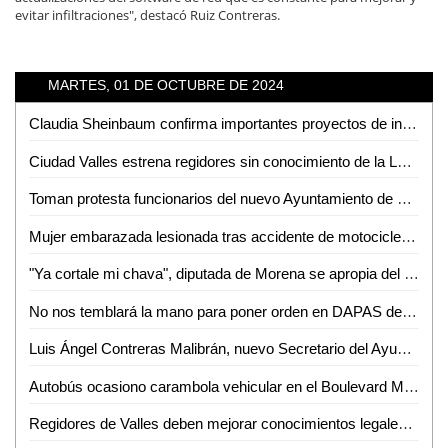
evitar infiltraciones", destacó Ruiz Contreras.
MARTES, 01 DE OCTUBRE DE 2024
Claudia Sheinbaum confirma importantes proyectos de infraestructura para SLP y la Huasteca
Ciudad Valles estrena regidores sin conocimiento de la Ley; prometen estudiarla
Toman protesta funcionarios del nuevo Ayuntamiento de Ciudad Valles
Mujer embarazada lesionada tras accidente de motocicleta en Boulevard México - Laredo
"Ya cortale mi chava", diputada de Morena se apropia del podio en evento de David Medina
No nos temblará la mano para poner orden en DAPAS de Ciudad Valles: Nancy Jeanime
Luis Ángel Contreras Malibrán, nuevo Secretario del Ayuntamiento de Ciudad Valles
Autobús ocasiono carambola vehicular en el Boulevard México - Laredo
Regidores de Valles deben mejorar conocimientos legales: Norberto Orozco del Ángel