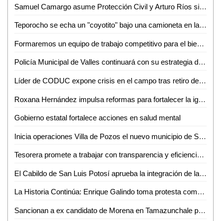
Samuel Camargo asume Protección Civil y Arturo Ríos sigue al frente de Policía Municipal
Teporocho se echa un "coyotito" bajo una camioneta en la zona centro de Valles
Formaremos un equipo de trabajo competitivo para el bienestar de los vallenses : Contreras Malibrán
Policía Municipal de Valles continuará con su estrategia de proximidad social
Líder de CODUC expone crisis en el campo tras retiro de subsidios federales
Roxana Hernández impulsa reformas para fortalecer la igualdad de género en SLP
Gobierno estatal fortalece acciones en salud mental
Inicia operaciones Villa de Pozos el nuevo municipio de SLP
Tesorera promete a trabajar con transparencia y eficiencia en el manejo de recursos en Ciudad Valles
El Cabildo de San Luis Potosí aprueba la integración de las Comisiones Permanentes para el periodo 2024-2027
La Historia Continúa: Enrique Galindo toma protesta como Alcalde reelecto
Sancionan a ex candidato de Morena en Tamazunchale por poner publicidad en edificios públicos