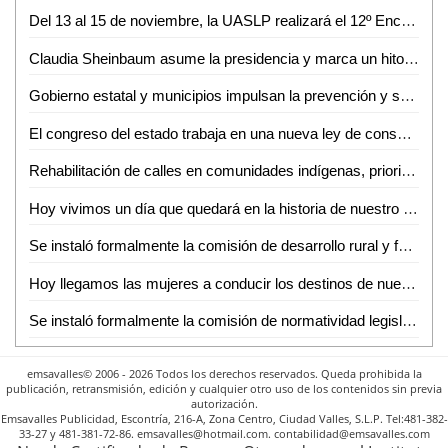
Del 13 al 15 de noviembre, la UASLP realizará el 12º Encuentro de Jóvenes Investigadores del Estado de San Luis Potosí
Claudia Sheinbaum asume la presidencia y marca un hito en la historia de México
Gobierno estatal y municipios impulsan la prevención y seguridad en las cuatro regiones
El congreso del estado trabaja en una nueva ley de consulta y en la construcción del presupuesto para aplicarla: Dip. Cuauhtli Badillo Moreno
Rehabilitación de calles en comunidades indígenas, prioridad en Tamuín: Marcelino Bautista
Hoy vivimos un día que quedará en la historia de nuestro país, al asumir el mando de México la doctora Claudia Sheinbaum
Se instaló formalmente la comisión de desarrollo rural y forestal de la LXIV legislatura
Hoy llegamos las mujeres a conducir los destinos de nuestra hermosa nación: presidenta Claudia Sheinbaum
Se instaló formalmente la comisión de normatividad legislativa y prácticas parlamentarias de la LXIV legislatura
emsavalles© 2006 - 2026 Todos los derechos reservados. Queda prohibida la
publicación, retransmisión, edición y cualquier otro uso de los contenidos sin previa
autorización.
Emsavalles Publicidad, Escontría, 216-A, Zona Centro, Ciudad Valles, S.L.P. Tel:481-382-
33-27 y 481-381-72-86. emsavalles@hotmail.com. contabilidad@emsavalles.com