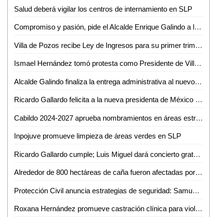
Salud deberá vigilar los centros de internamiento en SLP
Compromiso y pasión, pide el Alcalde Enrique Galindo a la Policía Municipal, en la Entrega del Bastón de Mando 2024-2027
Villa de Pozos recibe Ley de Ingresos para su primer trimestre: 85 millones asignados
Ismael Hernández tomó protesta como Presidente de Villa de Reyes para el periodo 2024-2027
Alcalde Galindo finaliza la entrega administrativa al nuevo municipio de Villa de Pozos
Ricardo Gallardo felicita a la nueva presidenta de México Claudia Sheinbaum
Cabildo 2024-2027 aprueba nombramientos en áreas estructurales del Gobierno de la Capital
Inpojuve promueve limpieza de áreas verdes en SLP
Ricardo Gallardo cumple; Luis Miguel dará concierto gratuito en la Arena Potosí
Alrededor de 800 hectáreas de caña fueron afectadas por lluvias en Ciudad Valles: Eduardo Martínez Morales
Protección Civil anuncia estrategias de seguridad: Samuel Camargo
Roxana Hernández promueve castración clínica para violadores como medida de justicia de bienestar