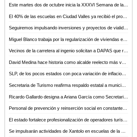
Este martes dos de octubre inicia la XXXVI Semana de la Comunicación de la FCC de la UASLP
El 40% de las escuelas en Ciudad Valles ya recibió el programa de seguridad alimentaria: Medina Avendaño
Seguiremos impulsando inversiones y proyectos de vialidad en Ciudad Valles: David Medina
Miguel Blanco trabaja por la regularización de viviendas en Nuevo Tampaón
Vecinos de la carretera al ingenio solicitan a DAPAS que rehabilite el desagüe
David Medina hace historia como alcalde reelecto más votado en Ciudad Valles
SLP, de los pocos estados con poca variación de inflacionaria
Secretaria de Turismo reafirma respaldo estatal a municipios
Ricardo Gallardo designa a Ariana García como Secretaria de Finanzas
Personal de prevención y reinserción social en constante capacitación
El estado fortalece profesionalización de operadores turísticos
Se impulsarán actividades de Xantolo en escuelas de la Huasteca Potosina