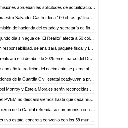
Comisiones aprueban las solicitudes de actualización de valores unitarios de suelo y construcción para los municipios para el ejercicio fiscal 2025
El maestro Salvador Castro dona 100 obras gráficas al MUNI de la UASLP
Comisión de hacienda del estado y secretaría de finanzas, inician análisis del paquete fiscal 2025
Segundo día sin agua de "El Realito" afecta a 50 colonias del sur poniente de la Ciudad Capital
Con responsabilidad, se analizará paquete fiscal y leyes de ingresos municipales en el congreso del estado
Se realizará el 6 de abril de 2025 en el marco del Día Internacional del Deporte para el Desarrollo y la Paz
Año con año la tradición del nacimiento se pierde afectando a comerciantes
Acciones de la Guardia Civil estatal coadyuvan a prevenir el acoso escolar
Isabel Monroy y Estela Morales serán reconocidas con Doctorado Honoris Causa de la UASLP
En el PVEM no descansaremos hasta que cada mujer reciba lo que le corresponda, Ruth González Silva
Gobierno de la Capital refrenda su compromiso con la educación y la juventud; entrega Estímulos para la Educación Superior
Ejecutivo estatal concreta convenio con los 59 municipios