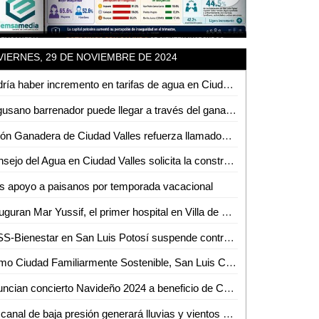
VIERNES, 29 DE NOVIEMBRE DE 2024
Podría haber incremento en tarifas de agua en Ciudad Valles; DAPAS evalúa ajuste
El gusano barrenador puede llegar a través del ganado y animales domésticos a SLP
Unión Ganadera de Ciudad Valles refuerza llamados a la regularización del ganado
Consejo del Agua en Ciudad Valles solicita la construcción de una presa a Claudia Sheinbaum
 apoyo a paisanos por temporada vacacional
Inauguran Mar Yussif, el primer hospital en Villa de Reyes
IMSS-Bienestar en San Luis Potosí suspende contratos para personal eventual a partir de diciembre
Como Ciudad Familiarmente Sostenible, San Luis Capital es un referente internacional
Anuncian concierto Navideño 2024 a beneficio de Cáritas Ciudad Valles
Un canal de baja presión generará lluvias y vientos con rachas fuertes durante el fin de semana para el estado de San Luis Potosí