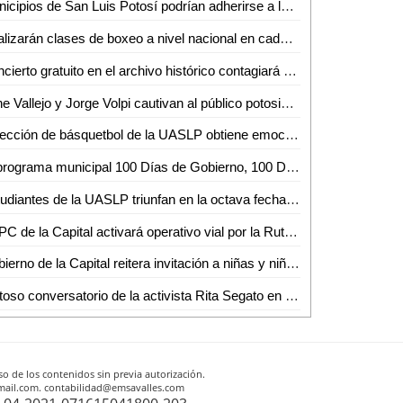
Municipios de San Luis Potosí podrían adherirse a la prohibición de venta de pirotecnia el próximo año
Realizarán clases de boxeo a nivel nacional en cada plaza del país: Sheinbaum
Concierto gratuito en el archivo histórico contagiará espíritu navideño
Irene Vallejo y Jorge Volpi cautivan al público potosino en el XVII Festival Internacional Letras en San Luis
Selección de básquetbol de la UASLP obtiene emocionante triunfo en la Liga ABE México
El programa municipal 100 Días de Gobierno, 100 Días de Talacha, llegó a su jornada número 55 en la Colonia El Sauzalito
Estudiantes de la UASLP triunfan en la octava fecha del Nacional BMX
SSPC de la Capital activará operativo vial por la Ruta Nairo Kids
Gobierno de la Capital reitera invitación a niñas y niños para ganarse camisetas del Atlético de San Luis
Exitoso conversatorio de la activista Rita Segato en la UASLP
o de los contenidos sin previa autorización.
otmail.com. contabilidad@emsavalles.com