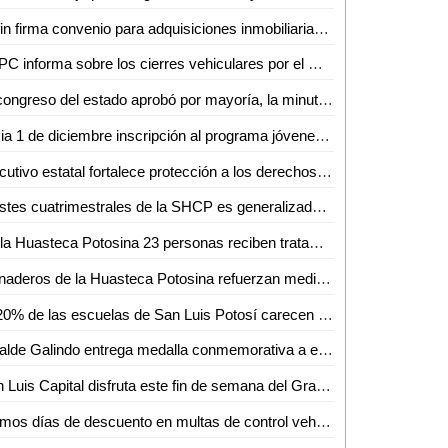
Sefin firma convenio para adquisiciones inmobiliarias en municipios
SSPC informa sobre los cierres vehiculares por el Gran Fondo Nairo 2024
El congreso del estado aprobó por mayoría, la minuta de reforma constitucional federal, en materia de simplificación orgánica
Inicia 1 de diciembre inscripción al programa jóvenes construyendo el futuro 2025: presidenta Claudia Sheinbaum; habrá 90 mil nuevos beneficiarios
Ejecutivo estatal fortalece protección a los derechos de la niñez y adolescencia
Ajustes cuatrimestrales de la SHCP es generalizado en el país; se utilizan fórmulas de distribución de la ley de coordinación fiscal
En la Huasteca Potosina 23 personas reciben tratamiento por VIH
Ganaderos de la Huasteca Potosina refuerzan medidas contra plaga del gusano barrenador
El 20% de las escuelas de San Luis Potosí carecen de personal de seguridad e intendencia
Alcalde Galindo entrega medalla conmemorativa a escritoras y escritores del XVII Festival Internacional Letras en San Luis
San Luis Capital disfruta este fin de semana del Gran Fondo Nairo Quintana, el más grande evento gratuito de ciclismo en México
Últimos días de descuento en multas de control vehicular y cambio de propietario