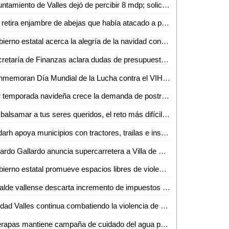
Ayuntamiento de Valles dejó de percibir 8 mdp; solicitarán crédito bancario
PC retira enjambre de abejas que había atacado a personas en Zona Centro de Valles
Gobierno estatal acerca la alegría de la navidad con caravana navideña
Secretaría de Finanzas aclara dudas de presupuesto de municipios ante el legislativo
Conmemoran Día Mundial de la Lucha contra el VIH/SIDA en Ciudad Valles
Por temporada navideña crece la demanda de postres entre los pasteleros de Ciudad Valles
Embalsamar a tus seres queridos, el reto más difícil de un embalsamador: Óscar Moya
Sedarh apoya municipios con tractores, trailas e insumos para cultivo en la Huasteca
Ricardo Gallardo anuncia supercarretera a Villa de Reyes
Gobierno estatal promueve espacios libres de violencia en las escuelas
Alcalde vallense descarta incremento de impuestos tras solicitud de crédito
Ciudad Valles continua combatiendo la violencia de género a través de programas específicos
Interapas mantiene campaña de cuidado del agua para promover el cambio de hábitos en el hogar.