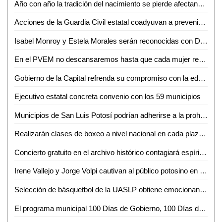
Año con año la tradición del nacimiento se pierde afectando a comerciantes
Acciones de la Guardia Civil estatal coadyuvan a prevenir el acoso escolar
Isabel Monroy y Estela Morales serán reconocidas con Doctorado Honoris Causa de la UASLP
En el PVEM no descansaremos hasta que cada mujer reciba lo que le corresponda, Ruth González Silva
Gobierno de la Capital refrenda su compromiso con la educación y la juventud; entrega Estímulos para la Educación Superior
Ejecutivo estatal concreta convenio con los 59 municipios
Municipios de San Luis Potosí podrían adherirse a la prohibición de venta de pirotecnia el próximo año
Realizarán clases de boxeo a nivel nacional en cada plaza del país: Sheinbaum
Concierto gratuito en el archivo histórico contagiará espíritu navideño
Irene Vallejo y Jorge Volpi cautivan al público potosino en el XVII Festival Internacional Letras en San Luis
Selección de básquetbol de la UASLP obtiene emocionante triunfo en la Liga ABE México
El programa municipal 100 Días de Gobierno, 100 Días de Talacha, llegó a su jornada número 55 en la Colonia El Sauzalito