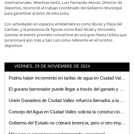
internacionales. Mientras tanto, Luis Fernando Alonso, Director de
Deportes, reconoció el trabajo coordinado del Gobierno Municipal
para garantizar el éxito de esta justa.
Con actividades en espacios emblemáticos como Bocas y Plaza del
Carmen, y la presencia de figuras como Raúl Alcalá y Antonieta
Gaxiola, el evento promete convertirse en una gran fiesta ciclista que
posicionará aún más a San Luis como referente en el turismo
deportivo.
VIERNES, 29 DE NOVIEMBRE DE 2024
Podría haber incremento en tarifas de agua en Ciudad Valles; DAPAS evalúa ajuste
El gusano barrenador puede llegar a través del ganado y animales domésticos a SLP
Unión Ganadera de Ciudad Valles refuerza llamados a la regularización del ganado
Consejo del Agua en Ciudad Valles solicita la construcción de una presa a Claudia Sheinbaum
Gobierno del Estado no cobrará tenencia, pero si otro impuesto automotriz