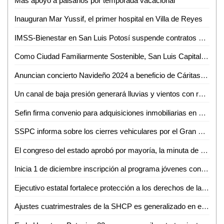
Más apoyo a paisanos por temporada vacacional
Inauguran Mar Yussif, el primer hospital en Villa de Reyes
IMSS-Bienestar en San Luis Potosí suspende contratos para personal eventual a partir de diciembre
Como Ciudad Familiarmente Sostenible, San Luis Capital es un referente internacional
Anuncian concierto Navideño 2024 a beneficio de Cáritas Ciudad Valles
Un canal de baja presión generará lluvias y vientos con rachas fuertes durante el fin de semana para el estado de San Luis Potosí
Sefin firma convenio para adquisiciones inmobiliarias en municipios
SSPC informa sobre los cierres vehiculares por el Gran Fondo Nairo 2024
El congreso del estado aprobó por mayoría, la minuta de reforma constitucional federal, en materia de simplificación orgánica
Inicia 1 de diciembre inscripción al programa jóvenes construyendo el futuro 2025: presidenta Claudia Sheinbaum; habrá 90 mil nuevos beneficiarios
Ejecutivo estatal fortalece protección a los derechos de la niñez y adolescencia
Ajustes cuatrimestrales de la SHCP es generalizado en el país; se utilizan fórmulas de distribución de la ley de coordinación fiscal