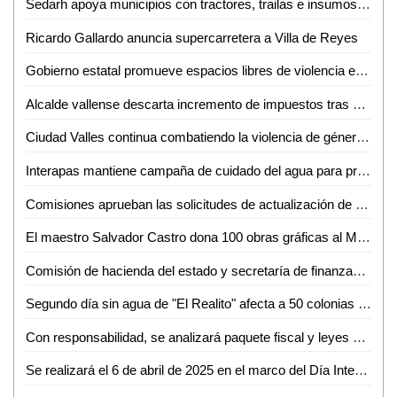
Sedarh apoya municipios con tractores, trailas e insumos para cultivo en la Huasteca
Ricardo Gallardo anuncia supercarretera a Villa de Reyes
Gobierno estatal promueve espacios libres de violencia en las escuelas
Alcalde vallense descarta incremento de impuestos tras solicitud de crédito
Ciudad Valles continua combatiendo la violencia de género a través de programas específicos
Interapas mantiene campaña de cuidado del agua para promover el cambio de hábitos en el hogar.
Comisiones aprueban las solicitudes de actualización de valores unitarios de suelo y construcción para los municipios para el ejercicio fiscal 2025
El maestro Salvador Castro dona 100 obras gráficas al MUNI de la UASLP
Comisión de hacienda del estado y secretaría de finanzas, inician análisis del paquete fiscal 2025
Segundo día sin agua de "El Realito" afecta a 50 colonias del sur poniente de la Ciudad Capital
Con responsabilidad, se analizará paquete fiscal y leyes de ingresos municipales en el congreso del estado
Se realizará el 6 de abril de 2025 en el marco del Día Internacional del Deporte para el Desarrollo y la Paz