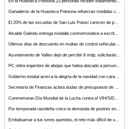
En la Huasteca Potosina 23 personas reciben tratamiento por VIH
Ganaderos de la Huasteca Potosina refuerzan medidas contra plaga del gusano barrenador
El 20% de las escuelas de San Luis Potosí carecen de personal de seguridad e intendencia
Alcalde Galindo entrega medalla conmemorativa a escritoras y escritores del XVII Festival Internacional Letras en San Luis
Últimos días de descuento en multas de control vehicular y cambio de propietario
Ayuntamiento de Valles dejó de percibir 8 mdp; solicitarán crédito bancario
PC retira enjambre de abejas que había atacado a personas en Zona Centro de Valles
Gobierno estatal acerca la alegría de la navidad con caravana navideña
Secretaría de Finanzas aclara dudas de presupuesto de municipios ante el legislativo
Conmemoran Día Mundial de la Lucha contra el VIH/SIDA en Ciudad Valles
Por temporada navideña crece la demanda de postres entre los pasteleros de Ciudad Valles
Embalsamar a tus seres queridos, el reto más difícil de un embalsamador: Óscar Moya