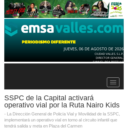
JUEVES, 06 DE AGOSTO DE 2026
CIUDAD VALLES, S.L.P.
DIRECTOR GENERAL.
SAMUEL ROA BOTELLO
Toggle
navigat
SSPC de la Capital activará
operativo vial por la Ruta Nairo Kids
- La Dirección General de Policía Vial y Movilidad de la SSPC,
implementará un operativo vial en torno al circuito infantil que
tendrá salida y meta en Plaza del Carmen