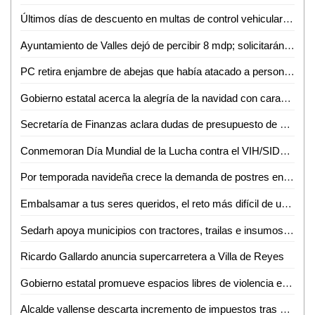
Últimos días de descuento en multas de control vehicular y cambio de propietario
Ayuntamiento de Valles dejó de percibir 8 mdp; solicitarán crédito bancario
PC retira enjambre de abejas que había atacado a personas en Zona Centro de Valles
Gobierno estatal acerca la alegría de la navidad con caravana navideña
Secretaría de Finanzas aclara dudas de presupuesto de municipios ante el legislativo
Conmemoran Día Mundial de la Lucha contra el VIH/SIDA en Ciudad Valles
Por temporada navideña crece la demanda de postres entre los pasteleros de Ciudad Valles
Embalsamar a tus seres queridos, el reto más difícil de un embalsamador: Óscar Moya
Sedarh apoya municipios con tractores, trailas e insumos para cultivo en la Huasteca
Ricardo Gallardo anuncia supercarretera a Villa de Reyes
Gobierno estatal promueve espacios libres de violencia en las escuelas
Alcalde vallense descarta incremento de impuestos tras solicitud de crédito