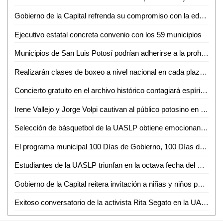
Gobierno de la Capital refrenda su compromiso con la educación y la juventud; entrega Estímulos para la Educación Superior
Ejecutivo estatal concreta convenio con los 59 municipios
Municipios de San Luis Potosí podrían adherirse a la prohibición de venta de pirotecnia el próximo año
Realizarán clases de boxeo a nivel nacional en cada plaza del país: Sheinbaum
Concierto gratuito en el archivo histórico contagiará espíritu navideño
Irene Vallejo y Jorge Volpi cautivan al público potosino en el XVII Festival Internacional Letras en San Luis
Selección de básquetbol de la UASLP obtiene emocionante triunfo en la Liga ABE México
El programa municipal 100 Días de Gobierno, 100 Días de Talacha, llegó a su jornada número 55 en la Colonia El Sauzalito
Estudiantes de la UASLP triunfan en la octava fecha del Nacional BMX
Gobierno de la Capital reitera invitación a niñas y niños para ganarse camisetas del Atlético de San Luis
Exitoso conversatorio de la activista Rita Segato en la UASLP