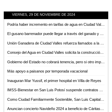
VIERNES, 29 DE NOVIEMBRE DE 2024
Podría haber incremento en tarifas de agua en Ciudad Valles; DAPAS evalúa ajuste
El gusano barrenador puede llegar a través del ganado y animales domésticos a SLP
Unión Ganadera de Ciudad Valles refuerza llamados a la regularización del ganado
Consejo del Agua en Ciudad Valles solicita la construcción de una presa a Claudia Sheinbaum
Gobierno del Estado no cobrará tenencia, pero si otro impuesto automotriz
Más apoyo a paisanos por temporada vacacional
Inauguran Mar Yussif, el primer hospital en Villa de Reyes
IMSS-Bienestar en San Luis Potosí suspende contratos para personal eventual a partir de diciembre
Como Ciudad Familiarmente Sostenible, San Luis Capital es un referente internacional
Anuncian concierto Navideño 2024 a beneficio de Cáritas Ciudad Valles