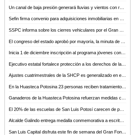
Un canal de baja presión generará lluvias y vientos con rachas fuertes durante el fin de semana para el estado de San Luis Potosí
Sefin firma convenio para adquisiciones inmobiliarias en municipios
SSPC informa sobre los cierres vehiculares por el Gran Fondo Nairo 2024
El congreso del estado aprobó por mayoría, la minuta de reforma constitucional federal, en materia de simplificación orgánica
Inicia 1 de diciembre inscripción al programa jóvenes construyendo el futuro 2025: presidenta Claudia Sheinbaum; habrá 90 mil nuevos beneficiarios
Ejecutivo estatal fortalece protección a los derechos de la niñez y adolescencia
Ajustes cuatrimestrales de la SHCP es generalizado en el país; se utilizan fórmulas de distribución de la ley de coordinación fiscal
En la Huasteca Potosina 23 personas reciben tratamiento por VIH
Ganaderos de la Huasteca Potosina refuerzan medidas contra plaga del gusano barrenador
El 20% de las escuelas de San Luis Potosí carecen de personal de seguridad e intendencia
Alcalde Galindo entrega medalla conmemorativa a escritoras y escritores del XVII Festival Internacional Letras en San Luis
San Luis Capital disfruta este fin de semana del Gran Fondo Nairo Quintana, el más grande evento gratuito de ciclismo en México