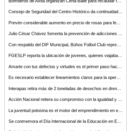
Bomberos de Axtla organizan Cena-Baile para recaudar fondos y equipar elementos
Consejo de Seguridad del Centro Histórico da continuidad a acciones transversales para mejorar los espacios públicos
Prevén considerable aumento en precio de rosas para febrero en Ciudad Valles
Julio César Chávez fomenta la prevención de adicciones en jóvenes potosinos
Con respaldo del DIF Municipal, Búhos Fútbol Club representa a San Luis Capital en torneo internacional de fútbol para ciegos
FGESLP reporta la ubicación de jovenes, quienes viajaban sobre la carretera federal 49
Amarte con tus defectos y virtudes es el primer paso hacia el amor propio: Hadali Borjas
Es necesario establecer lineamientos claros para la operación del padrón de deudores alimentarios
Interapas retira más de 2 toneladas de desechos en drenajes durante los primeros días del año.
Acción Nacional reitera su compromiso con la igualdad y condena la violencia política de género contra la diputada Lilia Olivares
La juventud potosina es el motor del emprendimiento en el estado: Edgardo Medina
Se conmemora el Día Internacional de la Educación en Escuelas Municipales de San Luis Capital