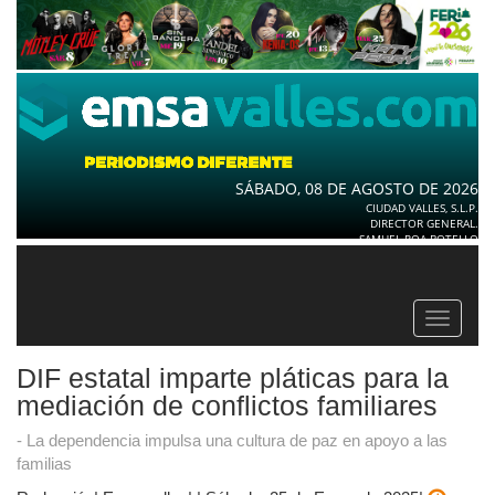
SÁBADO, 08 DE AGOSTO DE 2026
CIUDAD VALLES, S.L.P.
DIRECTOR GENERAL.
SAMUEL ROA BOTELLO
Toggle
navigat
DIF estatal imparte pláticas para la
mediación de conflictos familiares
- La dependencia impulsa una cultura de paz en apoyo a las
familias