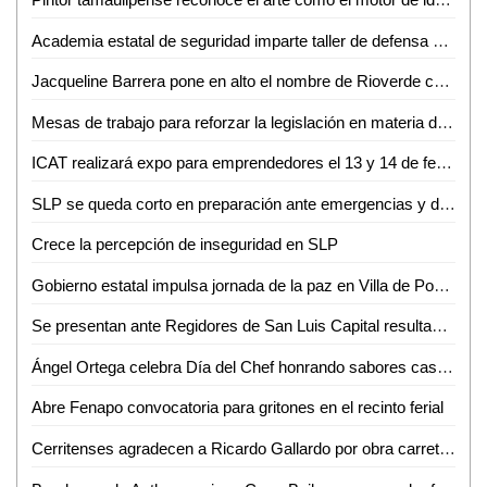
Academia estatal de seguridad imparte taller de defensa personal a periodistas potosinos
Jacqueline Barrera pone en alto el nombre de Rioverde como nueva Miss San Luis Potosí 2025
Mesas de trabajo para reforzar la legislación en materia de maltrato animal en la zona huasteca: Dip. Nancy Jeanine García
ICAT realizará expo para emprendedores el 13 y 14 de febrero en Ciudad Valles
SLP se queda corto en preparación ante emergencias y desastres: Carolina Bolaños
Crece la percepción de inseguridad en SLP
Gobierno estatal impulsa jornada de la paz en Villa de Pozos
Se presentan ante Regidores de San Luis Capital resultados de consultas para el Plan Municipal de Desarrollo 2024-2027
Ángel Ortega celebra Día del Chef honrando sabores caseros y tradicionales de la Huasteca Potosina
Abre Fenapo convocatoria para gritones en el recinto ferial
Cerritenses agradecen a Ricardo Gallardo por obra carretera