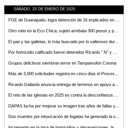
SÁBADO, 25 DE ENERO DE 2025
FGE de Guanajuato, logra detención de 16 implicados en el homicidio de Alcalde de Tancanhuitz
Otro robo en la Eco Chica; sujeto arrebata 300 pesos y paga con billete falso
El pan y las galletas, lo más buscado por lo vallenses durante la temporada fresca
Por homicidio calificado fueron detenidos Ricardo " N" y Martin "N".
Grupos delictivos siembran terror en Tampamolón Corona
Más de 3,000 solicitudes registra en cinco días el Proceso de Admisión 2025 de la UASLP
Ricardo Gallardo anuncia entrega de terrenos en apoyo a familias
El reto de las iglesias en 2025 es contra la desconfianza y los conceptos negativos: Juan Muñoz
DAPAS lucha por mejorar su imagen tras años de fallas y mala gestión: Alfredo Zúñiga Herverth
Dos muertes por intoxicación de fogatas ha generado la onda fría
Incremento en la tasa de homicidios y desapariciones, la cruda realidad que se vive en México: Francisco Rivas