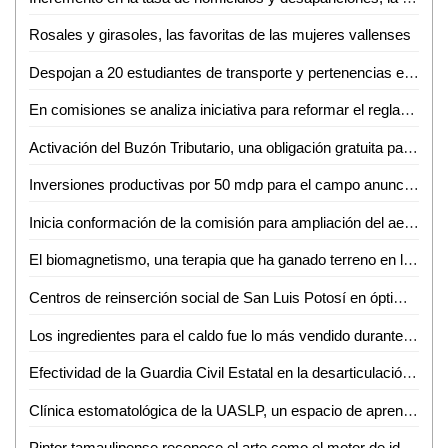
Rosales y girasoles, las favoritas de las mujeres vallenses
Despojan a 20 estudiantes de transporte y pertenencias en límites de San Luis Potosí y Zacatecas
En comisiones se analiza iniciativa para reformar el reglamento del congreso del estado de San Luis Potosí
Activación del Buzón Tributario, una obligación gratuita para el cumplimiento fiscal
Inversiones productivas por 50 mdp para el campo anuncia Alcalde Galindo
Inicia conformación de la comisión para ampliación del aeropuerto de Tamuín
El biomagnetismo, una terapia que ha ganado terreno en la Huasteca Potosina
Centros de reinserción social de San Luis Potosí en óptimas condiciones y constante transformación
Los ingredientes para el caldo fue lo más vendido durante la temporada invernal
Efectividad de la Guardia Civil Estatal en la desarticulación de células criminales: Jesús Juárez Hernández
Clínica estomatológica de la UASLP, un espacio de aprendizaje para alumnos y atención integral a la sociedad
Pintor tamaulipense reconoce el arte como el motor de identidad cultural de región Huasteca