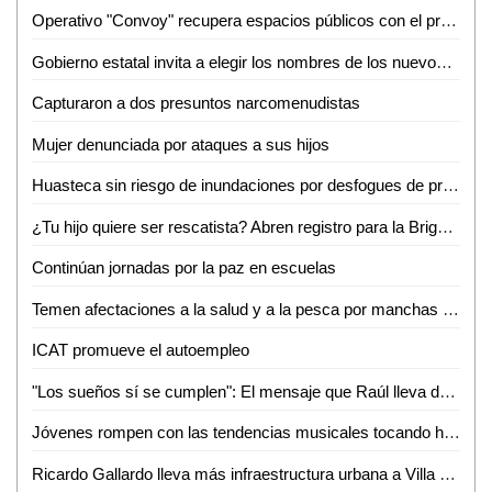
Operativo "Convoy" recupera espacios públicos con el programa "Enchúlame la colonia"
Gobierno estatal invita a elegir los nombres de los nuevos integrantes del agrupamiento K9
Capturaron a dos presuntos narcomenudistas
Mujer denunciada por ataques a sus hijos
Huasteca sin riesgo de inundaciones por desfogues de presas: Ricardo Gallardo
¿Tu hijo quiere ser rescatista? Abren registro para la Brigada Juvenil en Valles
Continúan jornadas por la paz en escuelas
Temen afectaciones a la salud y a la pesca por manchas negras en el Río Pánuco
ICAT promueve el autoempleo
"Los sueños sí se cumplen": El mensaje que Raúl lleva del Mundial a la juventud potosina
Jóvenes rompen con las tendencias musicales tocando huapango desde Cd. Del Maíz
Ricardo Gallardo lleva más infraestructura urbana a Villa de Pozos