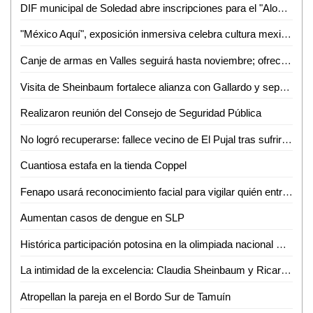
DIF municipal de Soledad abre inscripciones para el "Aloha summer camp inclusivo 2026"
"México Aquí", exposición inmersiva celebra cultura mexicana durante Mundial 2026
Canje de armas en Valles seguirá hasta noviembre; ofrecen hasta 25 mil pesos
Visita de Sheinbaum fortalece alianza con Gallardo y sepulta rumores de ruptura: Héctor Serrano
Realizaron reunión del Consejo de Seguridad Pública
No logró recuperarse: fallece vecino de El Pujal tras sufrir caída accidental
Cuantiosa estafa en la tienda Coppel
Fenapo usará reconocimiento facial para vigilar quién entra y sale del recinto
Aumentan casos de dengue en SLP
Histórica participación potosina en la olimpiada nacional CONADE 2026
La intimidad de la excelencia: Claudia Sheinbaum y Ricardo Gallardo sellan en la UPSLP el valor de la comunidad estudiantil
Atropellan la pareja en el Bordo Sur de Tamuín