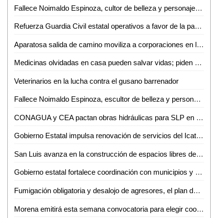
Fallece Noimaldo Espinoza, cultor de belleza y personaje emblemático de Valles
Refuerza Guardia Civil estatal operativos a favor de la paz y la tranquilidad de San Luis Potosí
Aparatosa salida de camino moviliza a corporaciones en la Valles-Tamazunchale
Medicinas olvidadas en casa pueden salvar vidas; piden donarlas en Ciudad Valles
Veterinarios en la lucha contra el gusano barrenador
Fallece Noimaldo Espinoza, escultor de belleza y personaje emblemático de Valles
CONAGUA y CEA pactan obras hidráulicas para SLP en medio de incertidumbre por presupuesto
Gobierno Estatal impulsa renovación de servicios del Icat con nueva sede
San Luis avanza en la construcción de espacios libres de violencia
Gobierno estatal fortalece coordinación con municipios y congreso para impulsar obras estratégicas
Fumigación obligatoria y desalojo de agresores, el plan de orden en marcados de Valles
Morena emitirá esta semana convocatoria para elegir coordinador de defensa; descartan listas de aspirantes