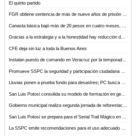
El quinto partido
FGR obtiene sentencia de más de nueve años de prisión contra una persona detenida con más de 32 kilos de marihuana en S.L.P
Canasta básica bajó más de 20 pesos en cuatro meses, reporta Profeco
Gracias a la estrategia y a la honestidad hay reducción de 46% en homicidios dolosos, de septiembre de 2024 a mayo de 2026
CFE deja sin luz a toda la Buenos Aires
Instalan puesto de comando en Veracruz por la temporada de lluvias y ciclones tropicales 2026
Promueve SSPC la seguridad y participación ciudadana en Ciudad Valles
Lluvias ponen a prueba fondo para desastres; PC busca asegurar recursos para SLP
San Luis Potosí consolida su modelo de formación en gestión integral de riesgos
Gobierno municipal realiza segunda jornada de reforestación en el ejido Canoas
San Luis Potosí se prepara para el Serial Trail Mágico en Cerro de San Pedro
La SSPC emite recomendaciones para el uso adecuado de redes sociales