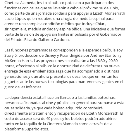
Cineteca Alameda, invita al público potosino a participar en dos
funciones con causa que se llevarán a cabo el próximo 18 de junio,
como parte de una jornada solidaria para apoyar a Lizeth Monzerrath
Lucio López, quien requiere una cirugía de médula espinal para
atender una compleja condición médica que incluye Chiari,
siringomielia, médula anclada y espina bífida, una iniciativa que forma
parte de la visión de apoyo sin límites impulsada por el Gobernador
del Estado, Ricardo Gallardo Cardona.
Las funciones programadas corresponden a la esperada película Toy
Story 5, producción de Disney y Pixar dirigida por Andrew Stanton y
McKenna Harris. Las proyecciones se realizarán a las 18:30 y 20:30
horas, ofreciendo al público la oportunidad de disfrutar una nueva
entrega de esta emblemática saga que ha acompañado a distintas
generaciones y que ahora presenta los desafíos que enfrentan los
juguetes ante las nuevas tecnologías para mantenerse vigentes en el
gusto de las infancias.
La dependencia estatal hace un llamado a las familias potosinas,
personas aficionadas al cine y público en general para sumarse a esta
causa solidaria, ya que cada boleto adquirido contribuirá
directamente al tratamiento y recuperación de Lizeth Monzerrath. El
costo de acceso será de 40 pesos y los boletos podrán adquirirse
tanto en la taquilla de la Cineteca Alameda como a través de la
plataforma Superboletos.