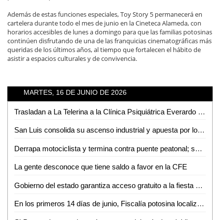
Además de estas funciones especiales, Toy Story 5 permanecerá en
cartelera durante todo el mes de junio en la Cineteca Alameda, con
horarios accesibles de lunes a domingo para que las familias potosinas
continúen disfrutando de una de las franquicias cinematográficas más
queridas de los últimos años, al tiempo que fortalecen el hábito de
asistir a espacios culturales y de convivencia.
MARTES, 16 DE JUNIO DE 2026
Trasladan a La Telerina a la Clínica Psiquiátrica Everardo Neumann en SLP
San Luis consolida su ascenso industrial y apuesta por los mercados del futuro
Derrapa motociclista y termina contra puente peatonal; sufre herida en la cabeza
La gente desconoce que tiene saldo a favor en la CFE
Gobierno del estado garantiza acceso gratuito a la fiesta mundialista para las familias potosinas: Sefin
En los primeros 14 días de junio, Fiscalía potosina localizó a 35 personas en distintos municipios de la entidad