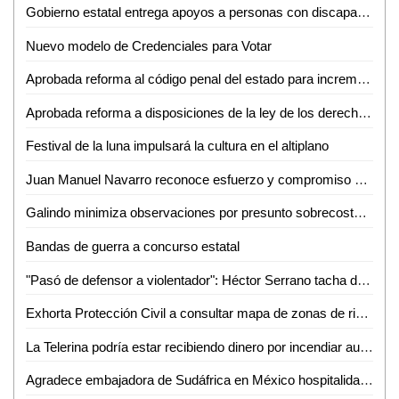
Gobierno estatal entrega apoyos a personas con discapacidad
Nuevo modelo de Credenciales para Votar
Aprobada reforma al código penal del estado para incrementar sanciones cuando, con motivo del robo, se ocasionen daños materiales adicionales
Aprobada reforma a disposiciones de la ley de los derechos de niñas, niños y adolescentes del estado de San Luis Potosí
Festival de la luna impulsará la cultura en el altiplano
Juan Manuel Navarro reconoce esfuerzo y compromiso de la Cruz Roja y anuncia rescate de base en La Virgen
Galindo minimiza observaciones por presunto sobrecosto en obra de El Saucito y responsabiliza a la Contraloría estatal
Bandas de guerra a concurso estatal
"Pasó de defensor a violentador": Héctor Serrano tacha de represor al gobierno de Galindo
Exhorta Protección Civil a consultar mapa de zonas de riesgo por inundaciones y encharcamientos
La Telerina podría estar recibiendo dinero por incendiar autos: David Medina
Agradece embajadora de Sudáfrica en México hospitalidad para Selección