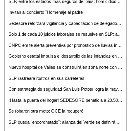
SLP, entre los estados más seguros del país; homicidios caen 81% en 2026
Invitan al concierto "Homenaje al padre"
Sedesore reforzará vigilancia y capacitación de delegados rumbo al proceso electoral de 2027: Rosario Martínez
Solo 1 de cada 10 juicios laborales se resuelve en SLP; apuestan por conciliación
CNPC emite alerta preventiva por pronóstico de lluvias intensas derivadas del potencial ciclón uno
Gobierno estatal impulsa el desarrollo de las infancias en comunidades indígenas
Nuevo hospital de Valles se construirá en zona norte con 8 hectáreas y alta especialidad
SLP rastreará rostros en sus carreteras
Con estrategia de seguridad San Luis Potosí logra la mayor reducción de homicidios del país
¡Hasta la puerta del hogar! SEDESORE beneficia a 29,500 familias en Valles
Se robaron otra moto; GCE la recuperó
SLP queda "encorchetado"; alianza del Verde se definirá hasta el final: Héctor Serrano