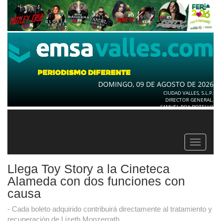
DOMINGO, 09 DE AGOSTO DE 2026
CIUDAD VALLES, S.L.P.
DIRECTOR GENERAL.
SAMUEL ROA BOTELLO
Toggle
navigat
Llega Toy Story a la Cineteca
Alameda con dos funciones con
causa
- Cada boleto adquirido contribuirá directamente al tratamiento y
recuperación de Lizeth Monzerrath.