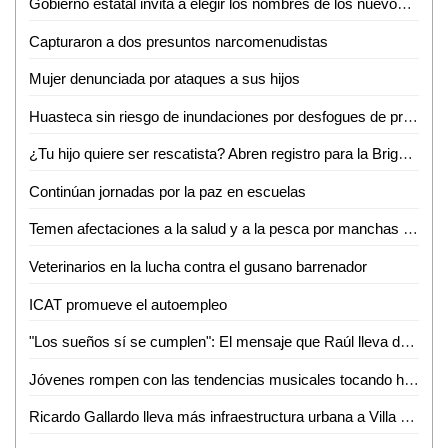
Gobierno estatal invita a elegir los nombres de los nuevos integrantes del agrupamiento K9
Capturaron a dos presuntos narcomenudistas
Mujer denunciada por ataques a sus hijos
Huasteca sin riesgo de inundaciones por desfogues de presas: Ricardo Gallardo
¿Tu hijo quiere ser rescatista? Abren registro para la Brigada Juvenil en Valles
Continúan jornadas por la paz en escuelas
Temen afectaciones a la salud y a la pesca por manchas negras en el Río Pánuco
Veterinarios en la lucha contra el gusano barrenador
ICAT promueve el autoempleo
"Los sueños sí se cumplen": El mensaje que Raúl lleva del Mundial a la juventud potosina
Jóvenes rompen con las tendencias musicales tocando huapango desde Cd. Del Maíz
Ricardo Gallardo lleva más infraestructura urbana a Villa de Pozos