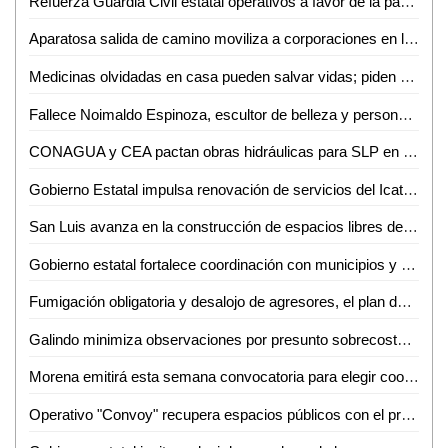
Refuerza Guardia Civil estatal operativos a favor de la paz y la tranquilidad de San Luis Potosí
Aparatosa salida de camino moviliza a corporaciones en la Valles-Tamazunchale
Medicinas olvidadas en casa pueden salvar vidas; piden donarlas en Ciudad Valles
Fallece Noimaldo Espinoza, escultor de belleza y personaje emblemático de Valles
CONAGUA y CEA pactan obras hidráulicas para SLP en medio de incertidumbre por presupuesto
Gobierno Estatal impulsa renovación de servicios del Icat con nueva sede
San Luis avanza en la construcción de espacios libres de violencia
Gobierno estatal fortalece coordinación con municipios y congreso para impulsar obras estratégicas
Fumigación obligatoria y desalojo de agresores, el plan de orden en marcados de Valles
Galindo minimiza observaciones por presunto sobrecosto en obra de El Saucito y responsabiliza a la Contraloría estatal
Morena emitirá esta semana convocatoria para elegir coordinador de defensa; descartan listas de aspirantes
Operativo "Convoy" recupera espacios públicos con el programa "Enchúlame la colonia"