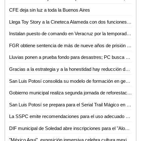
CFE deja sin luz a toda la Buenos Aires
Llega Toy Story a la Cineteca Alameda con dos funciones con causa
Instalan puesto de comando en Veracruz por la temporada de lluvias y ciclones tropicales 2026
FGR obtiene sentencia de más de nueve años de prisión contra una persona detenida con más de 32 kilos de marihuana en S.L.P
Lluvias ponen a prueba fondo para desastres; PC busca asegurar recursos para SLP
Gracias a la estrategia y a la honestidad hay reducción de 46% en homicidios dolosos, de septiembre de 2024 a mayo de 2026
San Luis Potosí consolida su modelo de formación en gestión integral de riesgos
Gobierno municipal realiza segunda jornada de reforestación en el ejido Canoas
San Luis Potosí se prepara para el Serial Trail Mágico en Cerro de San Pedro
La SSPC emite recomendaciones para el uso adecuado de redes sociales
DIF municipal de Soledad abre inscripciones para el "Aloha summer camp inclusivo 2026"
"México Aquí", exposición inmersiva celebra cultura mexicana durante Mundial 2026