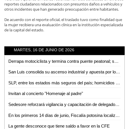
reportes ciudadanos relacionados con presuntos daños a vehículos y
otros incidentes que han generado preocupación entre habitantes.
De acuerdo con el reporte oficial, el traslado tuvo como finalidad que
la mujer recibiera una evaluación clínica en la institución especializada
de la capital del estado.
MARTES, 16 DE JUNIO DE 2026
Derrapa motociclista y termina contra puente peatonal; sufre herida en la cabeza
San Luis consolida su ascenso industrial y apuesta por los mercados del futuro
SLP, entre los estados más seguros del país; homicidios caen 81% en 2026
Invitan al concierto "Homenaje al padre"
Sedesore reforzará vigilancia y capacitación de delegados rumbo al proceso electoral de 2027: Rosario Martínez
En los primeros 14 días de junio, Fiscalía potosina localizó a 35 personas en distintos municipios de la entidad
La gente desconoce que tiene saldo a favor en la CFE