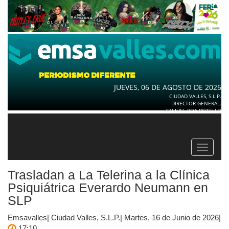
JUEVES, 06 DE AGOSTO DE 2026
CIUDAD VALLES, S.L.P.
DIRECTOR GENERAL.
SAMUEL ROA BOTELLO
Toggle
navigat
Trasladan a La Telerina a la Clínica
Psiquiátrica Everardo Neumann en
SLP
Emsavalles| Ciudad Valles, S.L.P.| Martes, 16 de Junio de 2026|
17:10