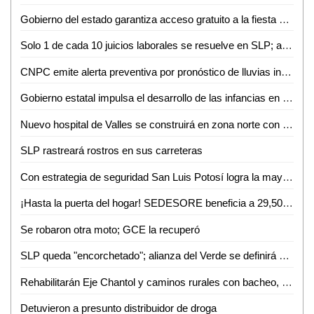
Gobierno del estado garantiza acceso gratuito a la fiesta mundialista para las familias potosinas: Sefin
Solo 1 de cada 10 juicios laborales se resuelve en SLP; apuestan por conciliación
CNPC emite alerta preventiva por pronóstico de lluvias intensas derivadas del potencial ciclón uno
Gobierno estatal impulsa el desarrollo de las infancias en comunidades indígenas
Nuevo hospital de Valles se construirá en zona norte con 8 hectáreas y alta especialidad
SLP rastreará rostros en sus carreteras
Con estrategia de seguridad San Luis Potosí logra la mayor reducción de homicidios del país
¡Hasta la puerta del hogar! SEDESORE beneficia a 29,500 familias en Valles
Se robaron otra moto; GCE la recuperó
SLP queda "encorchetado"; alianza del Verde se definirá hasta el final: Héctor Serrano
Rehabilitarán Eje Chantol y caminos rurales con bacheo, limpieza y nueva infraestructura
Detuvieron a presunto distribuidor de droga