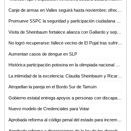
Canje de armas en Valles seguirá hasta noviembre; ofrecen hasta 25 mil pesos
Promueve SSPC la seguridad y participación ciudadana en Ciudad Valles
Visita de Sheinbaum fortalece alianza con Gallardo y sepulta rumores de ruptura: Héctor Serrano
No logró recuperarse: fallece vecino de El Pujal tras sufrir caída accidental
Aumentan casos de dengue en SLP
Histórica participación potosina en la olimpiada nacional CONADE 2026
La intimidad de la excelencia: Claudia Sheinbaum y Ricardo Gallardo sellan en la UPSLP el valor de la comunidad estudiantil
Atropellan la pareja en el Bordo Sur de Tamuín
Gobierno estatal entrega apoyos a personas con discapacidad
Nuevo modelo de Credenciales para Votar
Aprobada reforma al código penal del estado para incrementar sanciones cuando, con motivo del robo, se ocasionen daños materiales adicionales
Aprobada reforma a disposiciones de la ley de los derechos de niñas, niños y adolescentes del estado de San Luis Potosí