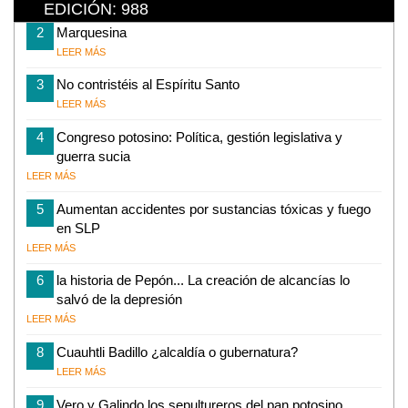
EDICIÓN: 988
2
Marquesina
LEER MÁS
3
No contristéis al Espíritu Santo
LEER MÁS
4
Congreso potosino: Política, gestión legislativa y
guerra sucia
LEER MÁS
5
Aumentan accidentes por sustancias tóxicas y fuego
en SLP
LEER MÁS
6
la historia de Pepón... La creación de alcancías lo
salvó de la depresión
LEER MÁS
8
Cuauhtli Badillo ¿alcaldía o gubernatura?
LEER MÁS
9
Vero y Galindo los sepultureros del pan potosino