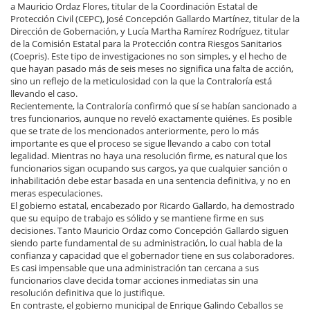
a Mauricio Ordaz Flores, titular de la Coordinación Estatal de
Protección Civil (CEPC), José Concepción Gallardo Martínez, titular de la
Dirección de Gobernación, y Lucía Martha Ramírez Rodríguez, titular
de la Comisión Estatal para la Protección contra Riesgos Sanitarios
(Coepris). Este tipo de investigaciones no son simples, y el hecho de
que hayan pasado más de seis meses no significa una falta de acción,
sino un reflejo de la meticulosidad con la que la Contraloría está
llevando el caso.
Recientemente, la Contraloría confirmó que sí se habían sancionado a
tres funcionarios, aunque no reveló exactamente quiénes. Es posible
que se trate de los mencionados anteriormente, pero lo más
importante es que el proceso se sigue llevando a cabo con total
legalidad. Mientras no haya una resolución firme, es natural que los
funcionarios sigan ocupando sus cargos, ya que cualquier sanción o
inhabilitación debe estar basada en una sentencia definitiva, y no en
meras especulaciones.
El gobierno estatal, encabezado por Ricardo Gallardo, ha demostrado
que su equipo de trabajo es sólido y se mantiene firme en sus
decisiones. Tanto Mauricio Ordaz como Concepción Gallardo siguen
siendo parte fundamental de su administración, lo cual habla de la
confianza y capacidad que el gobernador tiene en sus colaboradores.
Es casi impensable que una administración tan cercana a sus
funcionarios clave decida tomar acciones inmediatas sin una
resolución definitiva que lo justifique.
En contraste, el gobierno municipal de Enrique Galindo Ceballos se