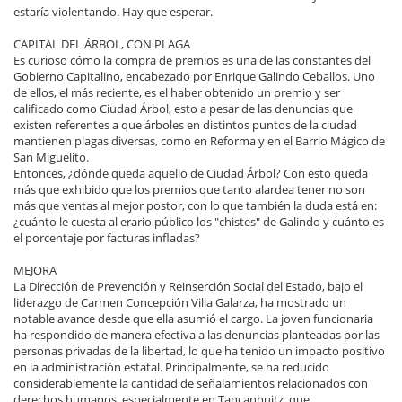
estaría violentando. Hay que esperar.
CAPITAL DEL ÁRBOL, CON PLAGA
Es curioso cómo la compra de premios es una de las constantes del
Gobierno Capitalino, encabezado por Enrique Galindo Ceballos. Uno
de ellos, el más reciente, es el haber obtenido un premio y ser
calificado como Ciudad Árbol, esto a pesar de las denuncias que
existen referentes a que árboles en distintos puntos de la ciudad
mantienen plagas diversas, como en Reforma y en el Barrio Mágico de
San Miguelito.
Entonces, ¿dónde queda aquello de Ciudad Árbol? Con esto queda
más que exhibido que los premios que tanto alardea tener no son
más que ventas al mejor postor, con lo que también la duda está en:
¿cuánto le cuesta al erario público los "chistes" de Galindo y cuánto es
el porcentaje por facturas infladas?
MEJORA
La Dirección de Prevención y Reinserción Social del Estado, bajo el
liderazgo de Carmen Concepción Villa Galarza, ha mostrado un
notable avance desde que ella asumió el cargo. La joven funcionaria
ha respondido de manera efectiva a las denuncias planteadas por las
personas privadas de la libertad, lo que ha tenido un impacto positivo
en la administración estatal. Principalmente, se ha reducido
considerablemente la cantidad de señalamientos relacionados con
derechos humanos, especialmente en Tancanhuitz, que