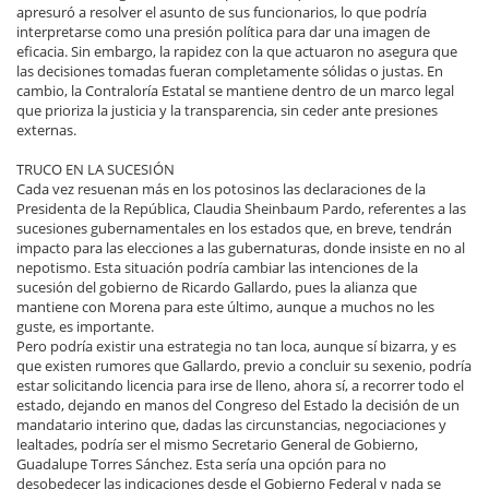
apresuró a resolver el asunto de sus funcionarios, lo que podría
interpretarse como una presión política para dar una imagen de
eficacia. Sin embargo, la rapidez con la que actuaron no asegura que
las decisiones tomadas fueran completamente sólidas o justas. En
cambio, la Contraloría Estatal se mantiene dentro de un marco legal
que prioriza la justicia y la transparencia, sin ceder ante presiones
externas.
TRUCO EN LA SUCESIÓN
Cada vez resuenan más en los potosinos las declaraciones de la
Presidenta de la República, Claudia Sheinbaum Pardo, referentes a las
sucesiones gubernamentales en los estados que, en breve, tendrán
impacto para las elecciones a las gubernaturas, donde insiste en no al
nepotismo. Esta situación podría cambiar las intenciones de la
sucesión del gobierno de Ricardo Gallardo, pues la alianza que
mantiene con Morena para este último, aunque a muchos no les
guste, es importante.
Pero podría existir una estrategia no tan loca, aunque sí bizarra, y es
que existen rumores que Gallardo, previo a concluir su sexenio, podría
estar solicitando licencia para irse de lleno, ahora sí, a recorrer todo el
estado, dejando en manos del Congreso del Estado la decisión de un
mandatario interino que, dadas las circunstancias, negociaciones y
lealtades, podría ser el mismo Secretario General de Gobierno,
Guadalupe Torres Sánchez. Esta sería una opción para no
desobedecer las indicaciones desde el Gobierno Federal y nada se