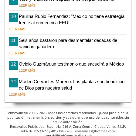
LEER MÁS
10
Paulina Rubio Fernández: "México no tiene estrategia
frente al crimen ni a EEUU"
LEER MÁS
11
Seis años bastaron para desmantelar décadas de
sanidad ganadera
LEER MÁS
12
Ovidio Guzmán,un testimonio que sacudirá a México
LEER MÁS
14
Marlen Cervantes Moreno: Las plantas son bendición
de Dios para nuestra salud
LEER MÁS
emsavalles© 2006 - 2026 Todos los derechos reservados. Queda prohibida la
publicación, retransmisión, edición y cualquier otro uso de los contenidos sin
previa autorización.
Emsavalles Publicidad, Escontría, 216-A, Zona Centro, Ciudad Valles, S.L.P.
Tel:481-382-33-27 y 481-381-72-86. emsavalles@hotmail.com.
contabilidad@emsavalles.com