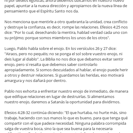
ni por deseos egoístas; ahora debemos ubicarnos en nuestro nuevo
papel, apuntar a la nueva dirección y apropiarnos de la nueva línea de
pensamiento que el Espíritu Santo nos da.
Nos menciona que mentirle a otro quebranta la unidad, crea conflicto
y destruye la confianza, es decir, rompe las relaciones. Efesios 4:25 nos
dice: "Por lo cual, desechando la mentira, hablad verdad cada uno con
su prójimo; porque somos miembros los unos de los otros".
Luego, Pablo habla sobre el enojo. En los versículos 26 y 27 dice:
"Airaos, pero no pequéis; no se ponga el sol sobre vuestro enojo, ni
deis lugar al diablo". La Biblia no nos dice que debamos evitar sentir
enojo, pero sí resalta que debemos saber controlarlo
apropiadamente. Si somos descuidados al hablar, el enojo puede herir
a otros y destruir relaciones. Si guardamos las heridas, eso motivará
amargura y nos dañará por dentro.
Pablo nos exhorta a enfrentar nuestro enojo de inmediato, de manera
que edifique relaciones en lugar de destruirlas. Si alimentamos
nuestro enojo, daremos a Satanás la oportunidad para dividirnos.
Efesios 4:28-32 continúa diciendo: "El que hurtaba, no hurte más, sino
trabaje, haciendo con sus manos lo que es bueno, para que tenga qué
compartir con el que padece necesidad. Ninguna palabra corrompida
salga de vuestra boca, sino la que sea buena para la necesaria