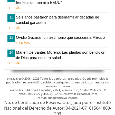
frente al crimen ni a EEUU"
LEER MÁS
11
Seis años bastaron para desmantelar décadas de
sanidad ganadera
LEER MÁS
12
Ovidio Guzmán,un testimonio que sacudirá a México
LEER MÁS
14
Marlen Cervantes Moreno: Las plantas son bendición
de Dios para nuestra salud
LEER MÁS
emsavalles© 2006 - 2026 Todos los derechos reservados. Queda prohibida la
publicación, retransmisión, edición y cualquier otro uso de los contenidos sin
previa autorización.
Emsavalles Publicidad, Escontría, 216-A, Zona Centro, Ciudad Valles, S.L.P.
Tel:481-382-33-27 y 481-381-72-86. emsavalles@hotmail.com.
contabilidad@emsavalles.com
No. de Certificado de Reserva Otorgado por el Instituto
Nacional del Derecho de Autor: 04-2021-071615041800-
203