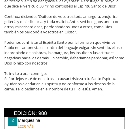
edificación, a fin de dar gracia a los oyentes". Pero luego subrayo lo
que dice el versículo 30: "Y no contristéis al Espíritu Santo de Dios".
Continúa diciendo: "Quítese de vosotros toda amargura, enojo, ira,
gritería y maledicencia, y toda malicia. Antes sed benignos unos con
otros, misericordiosos, perdonándoos unos a otros, como Dios
también os perdonó a vosotros en Cristo".
Podemos contristar al Espíritu Santo por la forma en que vivimos.
Pablo nos amonesta en contra del lenguaje vulgar, sin sentido, el uso
inapropiado de palabras, la amargura, los insultos y las actitudes
negativas hacia los demás. En cambio, deberíamos perdonar, así como
Dios lo hizo con nosotros.
Te invito a orar conmigo:
Señor, lejos esté de nosotros el causar tristeza a tu Santo Espíritu.
Ayúdanos a andar en el Espíritu y no conforme a los deseos de la
carne. Te lo pedimos en el nombre de tu Hijo Jesús. Amén.
EDICIÓN: 988
2
Marquesina
LEER MÁS