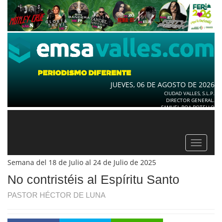
JUEVES, 06 DE AGOSTO DE 2026
CIUDAD VALLES, S.L.P.
DIRECTOR GENERAL.
SAMUEL ROA BOTELLO
Toggle
navigat
Semana del 18 de Julio al 24 de Julio de 2025
No contristéis al Espíritu Santo
PASTOR HÉCTOR DE LUNA