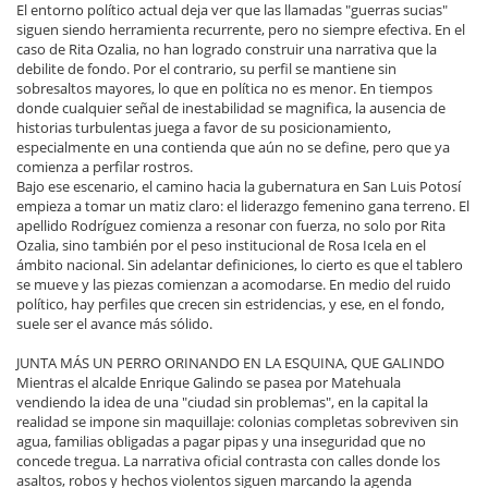
El entorno político actual deja ver que las llamadas "guerras sucias"
siguen siendo herramienta recurrente, pero no siempre efectiva. En el
caso de Rita Ozalia, no han logrado construir una narrativa que la
debilite de fondo. Por el contrario, su perfil se mantiene sin
sobresaltos mayores, lo que en política no es menor. En tiempos
donde cualquier señal de inestabilidad se magnifica, la ausencia de
historias turbulentas juega a favor de su posicionamiento,
especialmente en una contienda que aún no se define, pero que ya
comienza a perfilar rostros.
Bajo ese escenario, el camino hacia la gubernatura en San Luis Potosí
empieza a tomar un matiz claro: el liderazgo femenino gana terreno. El
apellido Rodríguez comienza a resonar con fuerza, no solo por Rita
Ozalia, sino también por el peso institucional de Rosa Icela en el
ámbito nacional. Sin adelantar definiciones, lo cierto es que el tablero
se mueve y las piezas comienzan a acomodarse. En medio del ruido
político, hay perfiles que crecen sin estridencias, y ese, en el fondo,
suele ser el avance más sólido.
JUNTA MÁS UN PERRO ORINANDO EN LA ESQUINA, QUE GALINDO
Mientras el alcalde Enrique Galindo se pasea por Matehuala
vendiendo la idea de una "ciudad sin problemas", en la capital la
realidad se impone sin maquillaje: colonias completas sobreviven sin
agua, familias obligadas a pagar pipas y una inseguridad que no
concede tregua. La narrativa oficial contrasta con calles donde los
asaltos, robos y hechos violentos siguen marcando la agenda