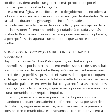
cotidiana, evidenciando a un gobierno más preocupado por el
discurso que por resolver lo urgente.
En esa misma lógica, se percibe un estilo de gobierno que no tolera la
crítica y busca silenciar voces incómodas, en lugar de atenderlas. No es
casual que durante su gira surgieran inconformidades,
particularmente de familiares del caso de Rich, quienes dejaron claro
que la desconexión entre autoridad y ciudadanía es cada vez más
profunda. Porque mientras se intenta imponer una versión optimista,
la percepción social apunta a un abandono que ya no se puede
ocultar.
MUNICIPIOS EN FOCO ROJO: ENTRE LA INSEGURIDAD Y EL
ABANDONO
Hay municipios en San Luis Potosí que hoy no destacan por
desarrollo, sino por las alertas que encienden. San Ciro de Acosta, bajo
la administración de Luis Carlos Pereyra Govea, se mantiene en una
inercia de bajo perfil, sin presencia ni avances claros que lo coloquen
en la agenda estatal. No es solo la falta de reflectores, es la ausencia de
resultados palpables en servicios básicos y atención a las necesidades
más urgentes de la población, lo que termina por invisibilizar aún más
a una comunidad que requiere impulso.
En Tamuín, el escenario es más preocupante. La percepción de
abandono crece ante una administración encabezada por Marcelino
Bautista que, según señalamientos, ni siquiera mantiene presencia
constante en el municipio. A esto se suma un contexto de violencia