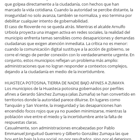
que golpea directamente a la ciudadanía, con hechos que han
marcado la vida cotidiana. Cuando la autoridad se percibe distante, la
inseguridad no solo avanza, también se normaliza, y eso termina por
debilitar cualquier intento de gobernabilidad.
El caso de Rioverde no se queda atrás. Mientras el alcalde Arnulfo
Urbiola proyecta una imagen activa en redes sociales, la realidad del
municipio enfrenta temas sensibles como desapariciones y demandas
ciudadanas que exigen atención inmediata. La crítica no es menor:
cuando la comunicación digital sustituye a la acción de gobierno, se
corre el riesgo de perder conexión con lo verdaderamente urgente. En
conjunto, estos municipios reflejan un problema más amplio:
administraciones que no logran responder a contextos complejos,
dejando a la ciudadanía en medio de la incertidumbre.
HUASTECA POTOSINA, TIERRA DE NADIE BAJO AFINES A ZUMAYA
Los municipios de la Huasteca potosina gobernados por perfiles
afines a Gerardo Sánchez Zumaya (alias Zumaña) se han convertido en
territorios donde la autoridad parece diluirse. En lugares como
Tanquián y San Vicente, la inseguridad y las desapariciones han
encendido focos rojos que ya no pueden minimizarse, mientras la
población vive entre el miedo y la incertidumbre ante la falta de
respuestas claras.
Casualmente, son administraciones encabezadas por Pablo
Emmanuel Jonguitud Guerrero y Gilberto González Zumaya las que
hoy están bajo la lupa social, no por resultados, sino por el deterioro