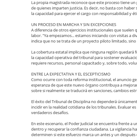
La propia magistrada reconoce que este proceso tiene un pro
de quienes imparten justicia. Es decir, no basta con habe
la capacidad para ejercer el cargo con responsabilidad y éti
UN PROCESO EN MARCHA Y SIN EXCEPCIONES
A diferencia de otros ejercicios institucionales que suelen
labor. "Ya empezamos... estamos iniciando con visitas a div
indica que no se trata de un proyecto piloto limitado, sino
La cobertura estatal implica que ninguna región quedará f
la capacidad operativa del tribunal para sostener evaluacio
requiere recursos, personal capacitado y, sobre todo, volu
ENTRE LA EXPECTATIVA Y EL ESCEPTICISMO
Como ocurre con toda reforma institucional, el anuncio ge
esperanza de que este nuevo órgano contribuya a mejorar la 
sobre si realmente se traducirá en sanciones, cambios estr
El éxito del Tribunal de Disciplina no dependerá únicamen
incidir en la realidad cotidiana de los tribunales. Evaluar e
verdaderos desafíos.
En este escenario, el Poder Judicial se encuentra frente 
dentro y recuperar la confianza ciudadana. La vigilancia 
determinen si este esfuerzo marca un antes y un después o 