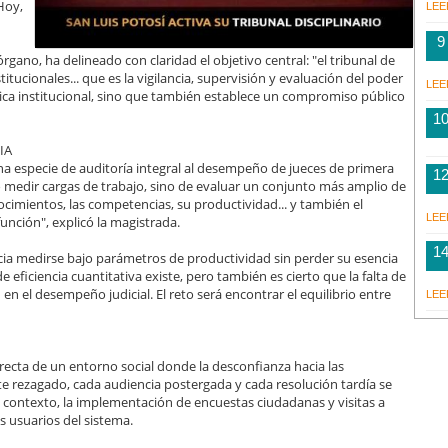
Hoy,
LEE
9
rgano, ha delineado con claridad el objetivo central: "el tribunal de
itucionales... que es la vigilancia, supervisión y evaluación del poder
LEE
lítica institucional, sino que también establece un compromiso público
1
IA
a especie de auditoría integral al desempeño de jueces de primera
1
o medir cargas de trabajo, sino de evaluar un conjunto más amplio de
imientos, las competencias, su productividad... y también el
LEE
unción", explicó la magistrada.
1
icia medirse bajo parámetros de productividad sin perder su esencia
 eficiencia cuantitativa existe, pero también es cierto que la falta de
en el desempeño judicial. El reto será encontrar el equilibrio entre
LEE
recta de un entorno social donde la desconfianza hacia las
te rezagado, cada audiencia postergada y cada resolución tardía se
e contexto, la implementación de encuestas ciudadanas y visitas a
s usuarios del sistema.