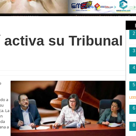
2
 activa su Tribunal
3
4
e
5
LEE
ado a
 su
6
ca. La
un
nda
8
cana a