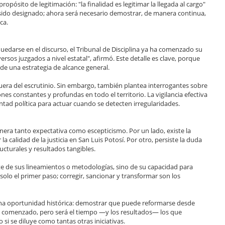
pósito de legitimación: "la finalidad es legitimar la llegada al cargo"
r sido designado; ahora será necesario demostrar, de manera continua,
ca.
 quedarse en el discurso, el Tribunal de Disciplina ya ha comenzado su
ersos juzgados a nivel estatal", afirmó. Este detalle es clave, porque
 de una estrategia de alcance general.
uera del escrutinio. Sin embargo, también plantea interrogantes sobre
nes constantes y profundas en todo el territorio. La vigilancia efectiva
ntad política para actuar cuando se detecten irregularidades.
nera tanto expectativa como escepticismo. Por un lado, existe la
calidad de la justicia en San Luis Potosí. Por otro, persiste la duda
ucturales y resultados tangibles.
te de sus lineamientos o metodologías, sino de su capacidad para
s solo el primer paso; corregir, sancionar y transformar son los
a una oportunidad histórica: demostrar que puede reformarse desde
ha comenzado, pero será el tiempo —y los resultados— los que
si se diluye como tantas otras iniciativas.