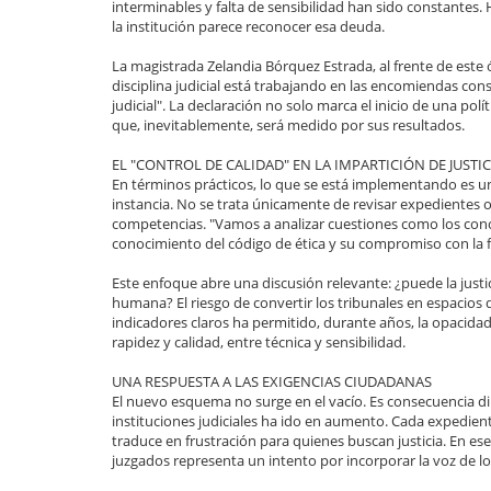
interminables y falta de sensibilidad han sido constantes. 
la institución parece reconocer esa deuda.
La magistrada Zelandia Bórquez Estrada, al frente de este ó
disciplina judicial está trabajando en las encomiendas const
judicial". La declaración no solo marca el inicio de una po
que, inevitablemente, será medido por sus resultados.
EL "CONTROL DE CALIDAD" EN LA IMPARTICIÓN DE JUSTIC
En términos prácticos, lo que se está implementando es un
instancia. No se trata únicamente de revisar expedientes 
competencias. "Vamos a analizar cuestiones como los conoc
conocimiento del código de ética y su compromiso con la f
Este enfoque abre una discusión relevante: ¿puede la just
humana? El riesgo de convertir los tribunales en espacios de
indicadores claros ha permitido, durante años, la opacidad 
rapidez y calidad, entre técnica y sensibilidad.
UNA RESPUESTA A LAS EXIGENCIAS CIUDADANAS
El nuevo esquema no surge en el vacío. Es consecuencia di
instituciones judiciales ha ido en aumento. Cada expedien
traduce en frustración para quienes buscan justicia. En es
juzgados representa un intento por incorporar la voz de lo