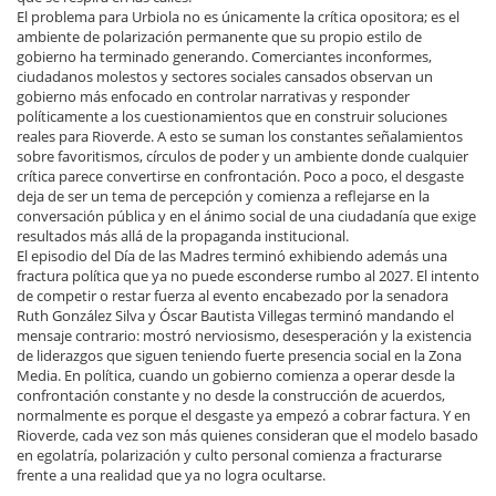
El problema para Urbiola no es únicamente la crítica opositora; es el
ambiente de polarización permanente que su propio estilo de
gobierno ha terminado generando. Comerciantes inconformes,
ciudadanos molestos y sectores sociales cansados observan un
gobierno más enfocado en controlar narrativas y responder
políticamente a los cuestionamientos que en construir soluciones
reales para Rioverde. A esto se suman los constantes señalamientos
sobre favoritismos, círculos de poder y un ambiente donde cualquier
crítica parece convertirse en confrontación. Poco a poco, el desgaste
deja de ser un tema de percepción y comienza a reflejarse en la
conversación pública y en el ánimo social de una ciudadanía que exige
resultados más allá de la propaganda institucional.
El episodio del Día de las Madres terminó exhibiendo además una
fractura política que ya no puede esconderse rumbo al 2027. El intento
de competir o restar fuerza al evento encabezado por la senadora
Ruth González Silva y Óscar Bautista Villegas terminó mandando el
mensaje contrario: mostró nerviosismo, desesperación y la existencia
de liderazgos que siguen teniendo fuerte presencia social en la Zona
Media. En política, cuando un gobierno comienza a operar desde la
confrontación constante y no desde la construcción de acuerdos,
normalmente es porque el desgaste ya empezó a cobrar factura. Y en
Rioverde, cada vez son más quienes consideran que el modelo basado
en egolatría, polarización y culto personal comienza a fracturarse
frente a una realidad que ya no logra ocultarse.