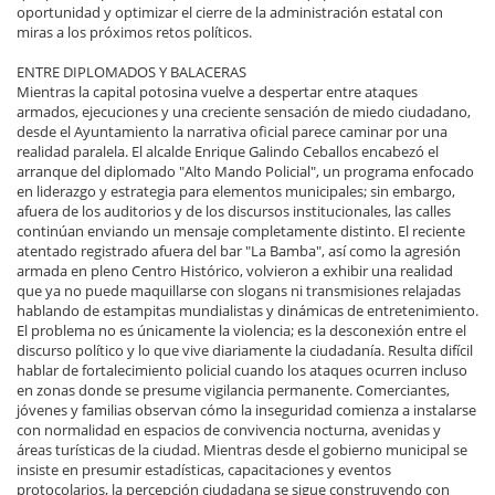
oportunidad y optimizar el cierre de la administración estatal con
miras a los próximos retos políticos.
ENTRE DIPLOMADOS Y BALACERAS
Mientras la capital potosina vuelve a despertar entre ataques
armados, ejecuciones y una creciente sensación de miedo ciudadano,
desde el Ayuntamiento la narrativa oficial parece caminar por una
realidad paralela. El alcalde Enrique Galindo Ceballos encabezó el
arranque del diplomado "Alto Mando Policial", un programa enfocado
en liderazgo y estrategia para elementos municipales; sin embargo,
afuera de los auditorios y de los discursos institucionales, las calles
continúan enviando un mensaje completamente distinto. El reciente
atentado registrado afuera del bar "La Bamba", así como la agresión
armada en pleno Centro Histórico, volvieron a exhibir una realidad
que ya no puede maquillarse con slogans ni transmisiones relajadas
hablando de estampitas mundialistas y dinámicas de entretenimiento.
El problema no es únicamente la violencia; es la desconexión entre el
discurso político y lo que vive diariamente la ciudadanía. Resulta difícil
hablar de fortalecimiento policial cuando los ataques ocurren incluso
en zonas donde se presume vigilancia permanente. Comerciantes,
jóvenes y familias observan cómo la inseguridad comienza a instalarse
con normalidad en espacios de convivencia nocturna, avenidas y
áreas turísticas de la ciudad. Mientras desde el gobierno municipal se
insiste en presumir estadísticas, capacitaciones y eventos
protocolarios, la percepción ciudadana se sigue construyendo con