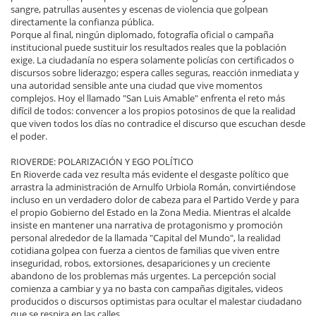
sangre, patrullas ausentes y escenas de violencia que golpean
directamente la confianza pública.
Porque al final, ningún diplomado, fotografía oficial o campaña
institucional puede sustituir los resultados reales que la población
exige. La ciudadanía no espera solamente policías con certificados o
discursos sobre liderazgo; espera calles seguras, reacción inmediata y
una autoridad sensible ante una ciudad que vive momentos
complejos. Hoy el llamado "San Luis Amable" enfrenta el reto más
difícil de todos: convencer a los propios potosinos de que la realidad
que viven todos los días no contradice el discurso que escuchan desde
el poder.
RIOVERDE: POLARIZACIÓN Y EGO POLÍTICO
En Rioverde cada vez resulta más evidente el desgaste político que
arrastra la administración de Arnulfo Urbiola Román, convirtiéndose
incluso en un verdadero dolor de cabeza para el Partido Verde y para
el propio Gobierno del Estado en la Zona Media. Mientras el alcalde
insiste en mantener una narrativa de protagonismo y promoción
personal alrededor de la llamada "Capital del Mundo", la realidad
cotidiana golpea con fuerza a cientos de familias que viven entre
inseguridad, robos, extorsiones, desapariciones y un creciente
abandono de los problemas más urgentes. La percepción social
comienza a cambiar y ya no basta con campañas digitales, videos
producidos o discursos optimistas para ocultar el malestar ciudadano
que se respira en las calles.