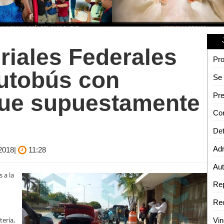
eriales Federales
autobús con
que supuestamente
Det
Adr
 2018|
11:28
 a la
tería,