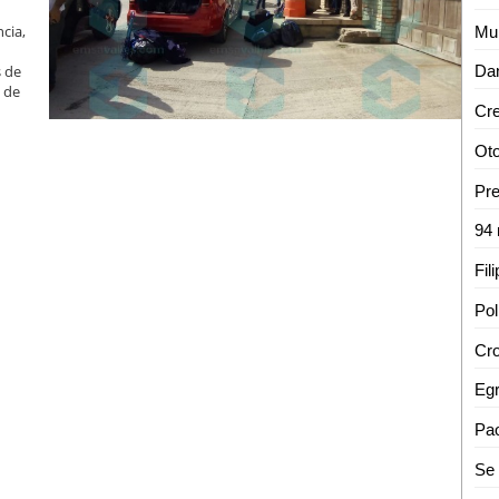
cia,
Dan
s de
 de
Cro