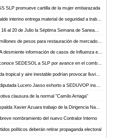
S SLP promueve cartilla de la mujer embarazada
Alcalde interino entrega material de seguridad a trabajadores de Servicios Municipales
Del 16 al 20 de Julio la Séptima Semana de Saneamiento Básico en Valles.
10 millones de pesos para restauración de mercado de Tamazunchale
SSA desmiente información de casos de Influenza en Yucatan
Reconoce SEDESOL a SLP por avance en el combate a la pobreza
Onda tropical y aire inestable podrían provocar lluvias en SLP
La diputada Lucero Jasso exhorto a SEDUVOP inspeccionar carretera estatal Rioverde-Cerritos
tiva clausura de la normal "Camilo Arriaga"
Respalda Xavier Azuara trabajo de la Dirigencia Nacional Panista
breve nombramiento del nuevo Contralor Interno
tidos políticos deberán retirar propaganda electoral