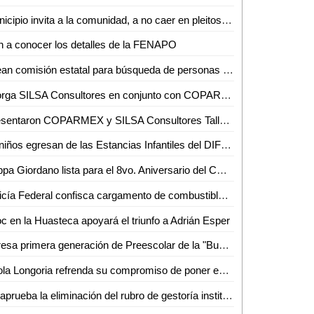
Municipio invita a la comunidad, a no caer en pleitos ni divisiones, tras incendio en Tamazunchale
 a conocer los detalles de la FENAPO
Crean comisión estatal para búsqueda de personas desaparecidas
Otorga SILSA Consultores en conjunto con COPARMEX reconocimiento a Eduardo Dario Mata Torres y Ever José Quintero Rivas
Presentaron COPARMEX y SILSA Consultores Taller para emprendedores
94 niños egresan de las Estancias Infantiles del DIF Municipal de Ciudad Valles
Filippa Giordano lista para el 8vo. Aniversario del CC200 de la UASLP
Policía Federal confisca cargamento de combustible ilegal
c en la Huasteca apoyará el triunfo a Adrián Esper
Egresa primera generación de Preescolar de la "Buenos Aires"
Paola Longoria refrenda su compromiso de poner en alto el nombre de SLP
Se aprueba la eliminación del rubro de gestoría institucional