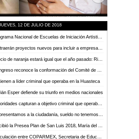
JUEVES, 12 DE JULIO DE 2018
Programa Nacional de Escuelas de Iniciación Artística ofrecerá cursos de Verano
Se traerán proyectos nuevos para incluir a empresarios de la región: Arturo Navarro Lomelí
Precio de naranja estará igual que el año pasado: Ricardo Ortíz
Congreso reconoce la conformación del Comité de Participación Ciudadana del Sistema Estatal Anticorrupción
ienen a líder criminal que operaba en la Huasteca
ián Esper defiende su triunfo en medios nacionales
Autoridades capturan a objetivo criminal que operaba en la huasteca potosina
Representamos a la ciudadanía, sueldo no tenemos: Silvia Olvera Azuara
Recibió la Presea Plan de San Luis 2018, María del Socorro Vázquez
Vinculación entre COPARMEX, Secretaria de Educación y Empresa para capacitar en el campo laboral a estudiantes universitarios