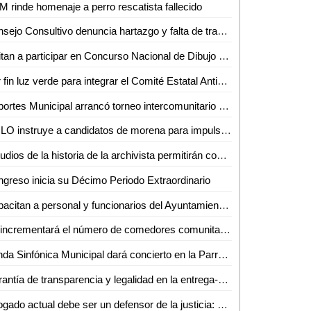
 rinde homenaje a perro rescatista fallecido
Consejo Consultivo denuncia hartazgo y falta de transparencia en la DAPA
Invitan a participar en Concurso Nacional de Dibujo y Pintura Infantil y Juvenil
Por fin luz verde para integrar el Comité Estatal Anticorrupción: Sierra
Deportes Municipal arrancó torneo intercomunitario de Fútbol en El Jobo
AMLO instruye a candidatos de morena para impulsar y dar comienzo a la cuarta transformación del país
Estudios de la historia de la archivista permitirán construir una identidad profesional: Gustavo Villanueva
greso inicia su Décimo Periodo Extraordinario
Capacitan a personal y funcionarios del Ayuntamiento Vallense sobre "Políticas Públicas con Perspectiva de Género" y "Cultura Institucional"
Se incrementará el número de comedores comunitarios en SLP SEDESOL
Banda Sinfónica Municipal dará concierto en la Parroquia Santiago de los Valles en el marco del 485 aniversario de nuestra Ciudad
Garantía de transparencia y legalidad en la entrega-recepción
Abogado actual debe ser un defensor de la justicia: Mtro. Abraham Oliva Muñoz