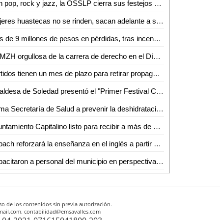
Con pop, rock y jazz, la OSSLP cierra sus festejos por 18 aniversario
Mujeres huastecas no se rinden, sacan adelante a sus familias
Más de 9 millones de pesos en pérdidas, tras incendio en Tamazunchale
UAMZH orgullosa de la carrera de derecho en el Día del Abogado
Partidos tienen un mes de plazo para retirar propaganda política
Alcaldesa de Soledad presentó el "Primer Festival Cultural de Bebidas Tradicionales"
Llama Secretaría de Salud a prevenir la deshidratación
Ayuntamiento Capitalino listo para recibir a más de 200 mil turistas este Verano
Cobach reforzará la enseñanza en el inglés a partir del próximo semestre
Capacitaron a personal del municipio en perspectiva de género
o de los contenidos sin previa autorización.
otmail.com. contabilidad@emsavalles.com