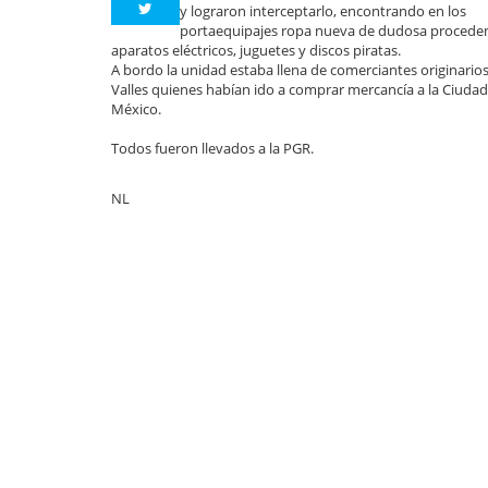
y lograron interceptarlo, encontrando en los
portaequipajes ropa nueva de dudosa proceden
aparatos eléctricos, juguetes y discos piratas.
A bordo la unidad estaba llena de comerciantes originario
Valles quienes habían ido a comprar mercancía a la Ciudad
México.
Todos fueron llevados a la PGR.
NL