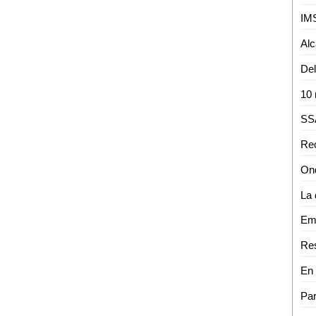
IMS
Emo
En 
Par