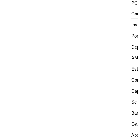
PCM
Con