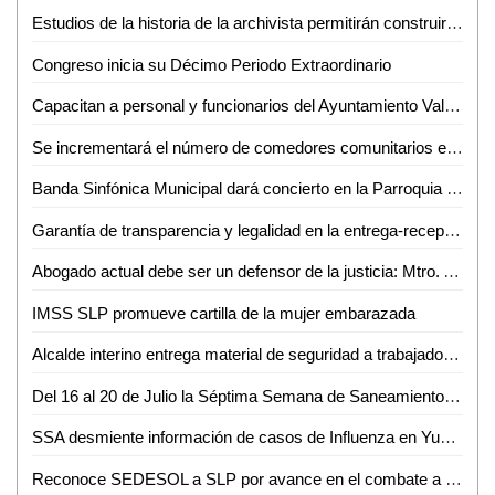
Estudios de la historia de la archivista permitirán construir una identidad profesional: Gustavo Villanueva
Congreso inicia su Décimo Periodo Extraordinario
Capacitan a personal y funcionarios del Ayuntamiento Vallense sobre "Políticas Públicas con Perspectiva de Género" y "Cultura Institucional"
Se incrementará el número de comedores comunitarios en SLP SEDESOL
Banda Sinfónica Municipal dará concierto en la Parroquia Santiago de los Valles en el marco del 485 aniversario de nuestra Ciudad
Garantía de transparencia y legalidad en la entrega-recepción
Abogado actual debe ser un defensor de la justicia: Mtro. Abraham Oliva Muñoz
IMSS SLP promueve cartilla de la mujer embarazada
Alcalde interino entrega material de seguridad a trabajadores de Servicios Municipales
Del 16 al 20 de Julio la Séptima Semana de Saneamiento Básico en Valles.
SSA desmiente información de casos de Influenza en Yucatan
Reconoce SEDESOL a SLP por avance en el combate a la pobreza