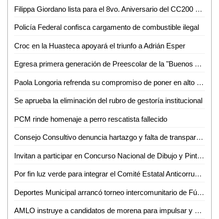
Filippa Giordano lista para el 8vo. Aniversario del CC200 de la UASLP
Policía Federal confisca cargamento de combustible ilegal
Croc en la Huasteca apoyará el triunfo a Adrián Esper
Egresa primera generación de Preescolar de la "Buenos Aires"
Paola Longoria refrenda su compromiso de poner en alto el nombre de SLP
Se aprueba la eliminación del rubro de gestoría institucional
PCM rinde homenaje a perro rescatista fallecido
Consejo Consultivo denuncia hartazgo y falta de transparencia en la DAPA
Invitan a participar en Concurso Nacional de Dibujo y Pintura Infantil y Juvenil
Por fin luz verde para integrar el Comité Estatal Anticorrupción: Sierra
Deportes Municipal arrancó torneo intercomunitario de Fútbol en El Jobo
AMLO instruye a candidatos de morena para impulsar y dar comienzo a la cuarta transformación del país