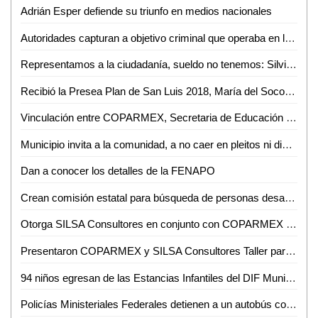
Adrián Esper defiende su triunfo en medios nacionales
Autoridades capturan a objetivo criminal que operaba en la huasteca potosina
Representamos a la ciudadanía, sueldo no tenemos: Silvia Olvera Azuara
Recibió la Presea Plan de San Luis 2018, María del Socorro Vázquez
Vinculación entre COPARMEX, Secretaria de Educación y Empresa para capacitar en el campo laboral a estudiantes universitarios
Municipio invita a la comunidad, a no caer en pleitos ni divisiones, tras incendio en Tamazunchale
Dan a conocer los detalles de la FENAPO
Crean comisión estatal para búsqueda de personas desaparecidas
Otorga SILSA Consultores en conjunto con COPARMEX reconocimiento a Eduardo Dario Mata Torres y Ever José Quintero Rivas
Presentaron COPARMEX y SILSA Consultores Taller para emprendedores
94 niños egresan de las Estancias Infantiles del DIF Municipal de Ciudad Valles
Policías Ministeriales Federales detienen a un autobús con comerciantes que supuestamente traían piratería