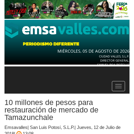
MIÉRCOLES, 05 DE AGOSTO DE 2026
CIUDAD VALLES, S.L.P.
DIRECTOR GENERAL.
SAMUEL ROA BOTELLO
Toggle
navigat
10 millones de pesos para
restauración de mercado de
Tamazunchale
Emsavalles| San Luis Potosí, S.L.P.| Jueves, 12 de Julio de
2018|
13:08