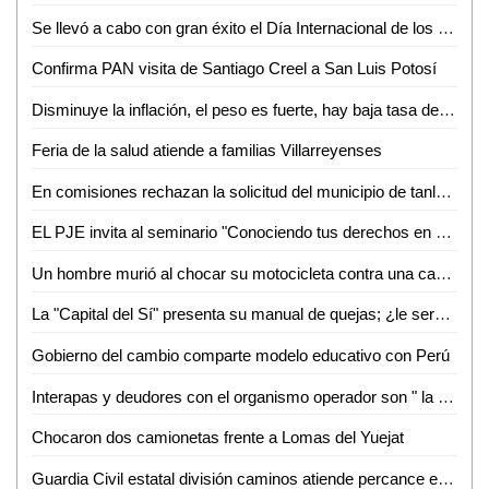
Se llevó a cabo con gran éxito el Día Internacional de los Museos 2023
Confirma PAN visita de Santiago Creel a San Luis Potosí
Disminuye la inflación, el peso es fuerte, hay baja tasa de desempleo, y hay buen crecimiento económico: AMLO
Feria de la salud atiende a familias Villarreyenses
En comisiones rechazan la solicitud del municipio de tanlajás para pedir un préstamo por tres millones de pesos
EL PJE invita al seminario "Conociendo tus derechos en materia familiar"
Un hombre murió al chocar su motocicleta contra una camioneta en Tanlajás
La "Capital del Sí" presenta su manual de quejas; ¿le servirá?
Gobierno del cambio comparte modelo educativo con Perú
Interapas y deudores con el organismo operador son " la misma porquería": Gobernador
Chocaron dos camionetas frente a Lomas del Yuejat
Guardia Civil estatal división caminos atiende percance en la carretera 80-D