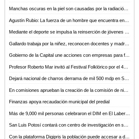
Manchas oscuras en la piel son causadas por la radiación ultravioleta: Dra. Selene Gutiérrez
Agustín Rubio: La fuerza de un hombre que encuentra en la música y el baile su refugio tras sufrir tragedias
Mediante el deporte se impulsa la reinserción de jóvenes y adolescentes privados de su libertad
Gallardo trabaja por la niñez, reconocen docentes y madres de familia
Gobierno de la Capital une acciones con empresas para fortalecer la reforestación con el programa Pulmones Urbanos
Profesor Roberto Mar invitó al Festival Folklórico por el 46 aniversario del Grupo Folklórico Huasteco
Dejará nacional de charros derrama de mil 500 mdp en San Luis Potosí
En comisiones aprueban la creación de la comisión de niñas, niños, adolescentes y jóvenes del Congreso del Estado: Dip. Gabriela Martínez Lárraga
Finanzas apoya recaudación municipal del predial
Más de 9,000 mil personas celebraron el DIM en El Laberinto
San Luis Potosí contará con centro de investigación en salud
Con la plataforma Digipris la población puede accesar a diversos trámites sanitarios las 24 horas sin necesidad de filas