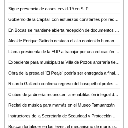
Sigue presencia de casos covid-19 en SLP
Gobierno de la Capital, con esfuerzos constantes por recuperar el esplendor de nuestro Centro Histórico
En Bocas se mantiene abierta recepción de documentos para tramitar la cartilla de identidad del Servicio Militar Nacional
Alcalde Enrique Galindo destaca el alto contenido humano del programa De Corazón mi Casa
Llama presidenta de la FUP a trabajar por una educación justa, inclusiva y de calidad
Expediente para municipalizar Villa de Pozos ahorraría tiempos
Obra de la presa el "El Peaje" podría ser entregada a finales del mes de junio
Ricardo Gallardo confirma regreso del basquetbol profesional
Clubes de jardinería reconocen la rehabilitación integral del Parque de Morales que arrancó el Gobierno de la Capital
Recital de música para mamás en el Museo Tamuantzán
Instructores de la Secretaría de Seguridad y Protección Ciudadana de la Capital son reconocidos por el Sistema Nacional de Seguridad Pública
Buscan fortalecer en las leyes, el mecanismo de municipalización y entrega de la infraestructura del servicio de agua potable y alcantarillado