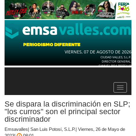
VIERNES, 07 DE AGOSTO DE 2026
CIUDAD VALLES, S.L.P.
DIRECTOR GENERAL.
SAMUEL ROA BOTELLO
Toggle
navigat
Se dispara la discriminación en SLP;
"los curros" son el principal sector
discriminador
Emsavalles| San Luis Potosí, S.L.P.| Viernes, 26 de Mayo de
2023|
08:01