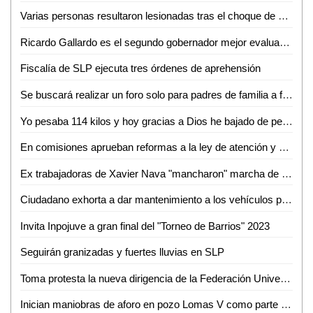
Varias personas resultaron lesionadas tras el choque de un transporte de personal y un tráiler
Ricardo Gallardo es el segundo gobernador mejor evaluado de México
Fiscalía de SLP ejecuta tres órdenes de aprehensión
Se buscará realizar un foro solo para padres de familia a fin de erradicar la violencia en los hogares: Romeo Aguilar
Yo pesaba 114 kilos y hoy gracias a Dios he bajado de peso y estoy sano: José Luis Gómez
En comisiones aprueban reformas a la ley de atención y apoyo a migrantes del estado: Dip. José Ramón Torres García
Ex trabajadoras de Xavier Nava "mancharon" marcha de enfermeras: Gabino Morales
Ciudadano exhorta a dar mantenimiento a los vehículos para evitar accidentes
Invita Inpojuve a gran final del "Torneo de Barrios" 2023
Seguirán granizadas y fuertes lluvias en SLP
Toma protesta la nueva dirigencia de la Federación Universitaria Potosina (FUP) de la UASLP para el periodo 2023-2025
Inician maniobras de aforo en pozo Lomas V como parte del "Plan emergente de agua"