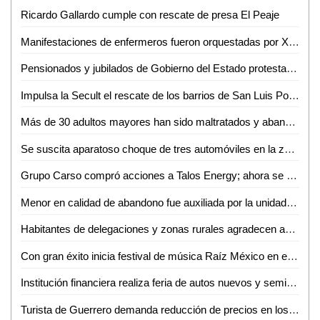
Ricardo Gallardo cumple con rescate de presa El Peaje
Manifestaciones de enfermeros fueron orquestadas por Xavier Nava: Gabino Morales
Pensionados y jubilados de Gobierno del Estado protestan para ser tomados en cuenta en Ciudad Valles
Impulsa la Secult el rescate de los barrios de San Luis Potosí
Más de 30 adultos mayores han sido maltratados y abandonados por sus hijos en Ciudad Valles
Se suscita aparatoso choque de tres automóviles en la zona centro de Ciudad Valles
Grupo Carso compró acciones a Talos Energy; ahora se producirán hasta 180 mil barriles de petróleo en Zama
Menor en calidad de abandono fue auxiliada por la unidad de género de Guardia Civil Estatal
Habitantes de delegaciones y zonas rurales agradecen apoyos del DIF Municipal de la Capital
Con gran éxito inicia festival de música Raíz México en el altiplano potosino
Institución financiera realiza feria de autos nuevos y seminuevos en Ciudad Valles
Turista de Guerrero demanda reducción de precios en los parajes turísticos de Tamasopo