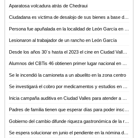
Aparatosa volcadura atrás de Chedraui
Ciudadana es victima de desalojo de sus bienes a base de amenazas
Persona fue apuñalada en la localidad de León García en Ciudad Valles
Lesionaron al trabajador de un rancho en León García
Desde los años 30´s hasta el 2023 el cine en Ciudad Valles ha cambiado los gustos de las personas: Crescencio Martínez
Alumnos del CBTis 46 obtienen primer lugar nacional en Festival Académico de la DGETI
Se le incendió la camioneta a un abuelito en la zona centro
Se investigará el cobro por medicamentos y estudios en el Hospital Gneral de Ciudad Valles: Gobernador
Inicia campaña auditiva en Ciudad Valles para atender a personas con problemas de audición
Padres de familia tienen que esperar días para poder inscribir a sus hijos a la ENESMAPO
Gobierno del cambio difunde riqueza gastronómica de la región media
Se espera solucionar en junio el pendiente en la nómina de los trabajadores estatales: RGC