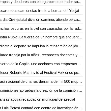
Interapas y deudores con el organismo operador son " la misma porquería": Gobernador
caron dos camionetas frente a Lomas del Yuejat
Guardia Civil estatal división caminos atiende percance en la carretera 80-D
Manchas oscuras en la piel son causadas por la radiación ultravioleta: Dra. Selene Gutiérrez
Agustín Rubio: La fuerza de un hombre que encuentra en la música y el baile su refugio tras sufrir tragedias
Mediante el deporte se impulsa la reinserción de jóvenes y adolescentes privados de su libertad
Gallardo trabaja por la niñez, reconocen docentes y madres de familia
Gobierno de la Capital une acciones con empresas para fortalecer la reforestación con el programa Pulmones Urbanos
Profesor Roberto Mar invitó al Festival Folklórico por el 46 aniversario del Grupo Folklórico Huasteco
Dejará nacional de charros derrama de mil 500 mdp en San Luis Potosí
En comisiones aprueban la creación de la comisión de niñas, niños, adolescentes y jóvenes del Congreso del Estado: Dip. Gabriela Martínez Lárraga
anzas apoya recaudación municipal del predial
San Luis Potosí contará con centro de investigación en salud