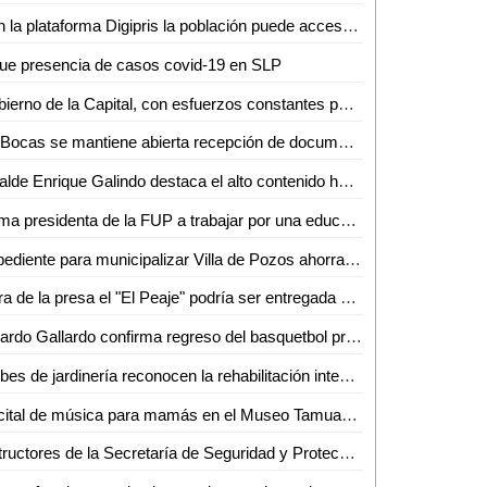
Con la plataforma Digipris la población puede accesar a diversos trámites sanitarios las 24 horas sin necesidad de filas
ue presencia de casos covid-19 en SLP
Gobierno de la Capital, con esfuerzos constantes por recuperar el esplendor de nuestro Centro Histórico
En Bocas se mantiene abierta recepción de documentos para tramitar la cartilla de identidad del Servicio Militar Nacional
Alcalde Enrique Galindo destaca el alto contenido humano del programa De Corazón mi Casa
Llama presidenta de la FUP a trabajar por una educación justa, inclusiva y de calidad
Expediente para municipalizar Villa de Pozos ahorraría tiempos
Obra de la presa el "El Peaje" podría ser entregada a finales del mes de junio
Ricardo Gallardo confirma regreso del basquetbol profesional
Clubes de jardinería reconocen la rehabilitación integral del Parque de Morales que arrancó el Gobierno de la Capital
Recital de música para mamás en el Museo Tamuantzán
Instructores de la Secretaría de Seguridad y Protección Ciudadana de la Capital son reconocidos por el Sistema Nacional de Seguridad Pública