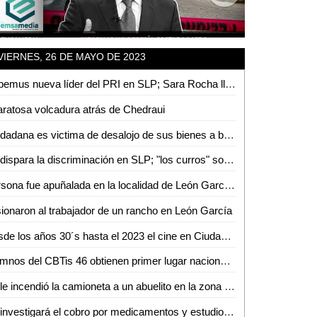
VIERNES, 26 DE MAYO DE 2023
Habemus nueva líder del PRI en SLP; Sara Rocha llega a la dirigencia estatal
ratosa volcadura atrás de Chedraui
Ciudadana es victima de desalojo de sus bienes a base de amenazas
Se dispara la discriminación en SLP; "los curros" son el principal sector discriminador
Persona fue apuñalada en la localidad de León García en Ciudad Valles
ionaron al trabajador de un rancho en León García
Desde los años 30´s hasta el 2023 el cine en Ciudad Valles ha cambiado los gustos de las personas: Crescencio Martínez
Alumnos del CBTis 46 obtienen primer lugar nacional en Festival Académico de la DGETI
Se le incendió la camioneta a un abuelito en la zona centro
Se investigará el cobro por medicamentos y estudios en el Hospital Gneral de Ciudad Valles: Gobernador