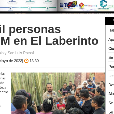
il personas
IM en El Laberinto
Apa
io y San Luis Potosí.
e Mayo de 2023|
13:30
 las
Les
 más
 de
teca
dentro
a