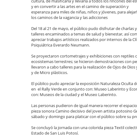
cultura, de masificarla y llevarla a todos los rincones del e
y en convertir a las artes en el camino de superación y
esperanza para miles de niñas, niños y jóvenes, para alejar
los caminos de la vagancia y las adicciones
Del 18 al 21 de mayo, el público pudo disfrutar de charlas y
talleres encaminados a temas de salud y bienestar, así co
apreciar trabajos artísticos realizados por internos de la Cl
Psiquiátrica Everardo Neumann.
Se proyectaron cortometrajes y exhibiciones con reptiles
ecosistemas terrestres; se hicieron demostraciones con per
llevaron a cabo talleres para la realización de Ojos de Dios 
y de Micro plásticos.
El público pudo apreciar la exposición Naturaleza Oculta de
en el Rally Verde en conjunto con: Museo Laberinto y Eco
con: Museos de la ciudad y el Museo Laberinto.
Las personas pudieron de igual manera recorrer el espacio
pieza sonora Camino decisivo del joven artista potosino 
sábado y domingo para platicar con el público sobre su pr
Se concluyó la jornada con una colorida pieza Textil colecti
Estado de San Luis Potosí.