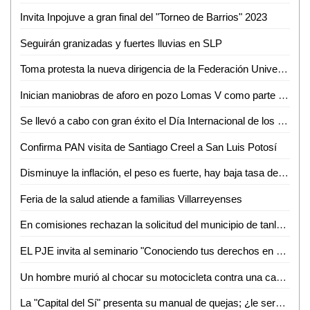
Invita Inpojuve a gran final del "Torneo de Barrios" 2023
Seguirán granizadas y fuertes lluvias en SLP
Toma protesta la nueva dirigencia de la Federación Universitaria Potosina (FUP) de la UASLP para el periodo 2023-2025
Inician maniobras de aforo en pozo Lomas V como parte del "Plan emergente de agua"
Se llevó a cabo con gran éxito el Día Internacional de los Museos 2023
Confirma PAN visita de Santiago Creel a San Luis Potosí
Disminuye la inflación, el peso es fuerte, hay baja tasa de desempleo, y hay buen crecimiento económico: AMLO
Feria de la salud atiende a familias Villarreyenses
En comisiones rechazan la solicitud del municipio de tanlajás para pedir un préstamo por tres millones de pesos
EL PJE invita al seminario "Conociendo tus derechos en materia familiar"
Un hombre murió al chocar su motocicleta contra una camioneta en Tanlajás
La "Capital del Sí" presenta su manual de quejas; ¿le servirá?