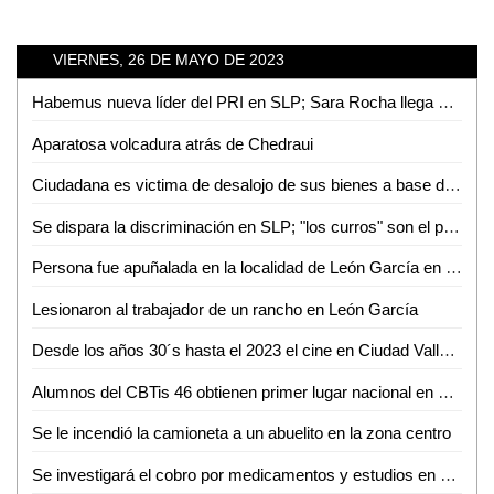
VIERNES, 26 DE MAYO DE 2023
Habemus nueva líder del PRI en SLP; Sara Rocha llega a la dirigencia estatal
Aparatosa volcadura atrás de Chedraui
Ciudadana es victima de desalojo de sus bienes a base de amenazas
Se dispara la discriminación en SLP; "los curros" son el principal sector discriminador
Persona fue apuñalada en la localidad de León García en Ciudad Valles
Lesionaron al trabajador de un rancho en León García
Desde los años 30´s hasta el 2023 el cine en Ciudad Valles ha cambiado los gustos de las personas: Crescencio Martínez
Alumnos del CBTis 46 obtienen primer lugar nacional en Festival Académico de la DGETI
Se le incendió la camioneta a un abuelito en la zona centro
Se investigará el cobro por medicamentos y estudios en el Hospital Gneral de Ciudad Valles: Gobernador