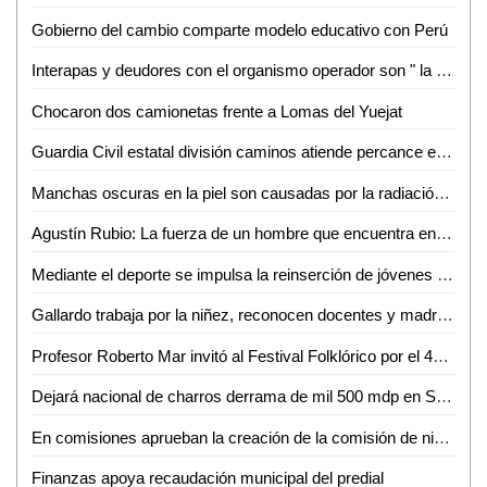
Gobierno del cambio comparte modelo educativo con Perú
Interapas y deudores con el organismo operador son " la misma porquería": Gobernador
Chocaron dos camionetas frente a Lomas del Yuejat
Guardia Civil estatal división caminos atiende percance en la carretera 80-D
Manchas oscuras en la piel son causadas por la radiación ultravioleta: Dra. Selene Gutiérrez
Agustín Rubio: La fuerza de un hombre que encuentra en la música y el baile su refugio tras sufrir tragedias
Mediante el deporte se impulsa la reinserción de jóvenes y adolescentes privados de su libertad
Gallardo trabaja por la niñez, reconocen docentes y madres de familia
Profesor Roberto Mar invitó al Festival Folklórico por el 46 aniversario del Grupo Folklórico Huasteco
Dejará nacional de charros derrama de mil 500 mdp en San Luis Potosí
En comisiones aprueban la creación de la comisión de niñas, niños, adolescentes y jóvenes del Congreso del Estado: Dip. Gabriela Martínez Lárraga
Finanzas apoya recaudación municipal del predial