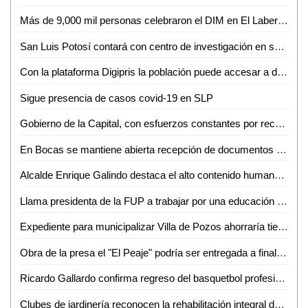
Más de 9,000 mil personas celebraron el DIM en El Laberinto
San Luis Potosí contará con centro de investigación en salud
Con la plataforma Digipris la población puede accesar a diversos trámites sanitarios las 24 horas sin necesidad de filas
Sigue presencia de casos covid-19 en SLP
Gobierno de la Capital, con esfuerzos constantes por recuperar el esplendor de nuestro Centro Histórico
En Bocas se mantiene abierta recepción de documentos para tramitar la cartilla de identidad del Servicio Militar Nacional
Alcalde Enrique Galindo destaca el alto contenido humano del programa De Corazón mi Casa
Llama presidenta de la FUP a trabajar por una educación justa, inclusiva y de calidad
Expediente para municipalizar Villa de Pozos ahorraría tiempos
Obra de la presa el "El Peaje" podría ser entregada a finales del mes de junio
Ricardo Gallardo confirma regreso del basquetbol profesional
Clubes de jardinería reconocen la rehabilitación integral del Parque de Morales que arrancó el Gobierno de la Capital