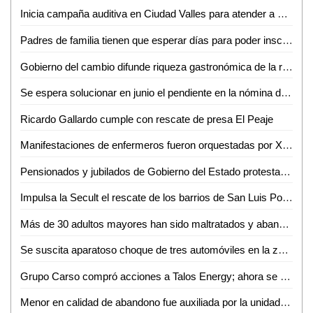
Inicia campaña auditiva en Ciudad Valles para atender a personas con problemas de audición
Padres de familia tienen que esperar días para poder inscribir a sus hijos a la ENESMAPO
Gobierno del cambio difunde riqueza gastronómica de la región media
Se espera solucionar en junio el pendiente en la nómina de los trabajadores estatales: RGC
Ricardo Gallardo cumple con rescate de presa El Peaje
Manifestaciones de enfermeros fueron orquestadas por Xavier Nava: Gabino Morales
Pensionados y jubilados de Gobierno del Estado protestan para ser tomados en cuenta en Ciudad Valles
Impulsa la Secult el rescate de los barrios de San Luis Potosí
Más de 30 adultos mayores han sido maltratados y abandonados por sus hijos en Ciudad Valles
Se suscita aparatoso choque de tres automóviles en la zona centro de Ciudad Valles
Grupo Carso compró acciones a Talos Energy; ahora se producirán hasta 180 mil barriles de petróleo en Zama
Menor en calidad de abandono fue auxiliada por la unidad de género de Guardia Civil Estatal