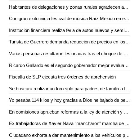
Habitantes de delegaciones y zonas rurales agradecen apoyos del DIF Municipal de la Capital
Con gran éxito inicia festival de música Raíz México en el altiplano potosino
Institución financiera realiza feria de autos nuevos y seminuevos en Ciudad Valles
Turista de Guerrero demanda reducción de precios en los parajes turísticos de Tamasopo
Varias personas resultaron lesionadas tras el choque de un transporte de personal y un tráiler
Ricardo Gallardo es el segundo gobernador mejor evaluado de México
Fiscalía de SLP ejecuta tres órdenes de aprehensión
Se buscará realizar un foro solo para padres de familia a fin de erradicar la violencia en los hogares: Romeo Aguilar
Yo pesaba 114 kilos y hoy gracias a Dios he bajado de peso y estoy sano: José Luis Gómez
En comisiones aprueban reformas a la ley de atención y apoyo a migrantes del estado: Dip. José Ramón Torres García
Ex trabajadoras de Xavier Nava "mancharon" marcha de enfermeras: Gabino Morales
Ciudadano exhorta a dar mantenimiento a los vehículos para evitar accidentes