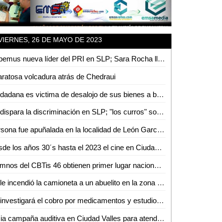
VIERNES, 26 DE MAYO DE 2023
Habemus nueva líder del PRI en SLP; Sara Rocha llega a la dirigencia estatal
ratosa volcadura atrás de Chedraui
Ciudadana es victima de desalojo de sus bienes a base de amenazas
Se dispara la discriminación en SLP; "los curros" son el principal sector discriminador
Persona fue apuñalada en la localidad de León García en Ciudad Valles
Desde los años 30´s hasta el 2023 el cine en Ciudad Valles ha cambiado los gustos de las personas: Crescencio Martínez
Alumnos del CBTis 46 obtienen primer lugar nacional en Festival Académico de la DGETI
Se le incendió la camioneta a un abuelito en la zona centro
Se investigará el cobro por medicamentos y estudios en el Hospital Gneral de Ciudad Valles: Gobernador
Inicia campaña auditiva en Ciudad Valles para atender a personas con problemas de audición