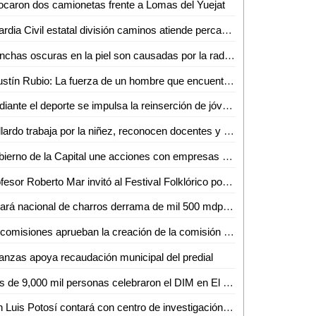
caron dos camionetas frente a Lomas del Yuejat
Guardia Civil estatal división caminos atiende percance en la carretera 80-D
Manchas oscuras en la piel son causadas por la radiación ultravioleta: Dra. Selene Gutiérrez
Agustín Rubio: La fuerza de un hombre que encuentra en la música y el baile su refugio tras sufrir tragedias
Mediante el deporte se impulsa la reinserción de jóvenes y adolescentes privados de su libertad
Gallardo trabaja por la niñez, reconocen docentes y madres de familia
Gobierno de la Capital une acciones con empresas para fortalecer la reforestación con el programa Pulmones Urbanos
Profesor Roberto Mar invitó al Festival Folklórico por el 46 aniversario del Grupo Folklórico Huasteco
Dejará nacional de charros derrama de mil 500 mdp en San Luis Potosí
En comisiones aprueban la creación de la comisión de niñas, niños, adolescentes y jóvenes del Congreso del Estado: Dip. Gabriela Martínez Lárraga
anzas apoya recaudación municipal del predial
Más de 9,000 mil personas celebraron el DIM en El Laberinto
San Luis Potosí contará con centro de investigación en salud