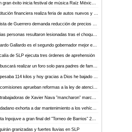
Con gran éxito inicia festival de música Raíz México en el altiplano potosino
Institución financiera realiza feria de autos nuevos y seminuevos en Ciudad Valles
Turista de Guerrero demanda reducción de precios en los parajes turísticos de Tamasopo
Varias personas resultaron lesionadas tras el choque de un transporte de personal y un tráiler
Ricardo Gallardo es el segundo gobernador mejor evaluado de México
calía de SLP ejecuta tres órdenes de aprehensión
Se buscará realizar un foro solo para padres de familia a fin de erradicar la violencia en los hogares: Romeo Aguilar
Yo pesaba 114 kilos y hoy gracias a Dios he bajado de peso y estoy sano: José Luis Gómez
En comisiones aprueban reformas a la ley de atención y apoyo a migrantes del estado: Dip. José Ramón Torres García
Ex trabajadoras de Xavier Nava "mancharon" marcha de enfermeras: Gabino Morales
Ciudadano exhorta a dar mantenimiento a los vehículos para evitar accidentes
Invita Inpojuve a gran final del "Torneo de Barrios" 2023
uirán granizadas y fuertes lluvias en SLP