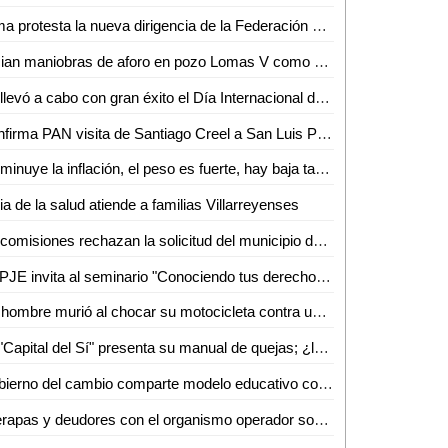
Toma protesta la nueva dirigencia de la Federación Universitaria Potosina (FUP) de la UASLP para el periodo 2023-2025
Inician maniobras de aforo en pozo Lomas V como parte del "Plan emergente de agua"
Se llevó a cabo con gran éxito el Día Internacional de los Museos 2023
Confirma PAN visita de Santiago Creel a San Luis Potosí
Disminuye la inflación, el peso es fuerte, hay baja tasa de desempleo, y hay buen crecimiento económico: AMLO
ia de la salud atiende a familias Villarreyenses
En comisiones rechazan la solicitud del municipio de tanlajás para pedir un préstamo por tres millones de pesos
EL PJE invita al seminario "Conociendo tus derechos en materia familiar"
Un hombre murió al chocar su motocicleta contra una camioneta en Tanlajás
La "Capital del Sí" presenta su manual de quejas; ¿le servirá?
Gobierno del cambio comparte modelo educativo con Perú
Interapas y deudores con el organismo operador son " la misma porquería": Gobernador