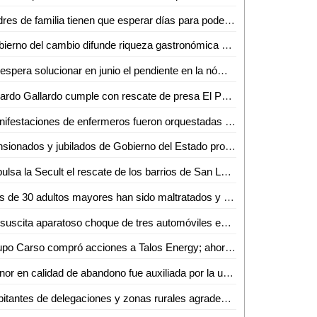
Padres de familia tienen que esperar días para poder inscribir a sus hijos a la ENESMAPO
Gobierno del cambio difunde riqueza gastronómica de la región media
Se espera solucionar en junio el pendiente en la nómina de los trabajadores estatales: RGC
Ricardo Gallardo cumple con rescate de presa El Peaje
Manifestaciones de enfermeros fueron orquestadas por Xavier Nava: Gabino Morales
Pensionados y jubilados de Gobierno del Estado protestan para ser tomados en cuenta en Ciudad Valles
Impulsa la Secult el rescate de los barrios de San Luis Potosí
Más de 30 adultos mayores han sido maltratados y abandonados por sus hijos en Ciudad Valles
Se suscita aparatoso choque de tres automóviles en la zona centro de Ciudad Valles
Grupo Carso compró acciones a Talos Energy; ahora se producirán hasta 180 mil barriles de petróleo en Zama
Menor en calidad de abandono fue auxiliada por la unidad de género de Guardia Civil Estatal
Habitantes de delegaciones y zonas rurales agradecen apoyos del DIF Municipal de la Capital