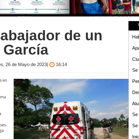
rabajador de un
 García
Apa
nes, 26 de Mayo de 2023|
16:14
te en
arma
a
pes.
iga