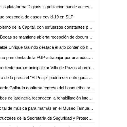
Con la plataforma Digipris la población puede accesar a diversos trámites sanitarios las 24 horas sin necesidad de filas
ue presencia de casos covid-19 en SLP
Gobierno de la Capital, con esfuerzos constantes por recuperar el esplendor de nuestro Centro Histórico
En Bocas se mantiene abierta recepción de documentos para tramitar la cartilla de identidad del Servicio Militar Nacional
Alcalde Enrique Galindo destaca el alto contenido humano del programa De Corazón mi Casa
Llama presidenta de la FUP a trabajar por una educación justa, inclusiva y de calidad
Expediente para municipalizar Villa de Pozos ahorraría tiempos
Obra de la presa el "El Peaje" podría ser entregada a finales del mes de junio
Ricardo Gallardo confirma regreso del basquetbol profesional
Clubes de jardinería reconocen la rehabilitación integral del Parque de Morales que arrancó el Gobierno de la Capital
Recital de música para mamás en el Museo Tamuantzán
Instructores de la Secretaría de Seguridad y Protección Ciudadana de la Capital son reconocidos por el Sistema Nacional de Seguridad Pública