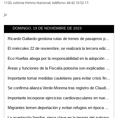
1120, colonia Himno Nacional, teléfono: 44 42 10 52 17.
JV
DOMINGO, 19 DE NOVIEMBRE DE 2023
Ricardo Gallardo gestiona rutas de trenes de pasajeros para SLP
El miércoles 22 de noviembre, se realizará la tercera edición del Unibazar en Rioverde
Eco Huellas aboga por la responsabilidad en la adopción de mascotas en diciembre
Áreas y funciones de la Fiscalía potosina son explicadas a estudiantes de la Universidad Intercultural de Cerritos
Importante tomar medidas cautelares para evitar crisis financiera al final del sexenio: David Páramo
Se confirma alianza Verde-Morena tras registro de Claudia Sheinbaum como precandidata a la presidencia
Importante incorporar ejercicios cardiovasculares en nuestra rutina: Coach Anabel Fernández
Migrantes temen deportación y evitan refugios en época de frío
La aceptación familiar, pieza clave en la terapia del autismo