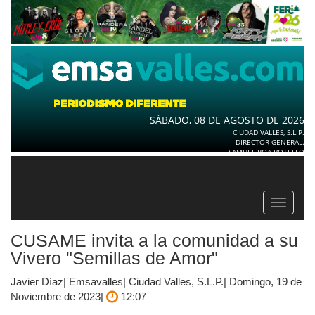
SÁBADO, 08 DE AGOSTO DE 2026
CIUDAD VALLES, S.L.P.
DIRECTOR GENERAL.
SAMUEL ROA BOTELLO
Toggle
navigat
CUSAME invita a la comunidad a su
Vivero "Semillas de Amor"
Javier Díaz| Emsavalles| Ciudad Valles, S.L.P.| Domingo, 19 de
Noviembre de 2023|
12:07