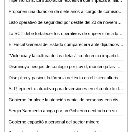
Hiperhidrosis: La sudoración excesiva que impacta a millones
Proponen una duración de siete años al cargo de comisionados numerarios de la CEGAIP
Listo operativo de seguridad por desfile del 20 de noviembre: SSPCE
La SCT debe fortalecer los operativos de supervisión a los taxis
El Fiscal General del Estado comparecerá ante diputados para que los ciudadanos conozcan detalles del trabajo realizado: Dip. Rubén Guajardo
"Violencia y la cultura de las dietas", conferencia impartida en la Facultad de Enfermería y Nutrición (FEN) de la UASLP
Disminuya riesgos de contagio por covid, mantenga las medidas de prevención
Disciplina y pasión, la fórmula del éxito en el fisicoculturismo según María Lara
SLP, epicentro atractivo para Inversiones en el contexto del new nearshoring
Gobierno fortalece la atención dental de personas con discapacidad
Sergio Sarmiento aboga por un Gobierno centrado en su rol organizativo
Gobierno capacitó a personal del sector minero