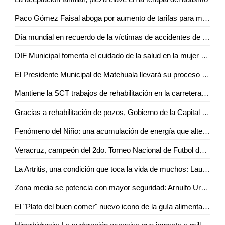
Paco Gómez Faisal aboga por aumento de tarifas para mejorar infraestructura de DAPAS
Día mundial en recuerdo de la víctimas de accidentes de tráfico
DIF Municipal fomenta el cuidado de la salud en la mujer para prevenir cáncer de mama
El Presidente Municipal de Matehuala llevará su proceso penal en libertad con algunas "medidas cautelares"
Mantiene la SCT trabajos de rehabilitación en la carretera 57 durante una semana más
Gracias a rehabilitación de pozos, Gobierno de la Capital e Interapas eficientizan el llenado de pipas de agua
Fenómeno del Niño: una acumulación de energía que altera la atmósfera, según Mauricio López
Veracruz, campeón del 2do. Torneo Nacional de Futbol de Talla Baja, organizado por el DIF de San Luis Capital
La Artritis, una condición que toca la vida de muchos: Laura Sierra
Zona media se potencia con mayor seguridad: Arnulfo Urbiola
El "Plato del buen comer" nuevo icono de la guía alimentaria 2023