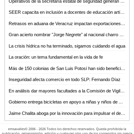
Operativos de la secretaría estatal de seguridad generan 222 detenciones del 11 al 17 de noviembre
SEER capacita en inclusión a docentes de educación artística
Retrasos en aduana de Veracruz impactan exportaciones y afecta a SLP
Gran acierto nombrar "Jorge Negrete" al nacional charro 2023
La crisis hídrica no ha terminado, sigamos cuidando el agua
La oración: un tema fundamental en la vida de fe
Más de 150 colonias de San Luis Potosí han sido beneficiadas por el Gobierno de la Capital en los 106 Domingos de Pilas
Inseguridad afecta comercio en todo SLP: Fernando Díaz
En análisis dar mayores facultades a la Comisión de Vigilancia de Cabildo para colaborar en transparencia y rendición de cuentas
Gobierno entrega bicicletas en apoyo a niñas y niños de Ahualulco
Jaime Chalita aboga por la innovación para impulsar el desarrollo industrial en México
emsavalles© 2006 - 2026 Todos los derechos reservados. Queda prohibida la
publicación, retransmisión, edición y cualquier otro uso de los contenidos sin previa