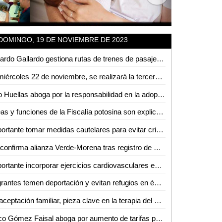
DOMINGO, 19 DE NOVIEMBRE DE 2023
Ricardo Gallardo gestiona rutas de trenes de pasajeros para SLP
El miércoles 22 de noviembre, se realizará la tercera edición del Unibazar en Rioverde
Eco Huellas aboga por la responsabilidad en la adopción de mascotas en diciembre
Áreas y funciones de la Fiscalía potosina son explicadas a estudiantes de la Universidad Intercultural de Cerritos
Importante tomar medidas cautelares para evitar crisis financiera al final del sexenio: David Páramo
Se confirma alianza Verde-Morena tras registro de Claudia Sheinbaum como precandidata a la presidencia
Importante incorporar ejercicios cardiovasculares en nuestra rutina: Coach Anabel Fernández
Migrantes temen deportación y evitan refugios en época de frío
La aceptación familiar, pieza clave en la terapia del autismo
Paco Gómez Faisal aboga por aumento de tarifas para mejorar infraestructura de DAPAS