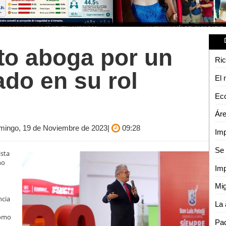
to aboga por un
do en su rol
Domingo, 19 de Noviembre de 2023|
09:28
ista
no
ncia
como