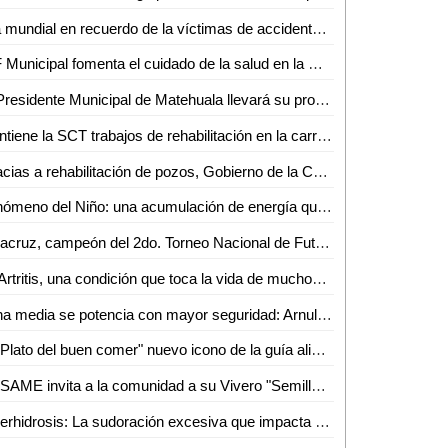
Día mundial en recuerdo de la víctimas de accidentes de tráfico
DIF Municipal fomenta el cuidado de la salud en la mujer para prevenir cáncer de mama
El Presidente Municipal de Matehuala llevará su proceso penal en libertad con algunas "medidas cautelares"
Mantiene la SCT trabajos de rehabilitación en la carretera 57 durante una semana más
Gracias a rehabilitación de pozos, Gobierno de la Capital e Interapas eficientizan el llenado de pipas de agua
Fenómeno del Niño: una acumulación de energía que altera la atmósfera, según Mauricio López
Veracruz, campeón del 2do. Torneo Nacional de Futbol de Talla Baja, organizado por el DIF de San Luis Capital
La Artritis, una condición que toca la vida de muchos: Laura Sierra
Zona media se potencia con mayor seguridad: Arnulfo Urbiola
El "Plato del buen comer" nuevo icono de la guía alimentaria 2023
CUSAME invita a la comunidad a su Vivero "Semillas de Amor"
Hiperhidrosis: La sudoración excesiva que impacta a millones