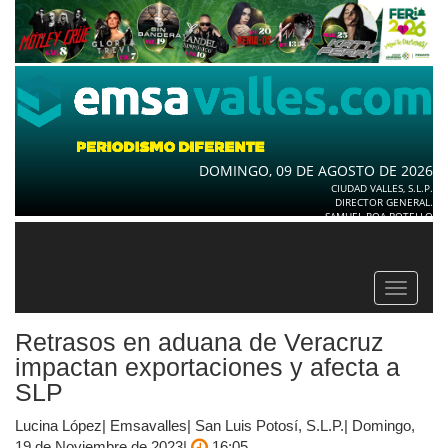
DOMINGO, 09 DE AGOSTO DE 2026
CIUDAD VALLES, S.L.P.
DIRECTOR GENERAL.
SAMUEL ROA BOTELLO
Toggle
navigat
Retrasos en aduana de Veracruz
impactan exportaciones y afecta a
SLP
Lucina López| Emsavalles| San Luis Potosí, S.L.P.| Domingo,
19 de Noviembre de 2023|
16:05