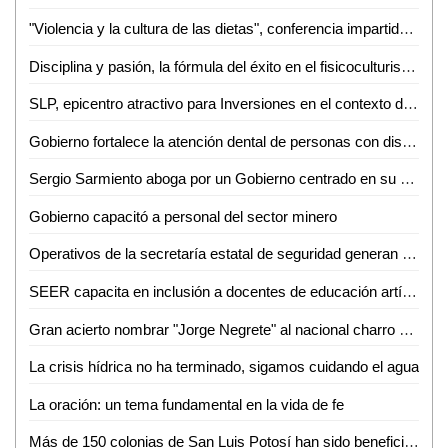
"Violencia y la cultura de las dietas", conferencia impartida en la Facultad de Enfermería y Nutrición (FEN) de la UASLP
Disciplina y pasión, la fórmula del éxito en el fisicoculturismo según María Lara
SLP, epicentro atractivo para Inversiones en el contexto del new nearshoring
Gobierno fortalece la atención dental de personas con discapacidad
Sergio Sarmiento aboga por un Gobierno centrado en su rol organizativo
Gobierno capacitó a personal del sector minero
Operativos de la secretaría estatal de seguridad generan 222 detenciones del 11 al 17 de noviembre
SEER capacita en inclusión a docentes de educación artística
Gran acierto nombrar "Jorge Negrete" al nacional charro 2023
La crisis hídrica no ha terminado, sigamos cuidando el agua
La oración: un tema fundamental en la vida de fe
Más de 150 colonias de San Luis Potosí han sido beneficiadas por el Gobierno de la Capital en los 106 Domingos de Pilas