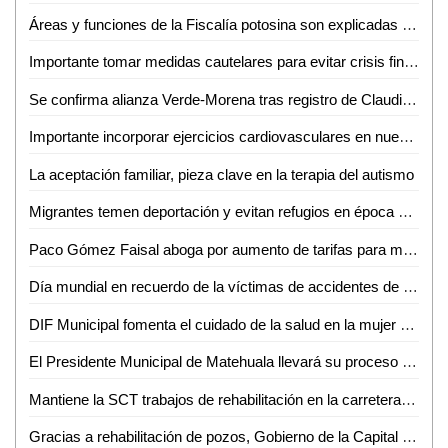
Áreas y funciones de la Fiscalía potosina son explicadas a estudiantes de la Universidad Intercultural de Cerritos
Importante tomar medidas cautelares para evitar crisis financiera al final del sexenio: David Páramo
Se confirma alianza Verde-Morena tras registro de Claudia Sheinbaum como precandidata a la presidencia
Importante incorporar ejercicios cardiovasculares en nuestra rutina: Coach Anabel Fernández
La aceptación familiar, pieza clave en la terapia del autismo
Migrantes temen deportación y evitan refugios en época de frío
Paco Gómez Faisal aboga por aumento de tarifas para mejorar infraestructura de DAPAS
Día mundial en recuerdo de la víctimas de accidentes de tráfico
DIF Municipal fomenta el cuidado de la salud en la mujer para prevenir cáncer de mama
El Presidente Municipal de Matehuala llevará su proceso penal en libertad con algunas "medidas cautelares"
Mantiene la SCT trabajos de rehabilitación en la carretera 57 durante una semana más
Gracias a rehabilitación de pozos, Gobierno de la Capital e Interapas eficientizan el llenado de pipas de agua