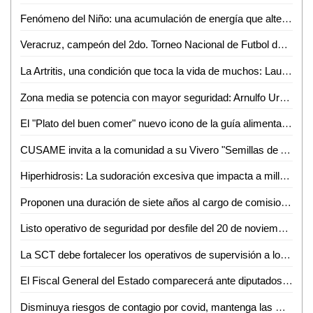
Fenómeno del Niño: una acumulación de energía que altera la atmósfera, según Mauricio López
Veracruz, campeón del 2do. Torneo Nacional de Futbol de Talla Baja, organizado por el DIF de San Luis Capital
La Artritis, una condición que toca la vida de muchos: Laura Sierra
Zona media se potencia con mayor seguridad: Arnulfo Urbiola
El "Plato del buen comer" nuevo icono de la guía alimentaria 2023
CUSAME invita a la comunidad a su Vivero "Semillas de Amor"
Hiperhidrosis: La sudoración excesiva que impacta a millones
Proponen una duración de siete años al cargo de comisionados numerarios de la CEGAIP
Listo operativo de seguridad por desfile del 20 de noviembre: SSPCE
La SCT debe fortalecer los operativos de supervisión a los taxis
El Fiscal General del Estado comparecerá ante diputados para que los ciudadanos conozcan detalles del trabajo realizado: Dip. Rubén Guajardo
Disminuya riesgos de contagio por covid, mantenga las medidas de prevención