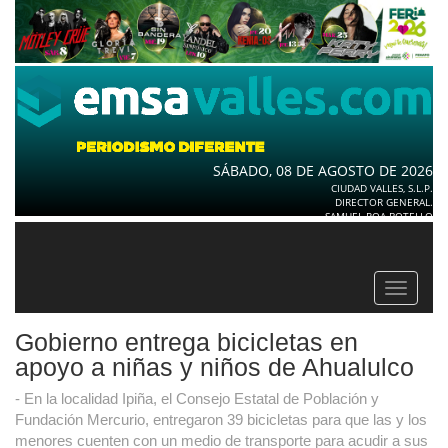
SÁBADO, 08 DE AGOSTO DE 2026
CIUDAD VALLES, S.L.P.
DIRECTOR GENERAL.
SAMUEL ROA BOTELLO
Toggle
navigat
Gobierno entrega bicicletas en
apoyo a niñas y niños de Ahualulco
- En la localidad Ipiña, el Consejo Estatal de Población y
Fundación Mercurio, entregaron 39 bicicletas para que las y los
menores cuenten con un medio de transporte para acudir a sus