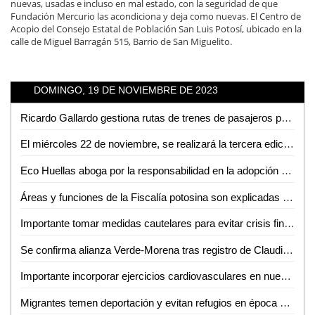
nuevas, usadas e incluso en mal estado, con la seguridad de que
Fundación Mercurio las acondiciona y deja como nuevas. El Centro de
Acopio del Consejo Estatal de Población San Luis Potosí, ubicado en la
calle de Miguel Barragán 515, Barrio de San Miguelito.
DOMINGO, 19 DE NOVIEMBRE DE 2023
Ricardo Gallardo gestiona rutas de trenes de pasajeros para SLP
El miércoles 22 de noviembre, se realizará la tercera edición del Unibazar en Rioverde
Eco Huellas aboga por la responsabilidad en la adopción de mascotas en diciembre
Áreas y funciones de la Fiscalía potosina son explicadas a estudiantes de la Universidad Intercultural de Cerritos
Importante tomar medidas cautelares para evitar crisis financiera al final del sexenio: David Páramo
Se confirma alianza Verde-Morena tras registro de Claudia Sheinbaum como precandidata a la presidencia
Importante incorporar ejercicios cardiovasculares en nuestra rutina: Coach Anabel Fernández
Migrantes temen deportación y evitan refugios en época de frío