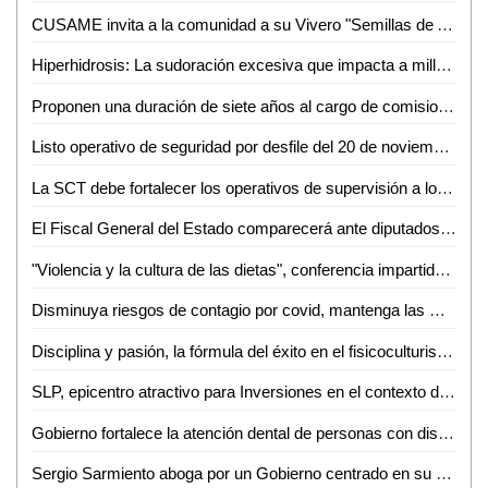
CUSAME invita a la comunidad a su Vivero "Semillas de Amor"
Hiperhidrosis: La sudoración excesiva que impacta a millones
Proponen una duración de siete años al cargo de comisionados numerarios de la CEGAIP
Listo operativo de seguridad por desfile del 20 de noviembre: SSPCE
La SCT debe fortalecer los operativos de supervisión a los taxis
El Fiscal General del Estado comparecerá ante diputados para que los ciudadanos conozcan detalles del trabajo realizado: Dip. Rubén Guajardo
"Violencia y la cultura de las dietas", conferencia impartida en la Facultad de Enfermería y Nutrición (FEN) de la UASLP
Disminuya riesgos de contagio por covid, mantenga las medidas de prevención
Disciplina y pasión, la fórmula del éxito en el fisicoculturismo según María Lara
SLP, epicentro atractivo para Inversiones en el contexto del new nearshoring
Gobierno fortalece la atención dental de personas con discapacidad
Sergio Sarmiento aboga por un Gobierno centrado en su rol organizativo