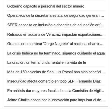
Gobierno capacitó a personal del sector minero
Operativos de la secretaría estatal de seguridad generan 222 detenciones del 11 al 17 de noviembre
SEER capacita en inclusión a docentes de educación artística
Retrasos en aduana de Veracruz impactan exportaciones y afecta a SLP
Gran acierto nombrar "Jorge Negrete" al nacional charro 2023
La crisis hídrica no ha terminado, sigamos cuidando el agua
La oración: un tema fundamental en la vida de fe
Más de 150 colonias de San Luis Potosí han sido beneficiadas por el Gobierno de la Capital en los 106 Domingos de Pilas
Inseguridad afecta comercio en todo SLP: Fernando Díaz
En análisis dar mayores facultades a la Comisión de Vigilancia de Cabildo para colaborar en transparencia y rendición de cuentas
Jaime Chalita aboga por la innovación para impulsar el desarrollo industrial en México