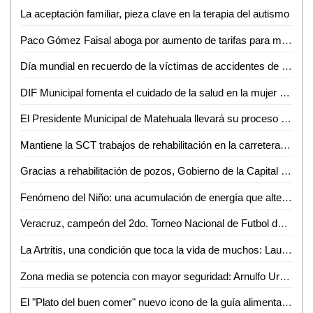
La aceptación familiar, pieza clave en la terapia del autismo
Paco Gómez Faisal aboga por aumento de tarifas para mejorar infraestructura de DAPAS
Día mundial en recuerdo de la víctimas de accidentes de tráfico
DIF Municipal fomenta el cuidado de la salud en la mujer para prevenir cáncer de mama
El Presidente Municipal de Matehuala llevará su proceso penal en libertad con algunas "medidas cautelares"
Mantiene la SCT trabajos de rehabilitación en la carretera 57 durante una semana más
Gracias a rehabilitación de pozos, Gobierno de la Capital e Interapas eficientizan el llenado de pipas de agua
Fenómeno del Niño: una acumulación de energía que altera la atmósfera, según Mauricio López
Veracruz, campeón del 2do. Torneo Nacional de Futbol de Talla Baja, organizado por el DIF de San Luis Capital
La Artritis, una condición que toca la vida de muchos: Laura Sierra
Zona media se potencia con mayor seguridad: Arnulfo Urbiola
El "Plato del buen comer" nuevo icono de la guía alimentaria 2023