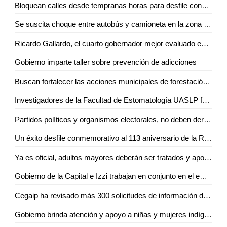
Bloquean calles desde tempranas horas para desfile conmemorativo
Se suscita choque entre autobús y camioneta en la zona centro de Ciudad Valles
Ricardo Gallardo, el cuarto gobernador mejor evaluado en el periodo de octubre 2023
Gobierno imparte taller sobre prevención de adicciones
Buscan fortalecer las acciones municipales de forestación urbana, volviéndolas parte de un programa permanente
Investigadores de la Facultad de Estomatología UASLP fueron reconocidos a nivel internacional
Partidos políticos y organismos electorales, no deben derrochar recursos públicos en propaganda durante el próximo proceso electoral
Un éxito desfile conmemorativo al 113 aniversario de la Revolución
Ya es oficial, adultos mayores deberán ser tratados y apoyados en sus trámites
Gobierno de la Capital e Izzi trabajan en conjunto en el embellecimiento de San Luis Potosí
Cegaip ha revisado más 300 solicitudes de información de las dependencias "opacas"
Gobierno brinda atención y apoyo a niñas y mujeres indígenas