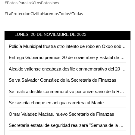
#PotosiParaLasYLosPotosinos
#LaProteccionCivilLaHacemosTodosYTodas
LUNES, 20 DE NOVIEMBRE DE 2023
Policía Municipal frustra otro intento de robo en Oxxo sobre la avenida Vicente C. Salazar
Entrega Gobierno premios 20 de noviembre y Estatal de deporte
Alcalde vallense encabeza desfile conmemorativo del 20 de noviembre
Se va Salvador González de la Secretaria de Finanzas
Se realiza desfile conmemorativo por aniversario de la Revolución Mexicana en Ciudad Valles
Se suscita choque en antigua carretera al Mante
Omar Valadez Macías, nuevo Secretario de Finanzas
Secretaría estatal de seguridad realizará "Semana de la Prevención" en Tamuín