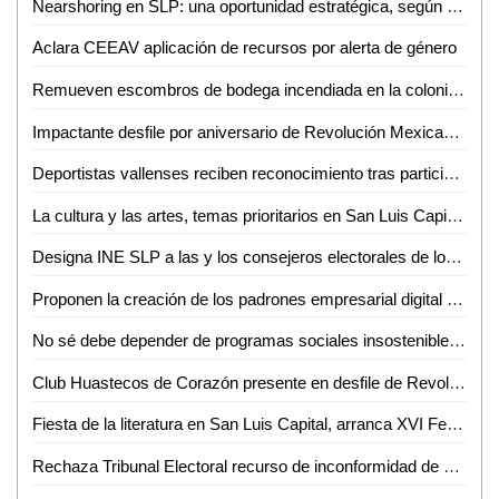
Nearshoring en SLP: una oportunidad estratégica, según Fernando Díaz
Aclara CEEAV aplicación de recursos por alerta de género
Remueven escombros de bodega incendiada en la colonia Cuahutemoc
Impactante desfile por aniversario de Revolución Mexicana en Ciudad Valles: URSEHN
Deportistas vallenses reciben reconocimiento tras participación en CONADE 2023
La cultura y las artes, temas prioritarios en San Luis Capital: inició el Festival Internacional Letras en San Luis 2023
Designa INE SLP a las y los consejeros electorales de los consejos distritales para los procesos electorales federales de 2023-2024 y 2026-2027
Proponen la creación de los padrones empresarial digital de jóvenes; y el padrón digital empresarial de mujeres denominado "Padrón Empresarial Rosa"
No sé debe depender de programas sociales insostenibles a largo plazo: David Páramo
Club Huastecos de Corazón presente en desfile de Revolución mexicana
Fiesta de la literatura en San Luis Capital, arranca XVI Festival Internacional Letras en San Luis
Rechaza Tribunal Electoral recurso de inconformidad de Conciencia Popular