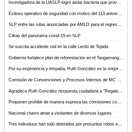
Investigadora de la UASLP logró aislar bacteria que provoca la enfermedad de cítricos conocida como Dragón Amarillo
Exitoso operativo de seguridad con motivo del 113 aniversario de la Revolución Mexicana
SLP entre las rutas anunciadas por AMLO para el regreso de trenes de pasajeros
Cifras del panorama covid-19 en SLP
Se suscita accidente vial en la calle Lerdo de Tejada
Gobierno fortalece plan de reforestación en el Tangamanga I
Por su experiencia y empatía, Ruth González es la mejor Presidenta de un DIF Estatal
Comisión de Convenciones y Procesos Internos de MC aprueba precandidaturas al Senado y Diputaciones federales
Agradece Ruth González respuesta ciudadana a "Regalos con amor"
Proponen prohibir de manera expresa las comisiones cobradas a clientes que pagan con tarjetas bancarias: Dip. José Antonio Lorca Valle
Nacional charro atrae a visitantes de diversos lugares
Tres individuos han sido detenidos por presuntos robos en Ciudad Valles: José Isidoro Salazar