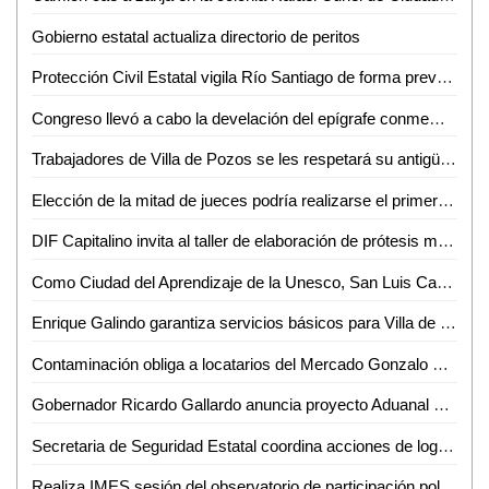
Gobierno estatal actualiza directorio de peritos
Protección Civil Estatal vigila Río Santiago de forma preventiva
Congreso llevó a cabo la develación del epígrafe conmemorativo "2024 Bicentenario del Congreso constituyente del estado de San Luis Potosí"
Trabajadores de Villa de Pozos se les respetará su antigüedad
Elección de la mitad de jueces podría realizarse el primer trimestre de 2025: AMLO
DIF Capitalino invita al taller de elaboración de prótesis mamarias
Como Ciudad del Aprendizaje de la Unesco, San Luis Capital fomenta los "Talentos de tu Comunidad"
Enrique Galindo garantiza servicios básicos para Villa de Pozos
Contaminación obliga a locatarios del Mercado Gonzalo N Santos a utilizar agua embotellada
Gobernador Ricardo Gallardo anuncia proyecto Aduanal en Texas para Beneficio de Empresas Potosinas
Secretaria de Seguridad Estatal coordina acciones de logística y seguridad para Fenapo 2024
Realiza IMES sesión del observatorio de participación política de las mujeres