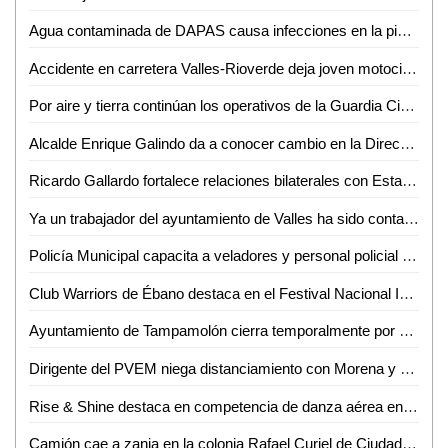
Agua contaminada de DAPAS causa infecciones en la piel y estómago de los vallenses
Accidente en carretera Valles-Rioverde deja joven motociclista lesionado
Por aire y tierra continúan los operativos de la Guardia Civil estatal en la zona huasteca
Alcalde Enrique Galindo da a conocer cambio en la Dirección de Obras Públicas del Ayuntamiento
Ricardo Gallardo fortalece relaciones bilaterales con Estados Unidos
Ya un trabajador del ayuntamiento de Valles ha sido contagiado de dengue
Policía Municipal capacita a veladores y personal policial en Ciudad Valles
Club Warriors de Ébano destaca en el Festival Nacional Infantil y Juvenil de Voleibol León 2024
Ayuntamiento de Tampamolón cierra temporalmente por aumento en los casos de dengue
Dirigente del PVEM niega distanciamiento con Morena y Defiende Alianza
Rise & Shine destaca en competencia de danza aérea en Monterrey
Camión cae a zanja en la colonia Rafael Curiel de Ciudad Valles