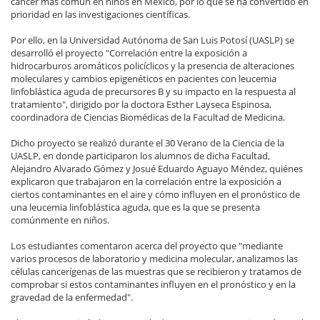
cáncer más común en niños en México, por lo que se ha convertido en
prioridad en las investigaciones científicas.
Por ello, en la Universidad Autónoma de San Luis Potosí (UASLP) se
desarrolló el proyecto "Correlación entre la exposición a
hidrocarburos aromáticos policíclicos y la presencia de alteraciones
moleculares y cambios epigenéticos en pacientes con leucemia
linfoblástica aguda de precursores B y su impacto en la respuesta al
tratamiento", dirigido por la doctora Esther Layseca Espinosa,
coordinadora de Ciencias Biomédicas de la Facultad de Medicina.
Dicho proyecto se realizó durante el 30 Verano de la Ciencia de la
UASLP, en donde participaron los alumnos de dicha Facultad,
Alejandro Alvarado Gómez y Josué Eduardo Aguayo Méndez, quiénes
explicaron que trabajaron en la correlación entre la exposición a
ciertos contaminantes en el aire y cómo influyen en el pronóstico de
una leucemia linfoblástica aguda, que es la que se presenta
comúnmente en niños.
Los estudiantes comentaron acerca del proyecto que "mediante
varios procesos de laboratorio y medicina molecular, analizamos las
células cancerígenas de las muestras que se recibieron y tratamos de
comprobar si estos contaminantes influyen en el pronóstico y en la
gravedad de la enfermedad".