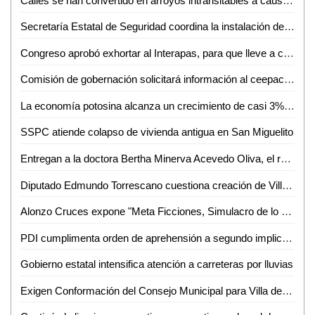
Calles se han convertido en arroyos intransitables a causa de la lluvia en la Rafael Curiel en Valles
Secretaría Estatal de Seguridad coordina la instalación del comité de fomento laboral penitenciario
Congreso aprobó exhortar al Interapas, para que lleve a cabo una revisión de la operatividad y eficiencia de la aplicación de pago con la que cuenta
Comisión de gobernación solicitará información al ceepac de las secciones electorales de Villa de Pozos
La economía potosina alcanza un crecimiento de casi 3% en este 2024
SSPC atiende colapso de vivienda antigua en San Miguelito
Entregan a la doctora Bertha Minerva Acevedo Oliva, el reconocimiento "Matilde Cabrera Ipiña de Corsi", año 2024
Diputado Edmundo Torrescano cuestiona creación de Villa de Pozos como municipio
Alonzo Cruces expone "Meta Ficciones, Simulacro de lo Real" en Tampico
PDI cumplimenta orden de aprehensión a segundo implicado en un triple homicidio
Gobierno estatal intensifica atención a carreteras por lluvias
Exigen Conformación del Consejo Municipal para Villa de Pozos