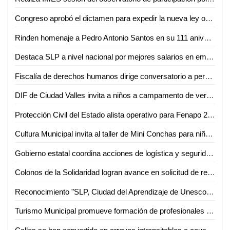
Congreso aprobó el dictamen para expedir la nueva ley orgánica del poder legislativo y el reglamento del congreso del estado de San Luis Potosí
Rinden homenaje a Pedro Antonio Santos en su 111 aniversario luctuoso
Destaca SLP a nivel nacional por mejores salarios en empleos
Fiscalía de derechos humanos dirige conversatorio a personal de la FGESLP sobre la trata de personas
DIF de Ciudad Valles invita a niños a campamento de verano gratuito e inclusivo
Protección Civil del Estado alista operativo para Fenapo 2024
Cultura Municipal invita al taller de Mini Conchas para niñas, niños y adolescentes
Gobierno estatal coordina acciones de logística y seguridad para la Fenapo 2024
Colonos de la Solidaridad logran avance en solicitud de reparación de calles
Reconocimiento "SLP, Ciudad del Aprendizaje de Unesco", plasmado en placa develada por Alcalde Galindo en San Francisco
Turismo Municipal promueve formación de profesionales en gastronomía