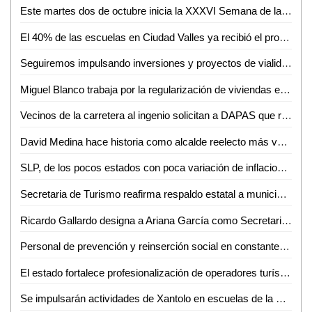
Este martes dos de octubre inicia la XXXVI Semana de la Comunicación de la FCC de la UASLP
El 40% de las escuelas en Ciudad Valles ya recibió el programa de seguridad alimentaria: Medina Avendaño
Seguiremos impulsando inversiones y proyectos de vialidad en Ciudad Valles: David Medina
Miguel Blanco trabaja por la regularización de viviendas en Nuevo Tampaón
Vecinos de la carretera al ingenio solicitan a DAPAS que rehabilite el desagüe
David Medina hace historia como alcalde reelecto más votado en Ciudad Valles
SLP, de los pocos estados con poca variación de inflacionaria
Secretaria de Turismo reafirma respaldo estatal a municipios
Ricardo Gallardo designa a Ariana García como Secretaria de Finanzas
Personal de prevención y reinserción social en constante capacitación
El estado fortalece profesionalización de operadores turísticos
Se impulsarán actividades de Xantolo en escuelas de la Huasteca Potosina