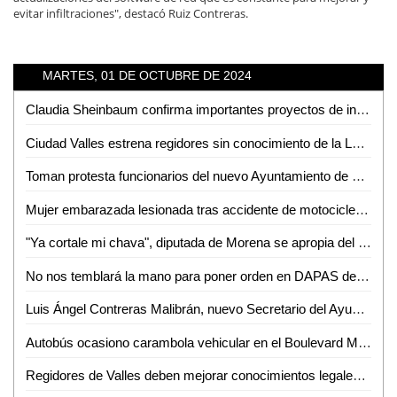
evitar infiltraciones", destacó Ruiz Contreras.
MARTES, 01 DE OCTUBRE DE 2024
Claudia Sheinbaum confirma importantes proyectos de infraestructura para SLP y la Huasteca
Ciudad Valles estrena regidores sin conocimiento de la Ley; prometen estudiarla
Toman protesta funcionarios del nuevo Ayuntamiento de Ciudad Valles
Mujer embarazada lesionada tras accidente de motocicleta en Boulevard México - Laredo
"Ya cortale mi chava", diputada de Morena se apropia del podio en evento de David Medina
No nos temblará la mano para poner orden en DAPAS de Ciudad Valles: Nancy Jeanime
Luis Ángel Contreras Malibrán, nuevo Secretario del Ayuntamiento de Ciudad Valles
Autobús ocasiono carambola vehicular en el Boulevard México - Laredo
Regidores de Valles deben mejorar conocimientos legales: Norberto Orozco del Ángel