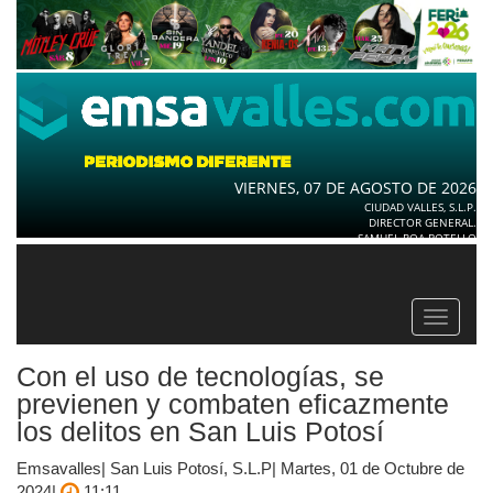
VIERNES, 07 DE AGOSTO DE 2026
CIUDAD VALLES, S.L.P.
DIRECTOR GENERAL.
SAMUEL ROA BOTELLO
Toggle
navigat
Con el uso de tecnologías, se
previenen y combaten eficazmente
los delitos en San Luis Potosí
Emsavalles| San Luis Potosí, S.L.P| Martes, 01 de Octubre de
2024|
11:11