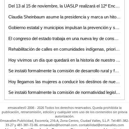
Del 13 al 15 de noviembre, la UASLP realizará el 12º Encuentro de Jóvenes Investigadores del Estado de San Luis Potosí
Claudia Sheinbaum asume la presidencia y marca un hito en la historia de México
Gobierno estatal y municipios impulsan la prevención y seguridad en las cuatro regiones
El congreso del estado trabaja en una nueva ley de consulta y en la construcción del presupuesto para aplicarla: Dip. Cuauhtli Badillo Moreno
Rehabilitación de calles en comunidades indígenas, prioridad en Tamuín: Marcelino Bautista
Hoy vivimos un día que quedará en la historia de nuestro país, al asumir el mando de México la doctora Claudia Sheinbaum
Se instaló formalmente la comisión de desarrollo rural y forestal de la LXIV legislatura
Hoy llegamos las mujeres a conducir los destinos de nuestra hermosa nación: presidenta Claudia Sheinbaum
Se instaló formalmente la comisión de normatividad legislativa y prácticas parlamentarias de la LXIV legislatura
emsavalles© 2006 - 2026 Todos los derechos reservados. Queda prohibida la
publicación, retransmisión, edición y cualquier otro uso de los contenidos sin previa
autorización.
Emsavalles Publicidad, Escontría, 216-A, Zona Centro, Ciudad Valles, S.L.P. Tel:481-382-
33-27 y 481-381-72-86. emsavalles@hotmail.com. contabilidad@emsavalles.com