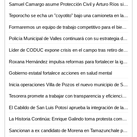
Samuel Camargo asume Protección Civil y Arturo Ríos sigue al frente de Policía Municipal
Teporocho se echa un "coyotito" bajo una camioneta en la zona centro de Valles
Formaremos un equipo de trabajo competitivo para el bienestar de los vallenses : Contreras Malibrán
Policía Municipal de Valles continuará con su estrategia de proximidad social
Líder de CODUC expone crisis en el campo tras retiro de subsidios federales
Roxana Hernández impulsa reformas para fortalecer la igualdad de género en SLP
Gobierno estatal fortalece acciones en salud mental
Inicia operaciones Villa de Pozos el nuevo municipio de SLP
Tesorera promete a trabajar con transparencia y eficiencia en el manejo de recursos en Ciudad Valles
El Cabildo de San Luis Potosí aprueba la integración de las Comisiones Permanentes para el periodo 2024-2027
La Historia Continúa: Enrique Galindo toma protesta como Alcalde reelecto
Sancionan a ex candidato de Morena en Tamazunchale por poner publicidad en edificios públicos