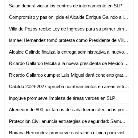
Salud deberá vigilar los centros de internamiento en SLP
Compromiso y pasión, pide el Alcalde Enrique Galindo a la Policía Municipal, en la Entrega del Bastón de Mando 2024-2027
Villa de Pozos recibe Ley de Ingresos para su primer trimestre: 85 millones asignados
Ismael Hernández tomó protesta como Presidente de Villa de Reyes para el periodo 2024-2027
Alcalde Galindo finaliza la entrega administrativa al nuevo municipio de Villa de Pozos
Ricardo Gallardo felicita a la nueva presidenta de México Claudia Sheinbaum
Ricardo Gallardo cumple; Luis Miguel dará concierto gratuito en la Arena Potosí
Cabildo 2024-2027 aprueba nombramientos en áreas estructurales del Gobierno de la Capital
Inpojuve promueve limpieza de áreas verdes en SLP
Alrededor de 800 hectáreas de caña fueron afectadas por lluvias en Ciudad Valles: Eduardo Martínez Morales
Protección Civil anuncia estrategias de seguridad: Samuel Camargo
Roxana Hernández promueve castración clínica para violadores como medida de justicia de bienestar