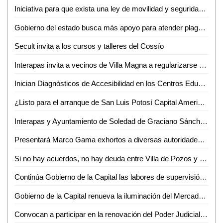
Iniciativa para que exista una ley de movilidad y seguridad vial ayudará a resolver diversos problemas viales que muchas veces generan tragedias
Gobierno del estado busca más apoyo para atender plagas del campo
Secult invita a los cursos y talleres del Cossío
Interapas invita a vecinos de Villa Magna a regularizarse en sus contratos de servicios de agua
Inician Diagnósticos de Accesibilidad en los Centros Educativos del DIF Municipal de San Luis Potosí
¿Listo para el arranque de San Luis Potosí Capital Americana de la Cultura 2025?
Interapas y Ayuntamiento de Soledad de Graciano Sánchez llevan a cabo reunión de trabajo, para atender temas de abasto de agua
Presentará Marco Gama exhortos a diversas autoridades para atender inquietudes surgidas de reuniones con representantes del motociclismo organizado
Si no hay acuerdos, no hay deuda entre Villa de Pozos y San Luis Potosí: Diputada Dulcelina Sánchez
Continúa Gobierno de la Capital las labores de supervisión y mantenimiento del alumbrado en el Centro Histórico
Gobierno de la Capital renueva la iluminación del Mercado Hidalgo, para garantizar seguridad en espacios del Centro Histórico
Convocan a participar en la renovación del Poder Judicial de San Luis Potosí