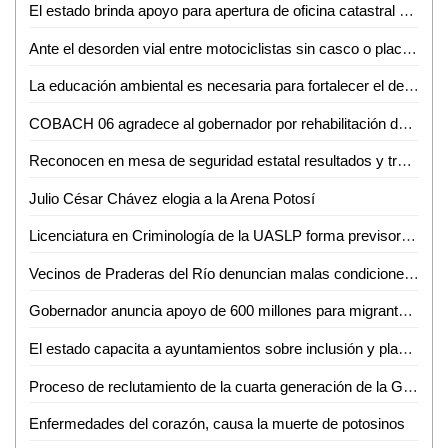
El estado brinda apoyo para apertura de oficina catastral en Rayón
Ante el desorden vial entre motociclistas sin casco o placas, se impulsa Ley de Seguridad y Movilidad Vial para San Luis Potosí
La educación ambiental es necesaria para fortalecer el desarrollo sostenible: experta de la UASLP
COBACH 06 agradece al gobernador por rehabilitación de vialidades clave para sus alumnos
Reconocen en mesa de seguridad estatal resultados y transición de la Guardia Civil municipal en Soledad
Julio César Chávez elogia a la Arena Potosí
Licenciatura en Criminología de la UASLP forma previsores de violencia y estrategas de convivencia pacífica
Vecinos de Praderas del Río denuncian malas condiciones en viviendas y calles del sector
Gobernador anuncia apoyo de 600 millones para migrantes deportados a través de SIFIDE
El estado capacita a ayuntamientos sobre inclusión y planes de desarrollo
Proceso de reclutamiento de la cuarta generación de la Guardia Civil estatal genera gran aceptación
Enfermedades del corazón, causa la muerte de potosinos