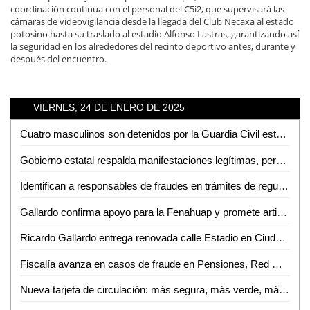
coordinación continua con el personal del C5i2, que supervisará las
cámaras de videovigilancia desde la llegada del Club Necaxa al estado
potosino hasta su traslado al estadio Alfonso Lastras, garantizando así
la seguridad en los alrededores del recinto deportivo antes, durante y
después del encuentro.
VIERNES, 24 DE ENERO DE 2025
Cuatro masculinos son detenidos por la Guardia Civil estatal, tras delitos contra servidores públicos
Gobierno estatal respalda manifestaciones legítimas, pero advierte sobre intentos de desestabilización
Identifican a responsables de fraudes en trámites de regularización de predios en Ciudad Valles
Gallardo confirma apoyo para la Fenahuap y promete artistas como Carin León y los Tigres del Norte
Ricardo Gallardo entrega renovada calle Estadio en Ciudad Valles
Fiscalía avanza en casos de fraude en Pensiones, Red Metro y Seduvop
Nueva tarjeta de circulación: más segura, más verde, más ágil