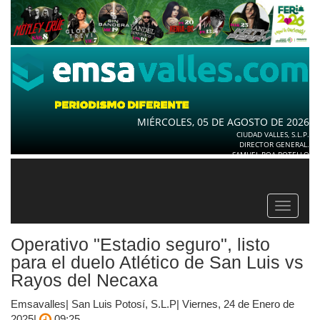
MIÉRCOLES, 05 DE AGOSTO DE 2026
CIUDAD VALLES, S.L.P.
DIRECTOR GENERAL.
SAMUEL ROA BOTELLO
Toggle
navigat
Operativo "Estadio seguro", listo
para el duelo Atlético de San Luis vs
Rayos del Necaxa
Emsavalles| San Luis Potosí, S.L.P| Viernes, 24 de Enero de
2025|
09:25