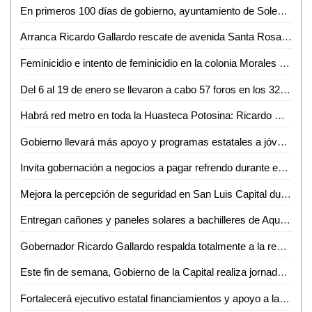
En primeros 100 días de gobierno, ayuntamiento de Soledad impulsa trámites para el desarrollo urbano ordenado
Arranca Ricardo Gallardo rescate de avenida Santa Rosa en Ciudad Valles
Feminicidio e intento de feminicidio en la colonia Morales en la capital potosina
Del 6 al 19 de enero se llevaron a cabo 57 foros en los 32 estados del país
Habrá red metro en toda la Huasteca Potosina: Ricardo Gallardo Cardona
Gobierno llevará más apoyo y programas estatales a jóvenes estudiantes
Invita gobernación a negocios a pagar refrendo durante enero
Mejora la percepción de seguridad en San Luis Capital durante 2024
Entregan cañones y paneles solares a bachilleres de Aquismón y Tampamolón
Gobernador Ricardo Gallardo respalda totalmente a la renovada Guardia Civil municipal de Soledad, con beneficios históricos a sus elementos
Este fin de semana, Gobierno de la Capital realiza jornada intensiva de rehabilitación de avenida Salvador Nava
Fortalecerá ejecutivo estatal financiamientos y apoyo a la población