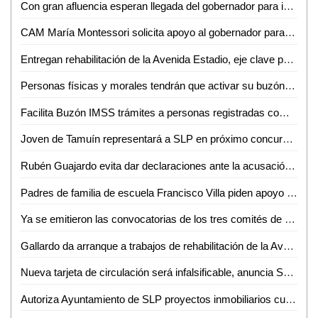
Con gran afluencia esperan llegada del gobernador para inaugurar calle Estadio
CAM María Montessori solicita apoyo al gobernador para rehabilitar aula de usos múltiples
Entregan rehabilitación de la Avenida Estadio, eje clave para Ciudad Valles
Personas físicas y morales tendrán que activar su buzón tributario antes del 31 de diciembre: PRODECON
Facilita Buzón IMSS trámites a personas registradas como patrones
Joven de Tamuín representará a SLP en próximo concurso de ajedrez en Colombia
Rubén Guajardo evita dar declaraciones ante la acusación contra la Guardia Nacional
Padres de familia de escuela Francisco Villa piden apoyo al gobernador ante condiciones precarias
Ya se emitieron las convocatorias de los tres comités de evaluación para que participen interesados en la elección de renovación del Poder Judicial
Gallardo da arranque a trabajos de rehabilitación de la Avenida Santa Rosa en Ciudad Valles
Nueva tarjeta de circulación será infalsificable, anuncia Secretaría de Finanzas
Autoriza Ayuntamiento de SLP proyectos inmobiliarios cuestionados