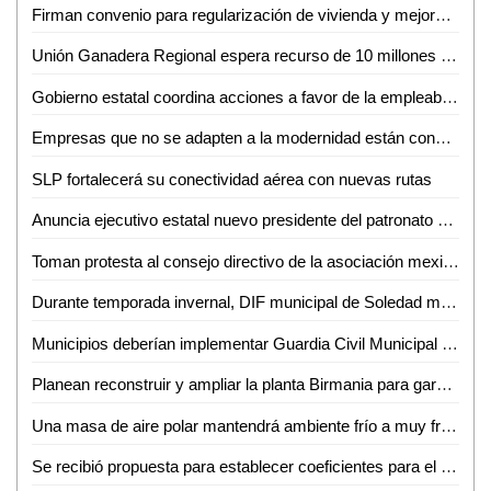
Firman convenio para regularización de vivienda y mejora habitacional en Ciudad Valles
Unión Ganadera Regional espera recurso de 10 millones de pesos para apoyar a productores
Gobierno estatal coordina acciones a favor de la empleabilidad en SLP
Empresas que no se adapten a la modernidad están condenadas a desaparecer: Edgardo Medina
SLP fortalecerá su conectividad aérea con nuevas rutas
Anuncia ejecutivo estatal nuevo presidente del patronato de la Fenapo
Toman protesta al consejo directivo de la asociación mexicana de museos y centros de ciencia y tecnología
Durante temporada invernal, DIF municipal de Soledad mantiene servicios de albergue
Municipios deberían implementar Guardia Civil Municipal para mejorar la seguridad: Diputada Sánchez de Lira
Planean reconstruir y ampliar la planta Birmania para garantizar abasto de agua a los vallenses
Una masa de aire polar mantendrá ambiente frío a muy frío durante la mañana y noche durante el fin de semana en San Luis Potosí
Se recibió propuesta para establecer coeficientes para el pago de participaciones e incentivos a municipios, para el ejercicio fiscal 2025