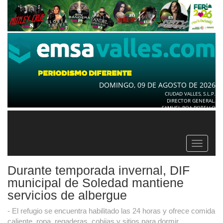
DOMINGO, 09 DE AGOSTO DE 2026
CIUDAD VALLES, S.L.P.
DIRECTOR GENERAL.
SAMUEL ROA BOTELLO
Toggle
navigat
Durante temporada invernal, DIF
municipal de Soledad mantiene
servicios de albergue
- El refugio se encuentra habilitado las 24 horas y ofrece comida
caliente, ropa, regaderas, cobijas y sitios para dormir.