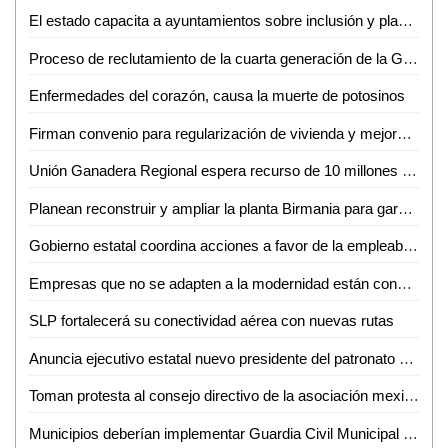
El estado capacita a ayuntamientos sobre inclusión y planes de desarrollo
Proceso de reclutamiento de la cuarta generación de la Guardia Civil estatal genera gran aceptación
Enfermedades del corazón, causa la muerte de potosinos
Firman convenio para regularización de vivienda y mejora habitacional en Ciudad Valles
Unión Ganadera Regional espera recurso de 10 millones de pesos para apoyar a productores
Planean reconstruir y ampliar la planta Birmania para garantizar abasto de agua a los vallenses
Gobierno estatal coordina acciones a favor de la empleabilidad en SLP
Empresas que no se adapten a la modernidad están condenadas a desaparecer: Edgardo Medina
SLP fortalecerá su conectividad aérea con nuevas rutas
Anuncia ejecutivo estatal nuevo presidente del patronato de la Fenapo
Toman protesta al consejo directivo de la asociación mexicana de museos y centros de ciencia y tecnología
Municipios deberían implementar Guardia Civil Municipal para mejorar la seguridad: Diputada Sánchez de Lira