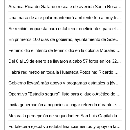
Arranca Ricardo Gallardo rescate de avenida Santa Rosa en Ciudad Valles
Una masa de aire polar mantendrá ambiente frío a muy frío durante la mañana y noche durante el fin de semana en San Luis Potosí
Se recibió propuesta para establecer coeficientes para el pago de participaciones e incentivos a municipios, para el ejercicio fiscal 2025
En primeros 100 días de gobierno, ayuntamiento de Soledad impulsa trámites para el desarrollo urbano ordenado
Feminicidio e intento de feminicidio en la colonia Morales en la capital potosina
Del 6 al 19 de enero se llevaron a cabo 57 foros en los 32 estados del país
Habrá red metro en toda la Huasteca Potosina: Ricardo Gallardo Cardona
Gobierno llevará más apoyo y programas estatales a jóvenes estudiantes
Operativo "Estadio seguro", listo para el duelo Atlético de San Luis vs Rayos del Necaxa
Invita gobernación a negocios a pagar refrendo durante enero
Mejora la percepción de seguridad en San Luis Capital durante 2024
Fortalecerá ejecutivo estatal financiamientos y apoyo a la población