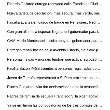
Ricardo Gallardo entrega renovada calle Estadio en Ciudad Valles
Nueva tarjeta de circulación: más segura, más verde, más ágil
Fiscalía avanza en casos de fraude en Pensiones, Red Metro y Seduvop
Con gran afluencia esperan llegada del gobernador para inaugurar calle Estadio
CAM María Montessori solicita apoyo al gobernador para rehabilitar aula de usos múltiples
Entregan rehabilitación de la Avenida Estadio, eje clave para Ciudad Valles
Personas físicas y morales tendrán que activar su buzón tributario antes del 31 de diciembre: PRODECON
Facilita Buzón IMSS trámites a personas registradas como patrones
Joven de Tamuín representará a SLP en próximo concurso de ajedrez en Colombia
Rubén Guajardo evita dar declaraciones ante la acusación contra la Guardia Nacional
Padres de familia de escuela Francisco Villa piden apoyo al gobernador ante condiciones precarias
Ya se emitieron las convocatorias de los tres comités de evaluación para que participen interesados en la elección de renovación del Poder Judicial