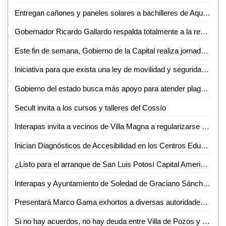
Entregan cañones y paneles solares a bachilleres de Aquismón y Tampamolón
Gobernador Ricardo Gallardo respalda totalmente a la renovada Guardia Civil municipal de Soledad, con beneficios históricos a sus elementos
Este fin de semana, Gobierno de la Capital realiza jornada intensiva de rehabilitación de avenida Salvador Nava
Iniciativa para que exista una ley de movilidad y seguridad vial ayudará a resolver diversos problemas viales que muchas veces generan tragedias
Gobierno del estado busca más apoyo para atender plagas del campo
Secult invita a los cursos y talleres del Cossío
Interapas invita a vecinos de Villa Magna a regularizarse en sus contratos de servicios de agua
Inician Diagnósticos de Accesibilidad en los Centros Educativos del DIF Municipal de San Luis Potosí
¿Listo para el arranque de San Luis Potosí Capital Americana de la Cultura 2025?
Interapas y Ayuntamiento de Soledad de Graciano Sánchez llevan a cabo reunión de trabajo, para atender temas de abasto de agua
Presentará Marco Gama exhortos a diversas autoridades para atender inquietudes surgidas de reuniones con representantes del motociclismo organizado
Si no hay acuerdos, no hay deuda entre Villa de Pozos y San Luis Potosí: Diputada Dulcelina Sánchez