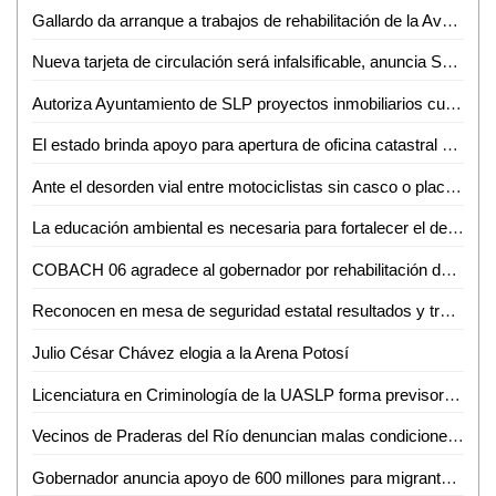
Gallardo da arranque a trabajos de rehabilitación de la Avenida Santa Rosa en Ciudad Valles
Nueva tarjeta de circulación será infalsificable, anuncia Secretaría de Finanzas
Autoriza Ayuntamiento de SLP proyectos inmobiliarios cuestionados
El estado brinda apoyo para apertura de oficina catastral en Rayón
Ante el desorden vial entre motociclistas sin casco o placas, se impulsa Ley de Seguridad y Movilidad Vial para San Luis Potosí
La educación ambiental es necesaria para fortalecer el desarrollo sostenible: experta de la UASLP
COBACH 06 agradece al gobernador por rehabilitación de vialidades clave para sus alumnos
Reconocen en mesa de seguridad estatal resultados y transición de la Guardia Civil municipal en Soledad
Julio César Chávez elogia a la Arena Potosí
Licenciatura en Criminología de la UASLP forma previsores de violencia y estrategas de convivencia pacífica
Vecinos de Praderas del Río denuncian malas condiciones en viviendas y calles del sector
Gobernador anuncia apoyo de 600 millones para migrantes deportados a través de SIFIDE