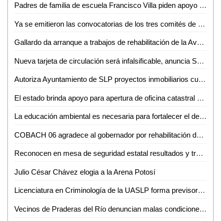
Padres de familia de escuela Francisco Villa piden apoyo al gobernador ante condiciones precarias
Ya se emitieron las convocatorias de los tres comités de evaluación para que participen interesados en la elección de renovación del Poder Judicial
Gallardo da arranque a trabajos de rehabilitación de la Avenida Santa Rosa en Ciudad Valles
Nueva tarjeta de circulación será infalsificable, anuncia Secretaría de Finanzas
Autoriza Ayuntamiento de SLP proyectos inmobiliarios cuestionados
El estado brinda apoyo para apertura de oficina catastral en Rayón
La educación ambiental es necesaria para fortalecer el desarrollo sostenible: experta de la UASLP
COBACH 06 agradece al gobernador por rehabilitación de vialidades clave para sus alumnos
Reconocen en mesa de seguridad estatal resultados y transición de la Guardia Civil municipal en Soledad
Julio César Chávez elogia a la Arena Potosí
Licenciatura en Criminología de la UASLP forma previsores de violencia y estrategas de convivencia pacífica
Vecinos de Praderas del Río denuncian malas condiciones en viviendas y calles del sector