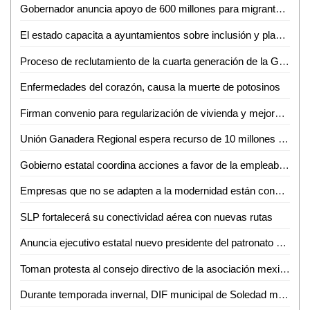
Gobernador anuncia apoyo de 600 millones para migrantes deportados a través de SIFIDE
El estado capacita a ayuntamientos sobre inclusión y planes de desarrollo
Proceso de reclutamiento de la cuarta generación de la Guardia Civil estatal genera gran aceptación
Enfermedades del corazón, causa la muerte de potosinos
Firman convenio para regularización de vivienda y mejora habitacional en Ciudad Valles
Unión Ganadera Regional espera recurso de 10 millones de pesos para apoyar a productores
Gobierno estatal coordina acciones a favor de la empleabilidad en SLP
Empresas que no se adapten a la modernidad están condenadas a desaparecer: Edgardo Medina
SLP fortalecerá su conectividad aérea con nuevas rutas
Anuncia ejecutivo estatal nuevo presidente del patronato de la Fenapo
Toman protesta al consejo directivo de la asociación mexicana de museos y centros de ciencia y tecnología
Durante temporada invernal, DIF municipal de Soledad mantiene servicios de albergue