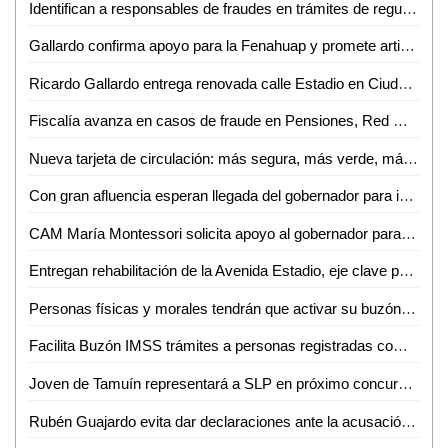
Identifican a responsables de fraudes en trámites de regularización de predios en Ciudad Valles
Gallardo confirma apoyo para la Fenahuap y promete artistas como Carin León y los Tigres del Norte
Ricardo Gallardo entrega renovada calle Estadio en Ciudad Valles
Fiscalía avanza en casos de fraude en Pensiones, Red Metro y Seduvop
Nueva tarjeta de circulación: más segura, más verde, más ágil
Con gran afluencia esperan llegada del gobernador para inaugurar calle Estadio
CAM María Montessori solicita apoyo al gobernador para rehabilitar aula de usos múltiples
Entregan rehabilitación de la Avenida Estadio, eje clave para Ciudad Valles
Personas físicas y morales tendrán que activar su buzón tributario antes del 31 de diciembre: PRODECON
Facilita Buzón IMSS trámites a personas registradas como patrones
Joven de Tamuín representará a SLP en próximo concurso de ajedrez en Colombia
Rubén Guajardo evita dar declaraciones ante la acusación contra la Guardia Nacional