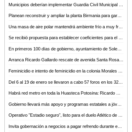
Municipios deberían implementar Guardia Civil Municipal para mejorar la seguridad: Diputada Sánchez de Lira
Planean reconstruir y ampliar la planta Birmania para garantizar abasto de agua a los vallenses
Una masa de aire polar mantendrá ambiente frío a muy frío durante la mañana y noche durante el fin de semana en San Luis Potosí
Se recibió propuesta para establecer coeficientes para el pago de participaciones e incentivos a municipios, para el ejercicio fiscal 2025
En primeros 100 días de gobierno, ayuntamiento de Soledad impulsa trámites para el desarrollo urbano ordenado
Arranca Ricardo Gallardo rescate de avenida Santa Rosa en Ciudad Valles
Feminicidio e intento de feminicidio en la colonia Morales en la capital potosina
Del 6 al 19 de enero se llevaron a cabo 57 foros en los 32 estados del país
Habrá red metro en toda la Huasteca Potosina: Ricardo Gallardo Cardona
Gobierno llevará más apoyo y programas estatales a jóvenes estudiantes
Operativo "Estadio seguro", listo para el duelo Atlético de San Luis vs Rayos del Necaxa
Invita gobernación a negocios a pagar refrendo durante enero