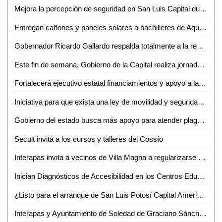
Mejora la percepción de seguridad en San Luis Capital durante 2024
Entregan cañones y paneles solares a bachilleres de Aquismón y Tampamolón
Gobernador Ricardo Gallardo respalda totalmente a la renovada Guardia Civil municipal de Soledad, con beneficios históricos a sus elementos
Este fin de semana, Gobierno de la Capital realiza jornada intensiva de rehabilitación de avenida Salvador Nava
Fortalecerá ejecutivo estatal financiamientos y apoyo a la población
Iniciativa para que exista una ley de movilidad y seguridad vial ayudará a resolver diversos problemas viales que muchas veces generan tragedias
Gobierno del estado busca más apoyo para atender plagas del campo
Secult invita a los cursos y talleres del Cossío
Interapas invita a vecinos de Villa Magna a regularizarse en sus contratos de servicios de agua
Inician Diagnósticos de Accesibilidad en los Centros Educativos del DIF Municipal de San Luis Potosí
¿Listo para el arranque de San Luis Potosí Capital Americana de la Cultura 2025?
Interapas y Ayuntamiento de Soledad de Graciano Sánchez llevan a cabo reunión de trabajo, para atender temas de abasto de agua