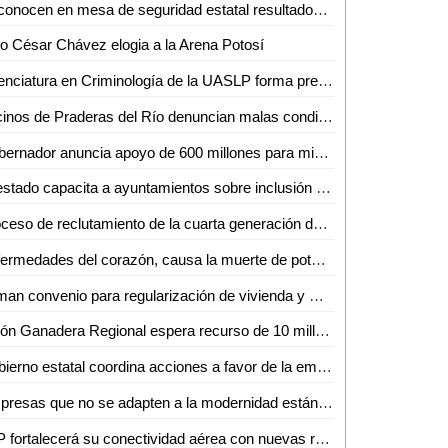
Reconocen en mesa de seguridad estatal resultados y transición de la Guardia Civil municipal en Soledad
io César Chávez elogia a la Arena Potosí
Licenciatura en Criminología de la UASLP forma previsores de violencia y estrategas de convivencia pacífica
Vecinos de Praderas del Río denuncian malas condiciones en viviendas y calles del sector
Gobernador anuncia apoyo de 600 millones para migrantes deportados a través de SIFIDE
El estado capacita a ayuntamientos sobre inclusión y planes de desarrollo
Proceso de reclutamiento de la cuarta generación de la Guardia Civil estatal genera gran aceptación
Enfermedades del corazón, causa la muerte de potosinos
Firman convenio para regularización de vivienda y mejora habitacional en Ciudad Valles
Unión Ganadera Regional espera recurso de 10 millones de pesos para apoyar a productores
Gobierno estatal coordina acciones a favor de la empleabilidad en SLP
Empresas que no se adapten a la modernidad están condenadas a desaparecer: Edgardo Medina
SLP fortalecerá su conectividad aérea con nuevas rutas