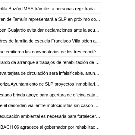
Facilita Buzón IMSS trámites a personas registradas como patrones
Joven de Tamuín representará a SLP en próximo concurso de ajedrez en Colombia
Rubén Guajardo evita dar declaraciones ante la acusación contra la Guardia Nacional
Padres de familia de escuela Francisco Villa piden apoyo al gobernador ante condiciones precarias
Ya se emitieron las convocatorias de los tres comités de evaluación para que participen interesados en la elección de renovación del Poder Judicial
Gallardo da arranque a trabajos de rehabilitación de la Avenida Santa Rosa en Ciudad Valles
Nueva tarjeta de circulación será infalsificable, anuncia Secretaría de Finanzas
Autoriza Ayuntamiento de SLP proyectos inmobiliarios cuestionados
El estado brinda apoyo para apertura de oficina catastral en Rayón
Ante el desorden vial entre motociclistas sin casco o placas, se impulsa Ley de Seguridad y Movilidad Vial para San Luis Potosí
La educación ambiental es necesaria para fortalecer el desarrollo sostenible: experta de la UASLP
COBACH 06 agradece al gobernador por rehabilitación de vialidades clave para sus alumnos