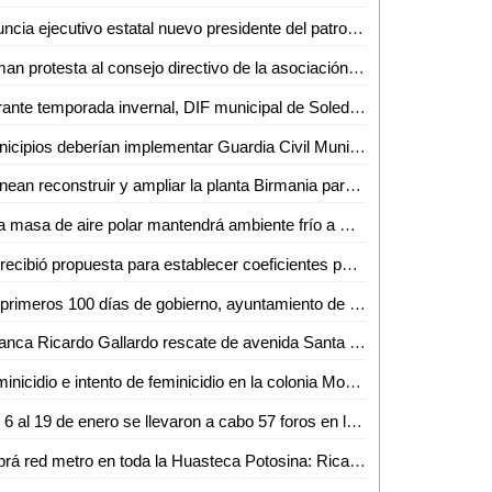
Anuncia ejecutivo estatal nuevo presidente del patronato de la Fenapo
Toman protesta al consejo directivo de la asociación mexicana de museos y centros de ciencia y tecnología
Durante temporada invernal, DIF municipal de Soledad mantiene servicios de albergue
Municipios deberían implementar Guardia Civil Municipal para mejorar la seguridad: Diputada Sánchez de Lira
Planean reconstruir y ampliar la planta Birmania para garantizar abasto de agua a los vallenses
Una masa de aire polar mantendrá ambiente frío a muy frío durante la mañana y noche durante el fin de semana en San Luis Potosí
Se recibió propuesta para establecer coeficientes para el pago de participaciones e incentivos a municipios, para el ejercicio fiscal 2025
En primeros 100 días de gobierno, ayuntamiento de Soledad impulsa trámites para el desarrollo urbano ordenado
Arranca Ricardo Gallardo rescate de avenida Santa Rosa en Ciudad Valles
Feminicidio e intento de feminicidio en la colonia Morales en la capital potosina
Del 6 al 19 de enero se llevaron a cabo 57 foros en los 32 estados del país
Habrá red metro en toda la Huasteca Potosina: Ricardo Gallardo Cardona