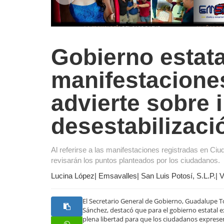
Gobierno estata
manifestaciones
advierte sobre 
desestabilizaci
Al referirse a las manifestaciones registradas en Ciu
revisarán los puntos planteados por los ciudadanos.
Lucina López| Emsavalles| San Luis Potosí, S.L.P.| 
El Secretario General de Gobierno, Guadalupe T
Sánchez, destacó que para el gobierno estatal e
plena libertad para que los ciudadanos exprese