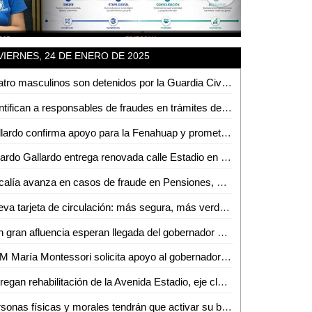
VIERNES, 24 DE ENERO DE 2025
Cuatro masculinos son detenidos por la Guardia Civil estatal, tras delitos contra servidores públicos
Identifican a responsables de fraudes en trámites de regularización de predios en Ciudad Valles
Gallardo confirma apoyo para la Fenahuap y promete artistas como Carin León y los Tigres del Norte
Ricardo Gallardo entrega renovada calle Estadio en Ciudad Valles
Fiscalía avanza en casos de fraude en Pensiones, Red Metro y Seduvop
Nueva tarjeta de circulación: más segura, más verde, más ágil
Con gran afluencia esperan llegada del gobernador para inaugurar calle Estadio
CAM María Montessori solicita apoyo al gobernador para rehabilitar aula de usos múltiples
Entregan rehabilitación de la Avenida Estadio, eje clave para Ciudad Valles
Personas físicas y morales tendrán que activar su buzón tributario antes del 31 de diciembre: PRODECON