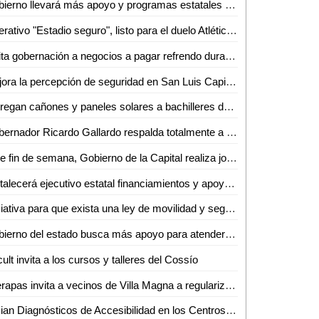
Gobierno llevará más apoyo y programas estatales a jóvenes estudiantes
Operativo "Estadio seguro", listo para el duelo Atlético de San Luis vs Rayos del Necaxa
Invita gobernación a negocios a pagar refrendo durante enero
Mejora la percepción de seguridad en San Luis Capital durante 2024
Entregan cañones y paneles solares a bachilleres de Aquismón y Tampamolón
Gobernador Ricardo Gallardo respalda totalmente a la renovada Guardia Civil municipal de Soledad, con beneficios históricos a sus elementos
Este fin de semana, Gobierno de la Capital realiza jornada intensiva de rehabilitación de avenida Salvador Nava
Fortalecerá ejecutivo estatal financiamientos y apoyo a la población
Iniciativa para que exista una ley de movilidad y seguridad vial ayudará a resolver diversos problemas viales que muchas veces generan tragedias
Gobierno del estado busca más apoyo para atender plagas del campo
ult invita a los cursos y talleres del Cossío
Interapas invita a vecinos de Villa Magna a regularizarse en sus contratos de servicios de agua
Inician Diagnósticos de Accesibilidad en los Centros Educativos del DIF Municipal de San Luis Potosí