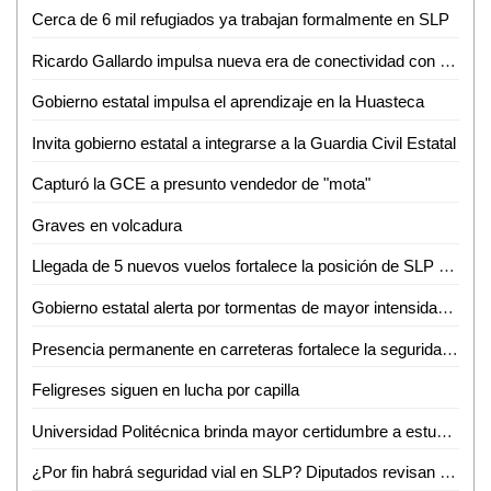
Cerca de 6 mil refugiados ya trabajan formalmente en SLP
Ricardo Gallardo impulsa nueva era de conectividad con ampliación de rutas de Volaris
Gobierno estatal impulsa el aprendizaje en la Huasteca
Invita gobierno estatal a integrarse a la Guardia Civil Estatal
Capturó la GCE a presunto vendedor de "mota"
Graves en volcadura
Llegada de 5 nuevos vuelos fortalece la posición de SLP como destino turístico y de negocios
Gobierno estatal alerta por tormentas de mayor intensidad durante la noche
Presencia permanente en carreteras fortalece la seguridad de las familias potosinas
Feligreses siguen en lucha por capilla
Universidad Politécnica brinda mayor certidumbre a estudiantes
¿Por fin habrá seguridad vial en SLP? Diputados revisan a marchas forzadas "Ley Santi"