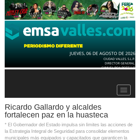
JUEVES, 06 DE AGOSTO DE 2026
CIUDAD VALLES, S.L.P.
DIRECTOR GENERAL.
SAMUEL ROA BOTELLO
Toggle
navigat
Ricardo Gallardo y alcaldes
fortalecen paz en la huasteca
* El Gobernador del Estado impulsa sin límites las acciones de
la Estrategia Integral de Seguridad para consolidar elementos
municipales más equipados y capacitados que garanticen la