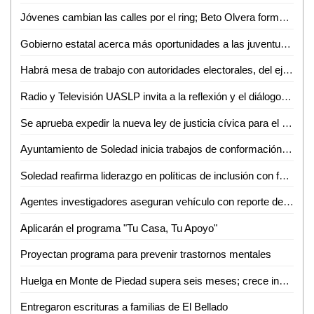
Jóvenes cambian las calles por el ring; Beto Olvera forma nueva generación de atletas en Valles
Gobierno estatal acerca más oportunidades a las juventudes de la región media
Habrá mesa de trabajo con autoridades electorales, del ejecutivo e instancias diversas sobre la reforma electoral en curso: Dip. Héctor Serrano Cortés
Radio y Televisión UASLP invita a la reflexión y el diálogo sobre la diversidad con la 6ª Jornada Radiofónica "Mes del Orgullo"
Se aprueba expedir la nueva ley de justicia cívica para el estado y municipios de San Luis Potosí
Ayuntamiento de Soledad inicia trabajos de conformación de segundo informe de gobierno
Soledad reafirma liderazgo en políticas de inclusión con feria nacional del empleo 2026
Agentes investigadores aseguran vehículo con reporte de robo en Tamazunchale
Aplicarán el programa "Tu Casa, Tu Apoyo"
Proyectan programa para prevenir trastornos mentales
Huelga en Monte de Piedad supera seis meses; crece incertidumbre por prendas empeñadas
Entregaron escrituras a familias de El Bellado