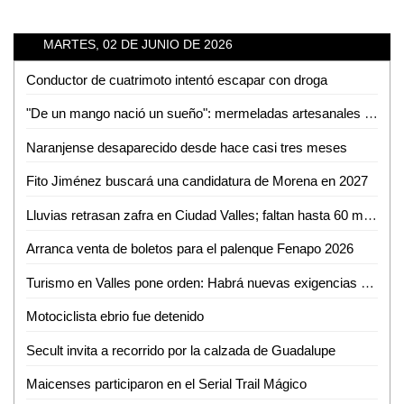
MARTES, 02 DE JUNIO DE 2026
Conductor de cuatrimoto intentó escapar con droga
"De un mango nació un sueño": mermeladas artesanales de Cerritos ya llegan hasta EUA
Naranjense desaparecido desde hace casi tres meses
Fito Jiménez buscará una candidatura de Morena en 2027
Lluvias retrasan zafra en Ciudad Valles; faltan hasta 60 mil toneladas por cosechar
Arranca venta de boletos para el palenque Fenapo 2026
Turismo en Valles pone orden: Habrá nuevas exigencias para Airbnb, guías y parajes
Motociclista ebrio fue detenido
Secult invita a recorrido por la calzada de Guadalupe
Maicenses participaron en el Serial Trail Mágico