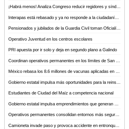
¡Habrá menos! Analiza Congreso reducir regidores y síndicos; reforma entraría en vigor hasta 2030
Interapas está rebasado y ya no responde a la ciudadanía: Luis Fernando Gámez
Pensionados y jubilados de la Guardia Civil toman Oficialía Mayor por incumplimiento de aumento salarial
Operativo Juventud en los centros escolares
PRI apuesta por ir solo y deja en segundo plano a Galindo
Coordinan operativos permanentes en los límites de San Luis Potosí y Zacatecas
México rebasa los 8.6 millones de vacunas aplicadas en poco más de un mes
Gobierno estatal impulsa más oportunidades para la reinserción social de mujeres
Estudiantes de Ciudad del Maíz a competencia nacional
Gobierno estatal impulsa emprendimientos que generan más empleo
Operativos permanentes consolidan entornos más seguros en todo el estado
Camioneta invade paso y provoca accidente en entronque carretero