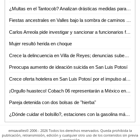
¿Multas en el Tantocob? Analizan drásticas medidas para cuidar áreas verdes
Fiestas ancestrales en Valles bajo la sombra de caminos destrozados
Carlos Arreola pide investigar y sancionar a funcionarios federales que incumplan con su labor
Mujer resultó herida en choque
Crece la delincuencia en Villa de Reyes; denuncias suben 33% en un año
Preocupa aumento de ideación suicida en San Luis Potosí
Crece oferta hotelera en San Luis Potosí por el impulso al turismo de Ricardo Gallardo
¡Orgullo huasteco! Cobach 06 representarán a México en Brasil
Pareja detenida con dos bolsas de "hierba"
¿Dónde cuidar el bolsillo?, estaciones con la gasolina más barata en SLP capital
emsavalles© 2006 - 2026 Todos los derechos reservados. Queda prohibida la
publicación, retransmisión, edición y cualquier otro uso de los contenidos sin previa
autorización.