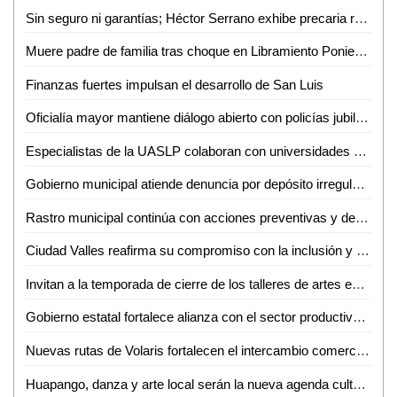
Sin seguro ni garantías; Héctor Serrano exhibe precaria realidad de prensa potosina
Muere padre de familia tras choque en Libramiento Poniente; su hijo continúa grave
Finanzas fuertes impulsan el desarrollo de San Luis
Oficialía mayor mantiene diálogo abierto con policías jubilados y pensionados
Especialistas de la UASLP colaboran con universidades de Estados Unidos en investigación sobre chikungunya
Gobierno municipal atiende denuncia por depósito irregular de basura en Villas del Real de Santiago
Rastro municipal continúa con acciones preventivas y de concientización contra el gusano barrenador del ganado
Ciudad Valles reafirma su compromiso con la inclusión y el respeto a la diversidad
Invitan a la temporada de cierre de los talleres de artes escénicas, danza y teatro en el CeartSLP
Gobierno estatal fortalece alianza con el sector productivo para impulsar crecimiento económico
Nuevas rutas de Volaris fortalecen el intercambio comercial y turístico de San Luis Potosí
Huapango, danza y arte local serán la nueva agenda cultural en Ciudad Valles