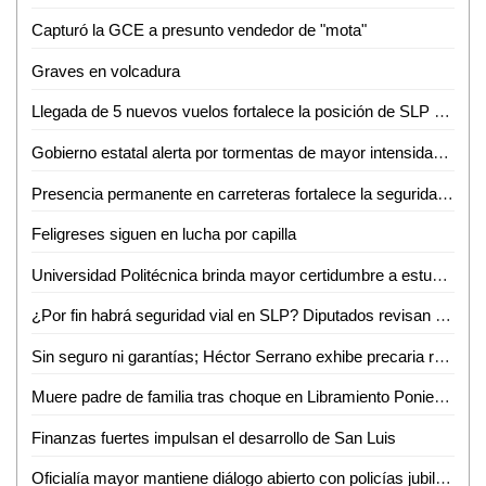
Capturó la GCE a presunto vendedor de "mota"
Graves en volcadura
Llegada de 5 nuevos vuelos fortalece la posición de SLP como destino turístico y de negocios
Gobierno estatal alerta por tormentas de mayor intensidad durante la noche
Presencia permanente en carreteras fortalece la seguridad de las familias potosinas
Feligreses siguen en lucha por capilla
Universidad Politécnica brinda mayor certidumbre a estudiantes
¿Por fin habrá seguridad vial en SLP? Diputados revisan a marchas forzadas "Ley Santi"
Sin seguro ni garantías; Héctor Serrano exhibe precaria realidad de prensa potosina
Muere padre de familia tras choque en Libramiento Poniente; su hijo continúa grave
Finanzas fuertes impulsan el desarrollo de San Luis
Oficialía mayor mantiene diálogo abierto con policías jubilados y pensionados