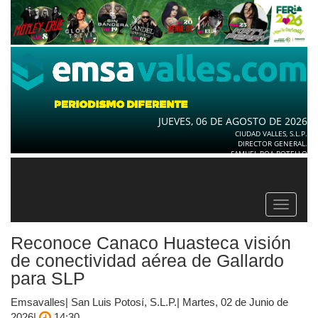
JUEVES, 06 DE AGOSTO DE 2026
CIUDAD VALLES, S.L.P.
DIRECTOR GENERAL.
SAMUEL ROA BOTELLO
Toggle
navigat
Reconoce Canaco Huasteca visión
de conectividad aérea de Gallardo
para SLP
Emsavalles| San Luis Potosí, S.L.P.| Martes, 02 de Junio de
2026|
14:30