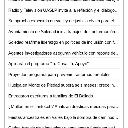
Radio y Televisión UASLP invita a la reflexión y el diálogo sobre la diversidad con la 6ª Jornada Radiofónica "Mes del Orgullo"
Se aprueba expedir la nueva ley de justicia cívica para el estado y municipios de San Luis Potosí
Ayuntamiento de Soledad inicia trabajos de conformación de segundo informe de gobierno
Soledad reafirma liderazgo en políticas de inclusión con feria nacional del empleo 2026
Agentes investigadores aseguran vehículo con reporte de robo en Tamazunchale
Aplicarán el programa "Tu Casa, Tu Apoyo"
Proyectan programa para prevenir trastornos mentales
Huelga en Monte de Piedad supera seis meses; crece incertidumbre por prendas empeñadas
Entregaron escrituras a familias de El Bellado
¿Multas en el Tantocob? Analizan drásticas medidas para cuidar áreas verdes
Fiestas ancestrales en Valles bajo la sombra de caminos destrozados
Carlos Arreola pide investigar y sancionar a funcionarios federales que incumplan con su labor