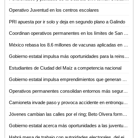
Operativo Juventud en los centros escolares
PRI apuesta por ir solo y deja en segundo plano a Galindo
Coordinan operativos permanentes en los límites de San Luis Potosí y Zacatecas
México rebasa los 8.6 millones de vacunas aplicadas en poco más de un mes
Gobierno estatal impulsa más oportunidades para la reinserción social de mujeres
Estudiantes de Ciudad del Maíz a competencia nacional
Gobierno estatal impulsa emprendimientos que generan más empleo
Operativos permanentes consolidan entornos más seguros en todo el estado
Camioneta invade paso y provoca accidente en entronque carretero
Jóvenes cambian las calles por el ring; Beto Olvera forma nueva generación de atletas en Valles
Gobierno estatal acerca más oportunidades a las juventudes de la región media
Habrá mesa de trabajo con autoridades electorales, del ejecutivo e instancias diversas sobre la reforma electoral en curso: Dip. Héctor Serrano Cortés