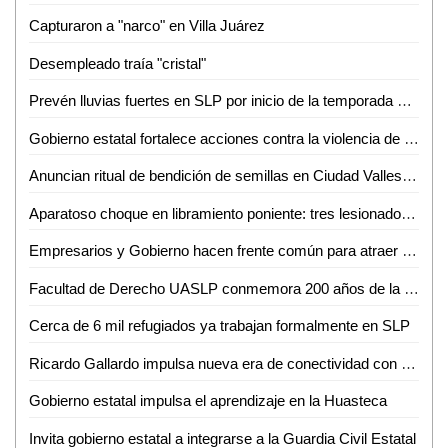
Capturaron a "narco" en Villa Juárez
Desempleado traía "cristal"
Prevén lluvias fuertes en SLP por inicio de la temporada de huracanes
Gobierno estatal fortalece acciones contra la violencia de género
Anuncian ritual de bendición de semillas en Ciudad Valles para el 24 de junio
Aparatoso choque en libramiento poniente: tres lesionados, dos de ellos graves
Empresarios y Gobierno hacen frente común para atraer nuevas empresas a SLP
Facultad de Derecho UASLP conmemora 200 años de la primera Cátedra Prima de Leyes
Cerca de 6 mil refugiados ya trabajan formalmente en SLP
Ricardo Gallardo impulsa nueva era de conectividad con ampliación de rutas de Volaris
Gobierno estatal impulsa el aprendizaje en la Huasteca
Invita gobierno estatal a integrarse a la Guardia Civil Estatal