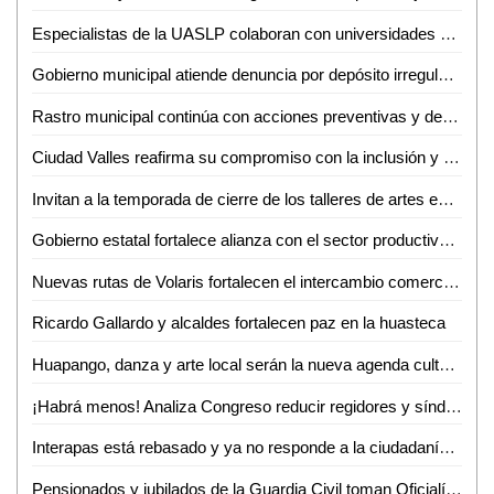
Especialistas de la UASLP colaboran con universidades de Estados Unidos en investigación sobre chikungunya
Gobierno municipal atiende denuncia por depósito irregular de basura en Villas del Real de Santiago
Rastro municipal continúa con acciones preventivas y de concientización contra el gusano barrenador del ganado
Ciudad Valles reafirma su compromiso con la inclusión y el respeto a la diversidad
Invitan a la temporada de cierre de los talleres de artes escénicas, danza y teatro en el CeartSLP
Gobierno estatal fortalece alianza con el sector productivo para impulsar crecimiento económico
Nuevas rutas de Volaris fortalecen el intercambio comercial y turístico de San Luis Potosí
Ricardo Gallardo y alcaldes fortalecen paz en la huasteca
Huapango, danza y arte local serán la nueva agenda cultural en Ciudad Valles
¡Habrá menos! Analiza Congreso reducir regidores y síndicos; reforma entraría en vigor hasta 2030
Interapas está rebasado y ya no responde a la ciudadanía: Luis Fernando Gámez
Pensionados y jubilados de la Guardia Civil toman Oficialía Mayor por incumplimiento de aumento salarial