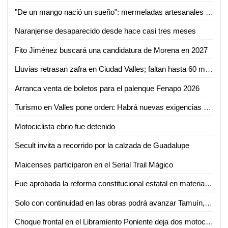
"De un mango nació un sueño": mermeladas artesanales de Cerritos ya llegan hasta EUA
Naranjense desaparecido desde hace casi tres meses
Fito Jiménez buscará una candidatura de Morena en 2027
Lluvias retrasan zafra en Ciudad Valles; faltan hasta 60 mil toneladas por cosechar
Arranca venta de boletos para el palenque Fenapo 2026
Turismo en Valles pone orden: Habrá nuevas exigencias para Airbnb, guías y parajes
Motociclista ebrio fue detenido
Secult invita a recorrido por la calzada de Guadalupe
Maicenses participaron en el Serial Trail Mágico
Fue aprobada la reforma constitucional estatal en materia electoral
Solo con continuidad en las obras podrá avanzar Tamuín, afirma exalcalde
Choque frontal en el Libramiento Poniente deja dos motociclistas inconscientes