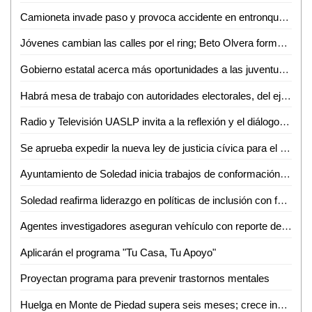
Camioneta invade paso y provoca accidente en entronque carretero
Jóvenes cambian las calles por el ring; Beto Olvera forma nueva generación de atletas en Valles
Gobierno estatal acerca más oportunidades a las juventudes de la región media
Habrá mesa de trabajo con autoridades electorales, del ejecutivo e instancias diversas sobre la reforma electoral en curso: Dip. Héctor Serrano Cortés
Radio y Televisión UASLP invita a la reflexión y el diálogo sobre la diversidad con la 6ª Jornada Radiofónica "Mes del Orgullo"
Se aprueba expedir la nueva ley de justicia cívica para el estado y municipios de San Luis Potosí
Ayuntamiento de Soledad inicia trabajos de conformación de segundo informe de gobierno
Soledad reafirma liderazgo en políticas de inclusión con feria nacional del empleo 2026
Agentes investigadores aseguran vehículo con reporte de robo en Tamazunchale
Aplicarán el programa "Tu Casa, Tu Apoyo"
Proyectan programa para prevenir trastornos mentales
Huelga en Monte de Piedad supera seis meses; crece incertidumbre por prendas empeñadas