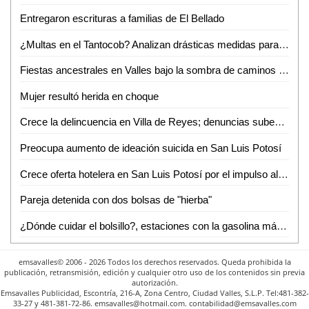
Entregaron escrituras a familias de El Bellado
¿Multas en el Tantocob? Analizan drásticas medidas para cuidar áreas verdes
Fiestas ancestrales en Valles bajo la sombra de caminos destrozados
Mujer resultó herida en choque
Crece la delincuencia en Villa de Reyes; denuncias suben 33% en un año
Preocupa aumento de ideación suicida en San Luis Potosí
Crece oferta hotelera en San Luis Potosí por el impulso al turismo de Ricardo Gallardo
Pareja detenida con dos bolsas de "hierba"
¿Dónde cuidar el bolsillo?, estaciones con la gasolina más barata en SLP capital
emsavalles© 2006 - 2026 Todos los derechos reservados. Queda prohibida la
publicación, retransmisión, edición y cualquier otro uso de los contenidos sin previa
autorización.
Emsavalles Publicidad, Escontría, 216-A, Zona Centro, Ciudad Valles, S.L.P. Tel:481-382-
33-27 y 481-381-72-86. emsavalles@hotmail.com. contabilidad@emsavalles.com