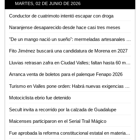
MARTES, 02 DE JUNIO DE 2026
Conductor de cuatrimoto intentó escapar con droga
Naranjense desaparecido desde hace casi tres meses
"De un mango nació un sueño": mermeladas artesanales de Cerritos ya llegan hasta EUA
Fito Jiménez buscará una candidatura de Morena en 2027
Lluvias retrasan zafra en Ciudad Valles; faltan hasta 60 mil toneladas por cosechar
Arranca venta de boletos para el palenque Fenapo 2026
Turismo en Valles pone orden: Habrá nuevas exigencias para Airbnb, guías y parajes
Motociclista ebrio fue detenido
Secult invita a recorrido por la calzada de Guadalupe
Maicenses participaron en el Serial Trail Mágico
Fue aprobada la reforma constitucional estatal en materia electoral