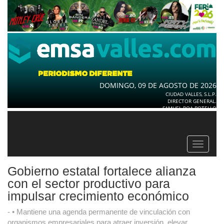
DOMINGO, 09 DE AGOSTO DE 2026
CIUDAD VALLES, S.L.P.
DIRECTOR GENERAL.
SAMUEL ROA BOTELLO
Toggle
navigat
Gobierno estatal fortalece alianza
con el sector productivo para
impulsar crecimiento económico
- • Mantiene una agenda permanente de vinculación con
organismos empresariales para atraer inversión, elevar