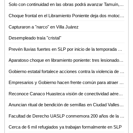
Solo con continuidad en las obras podrá avanzar Tamuín, afirma exalcalde
Choque frontal en el Libramiento Poniente deja dos motociclistas inconscientes
Capturaron a "narco" en Villa Juárez
Desempleado traía "cristal"
Prevén lluvias fuertes en SLP por inicio de la temporada de huracanes
Aparatoso choque en libramiento poniente: tres lesionados, dos de ellos graves
Gobierno estatal fortalece acciones contra la violencia de género
Empresarios y Gobierno hacen frente común para atraer nuevas empresas a SLP
Reconoce Canaco Huasteca visión de conectividad aérea de Gallardo para SLP
Anuncian ritual de bendición de semillas en Ciudad Valles para el 24 de junio
Facultad de Derecho UASLP conmemora 200 años de la primera Cátedra Prima de Leyes
Cerca de 6 mil refugiados ya trabajan formalmente en SLP