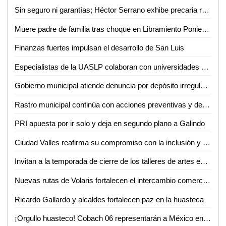
Sin seguro ni garantías; Héctor Serrano exhibe precaria realidad de prensa potosina
Muere padre de familia tras choque en Libramiento Poniente; su hijo continúa grave
Finanzas fuertes impulsan el desarrollo de San Luis
Especialistas de la UASLP colaboran con universidades de Estados Unidos en investigación sobre chikungunya
Gobierno municipal atiende denuncia por depósito irregular de basura en Villas del Real de Santiago
Rastro municipal continúa con acciones preventivas y de concientización contra el gusano barrenador del ganado
PRI apuesta por ir solo y deja en segundo plano a Galindo
Ciudad Valles reafirma su compromiso con la inclusión y el respeto a la diversidad
Invitan a la temporada de cierre de los talleres de artes escénicas, danza y teatro en el CeartSLP
Nuevas rutas de Volaris fortalecen el intercambio comercial y turístico de San Luis Potosí
Ricardo Gallardo y alcaldes fortalecen paz en la huasteca
¡Orgullo huasteco! Cobach 06 representarán a México en Brasil