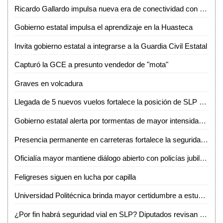
Ricardo Gallardo impulsa nueva era de conectividad con ampliación de rutas de Volaris
Gobierno estatal impulsa el aprendizaje en la Huasteca
Invita gobierno estatal a integrarse a la Guardia Civil Estatal
Capturó la GCE a presunto vendedor de "mota"
Graves en volcadura
Llegada de 5 nuevos vuelos fortalece la posición de SLP como destino turístico y de negocios
Gobierno estatal alerta por tormentas de mayor intensidad durante la noche
Presencia permanente en carreteras fortalece la seguridad de las familias potosinas
Oficialía mayor mantiene diálogo abierto con policías jubilados y pensionados
Feligreses siguen en lucha por capilla
Universidad Politécnica brinda mayor certidumbre a estudiantes
¿Por fin habrá seguridad vial en SLP? Diputados revisan a marchas forzadas "Ley Santi"