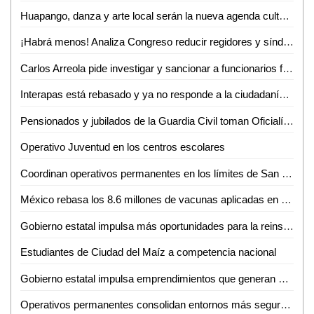
Huapango, danza y arte local serán la nueva agenda cultural en Ciudad Valles
¡Habrá menos! Analiza Congreso reducir regidores y síndicos; reforma entraría en vigor hasta 2030
Carlos Arreola pide investigar y sancionar a funcionarios federales que incumplan con su labor
Interapas está rebasado y ya no responde a la ciudadanía: Luis Fernando Gámez
Pensionados y jubilados de la Guardia Civil toman Oficialía Mayor por incumplimiento de aumento salarial
Operativo Juventud en los centros escolares
Coordinan operativos permanentes en los límites de San Luis Potosí y Zacatecas
México rebasa los 8.6 millones de vacunas aplicadas en poco más de un mes
Gobierno estatal impulsa más oportunidades para la reinserción social de mujeres
Estudiantes de Ciudad del Maíz a competencia nacional
Gobierno estatal impulsa emprendimientos que generan más empleo
Operativos permanentes consolidan entornos más seguros en todo el estado