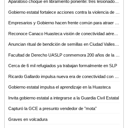
Aparatoso choque en libramiento poniente: tres lesionados, dos de ellos graves
Gobierno estatal fortalece acciones contra la violencia de género
Empresarios y Gobierno hacen frente común para atraer nuevas empresas a SLP
Reconoce Canaco Huasteca visión de conectividad aérea de Gallardo para SLP
Anuncian ritual de bendición de semillas en Ciudad Valles para el 24 de junio
Facultad de Derecho UASLP conmemora 200 años de la primera Cátedra Prima de Leyes
Cerca de 6 mil refugiados ya trabajan formalmente en SLP
Ricardo Gallardo impulsa nueva era de conectividad con ampliación de rutas de Volaris
Gobierno estatal impulsa el aprendizaje en la Huasteca
Invita gobierno estatal a integrarse a la Guardia Civil Estatal
Capturó la GCE a presunto vendedor de "mota"
Graves en volcadura