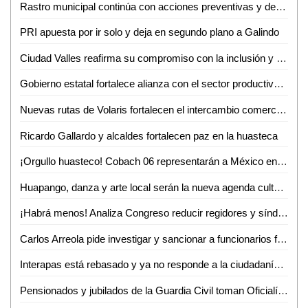
Rastro municipal continúa con acciones preventivas y de concientización contra el gusano barrenador del ganado
PRI apuesta por ir solo y deja en segundo plano a Galindo
Ciudad Valles reafirma su compromiso con la inclusión y el respeto a la diversidad
Gobierno estatal fortalece alianza con el sector productivo para impulsar crecimiento económico
Nuevas rutas de Volaris fortalecen el intercambio comercial y turístico de San Luis Potosí
Ricardo Gallardo y alcaldes fortalecen paz en la huasteca
¡Orgullo huasteco! Cobach 06 representarán a México en Brasil
Huapango, danza y arte local serán la nueva agenda cultural en Ciudad Valles
¡Habrá menos! Analiza Congreso reducir regidores y síndicos; reforma entraría en vigor hasta 2030
Carlos Arreola pide investigar y sancionar a funcionarios federales que incumplan con su labor
Interapas está rebasado y ya no responde a la ciudadanía: Luis Fernando Gámez
Pensionados y jubilados de la Guardia Civil toman Oficialía Mayor por incumplimiento de aumento salarial