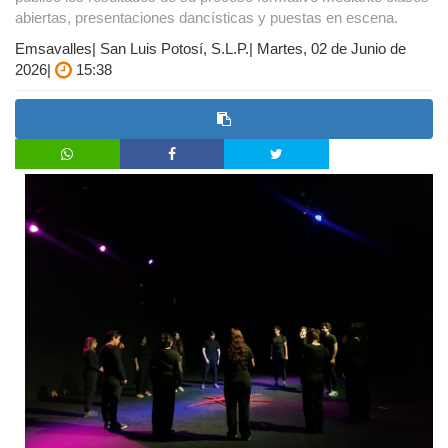
abiertas, presentaciones dancísticas y puestas en escena.
Emsavalles| San Luis Potosí, S.L.P.| Martes, 02 de Junio de
2026|
15:38