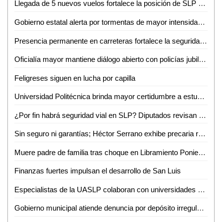
Llegada de 5 nuevos vuelos fortalece la posición de SLP como destino turístico y de negocios
Gobierno estatal alerta por tormentas de mayor intensidad durante la noche
Presencia permanente en carreteras fortalece la seguridad de las familias potosinas
Oficialía mayor mantiene diálogo abierto con policías jubilados y pensionados
Feligreses siguen en lucha por capilla
Universidad Politécnica brinda mayor certidumbre a estudiantes
¿Por fin habrá seguridad vial en SLP? Diputados revisan a marchas forzadas "Ley Santi"
Sin seguro ni garantías; Héctor Serrano exhibe precaria realidad de prensa potosina
Muere padre de familia tras choque en Libramiento Poniente; su hijo continúa grave
Finanzas fuertes impulsan el desarrollo de San Luis
Especialistas de la UASLP colaboran con universidades de Estados Unidos en investigación sobre chikungunya
Gobierno municipal atiende denuncia por depósito irregular de basura en Villas del Real de Santiago