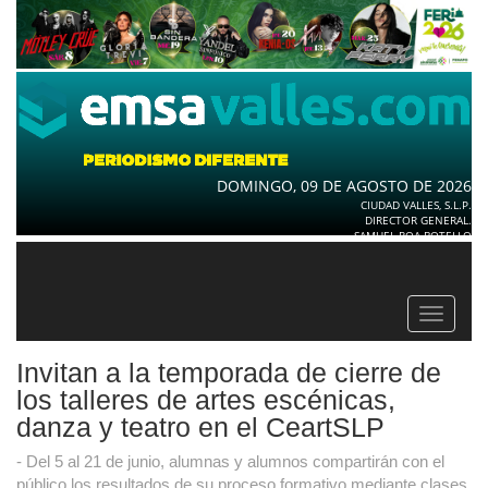
DOMINGO, 09 DE AGOSTO DE 2026
CIUDAD VALLES, S.L.P.
DIRECTOR GENERAL.
SAMUEL ROA BOTELLO
Toggle
navigat
Invitan a la temporada de cierre de
los talleres de artes escénicas,
danza y teatro en el CeartSLP
- Del 5 al 21 de junio, alumnas y alumnos compartirán con el
público los resultados de su proceso formativo mediante clases