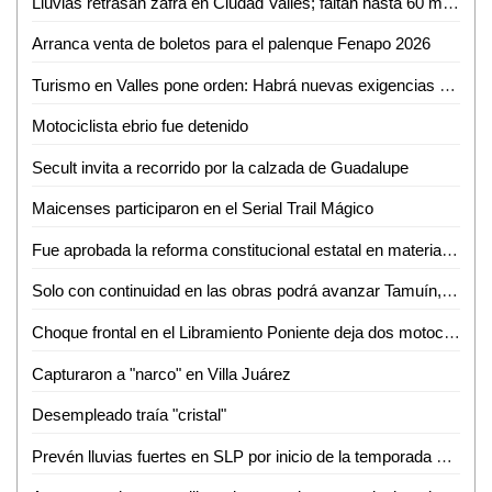
Lluvias retrasan zafra en Ciudad Valles; faltan hasta 60 mil toneladas por cosechar
Arranca venta de boletos para el palenque Fenapo 2026
Turismo en Valles pone orden: Habrá nuevas exigencias para Airbnb, guías y parajes
Motociclista ebrio fue detenido
Secult invita a recorrido por la calzada de Guadalupe
Maicenses participaron en el Serial Trail Mágico
Fue aprobada la reforma constitucional estatal en materia electoral
Solo con continuidad en las obras podrá avanzar Tamuín, afirma exalcalde
Choque frontal en el Libramiento Poniente deja dos motociclistas inconscientes
Capturaron a "narco" en Villa Juárez
Desempleado traía "cristal"
Prevén lluvias fuertes en SLP por inicio de la temporada de huracanes