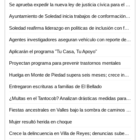
Se aprueba expedir la nueva ley de justicia cívica para el estado y municipios de San Luis Potosí
Ayuntamiento de Soledad inicia trabajos de conformación de segundo informe de gobierno
Soledad reafirma liderazgo en políticas de inclusión con feria nacional del empleo 2026
Agentes investigadores aseguran vehículo con reporte de robo en Tamazunchale
Aplicarán el programa "Tu Casa, Tu Apoyo"
Proyectan programa para prevenir trastornos mentales
Huelga en Monte de Piedad supera seis meses; crece incertidumbre por prendas empeñadas
Entregaron escrituras a familias de El Bellado
¿Multas en el Tantocob? Analizan drásticas medidas para cuidar áreas verdes
Fiestas ancestrales en Valles bajo la sombra de caminos destrozados
Mujer resultó herida en choque
Crece la delincuencia en Villa de Reyes; denuncias suben 33% en un año