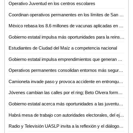
Operativo Juventud en los centros escolares
Coordinan operativos permanentes en los límites de San Luis Potosí y Zacatecas
México rebasa los 8.6 millones de vacunas aplicadas en poco más de un mes
Gobierno estatal impulsa más oportunidades para la reinserción social de mujeres
Estudiantes de Ciudad del Maíz a competencia nacional
Gobierno estatal impulsa emprendimientos que generan más empleo
Operativos permanentes consolidan entornos más seguros en todo el estado
Camioneta invade paso y provoca accidente en entronque carretero
Jóvenes cambian las calles por el ring; Beto Olvera forma nueva generación de atletas en Valles
Gobierno estatal acerca más oportunidades a las juventudes de la región media
Habrá mesa de trabajo con autoridades electorales, del ejecutivo e instancias diversas sobre la reforma electoral en curso: Dip. Héctor Serrano Cortés
Radio y Televisión UASLP invita a la reflexión y el diálogo sobre la diversidad con la 6ª Jornada Radiofónica "Mes del Orgullo"