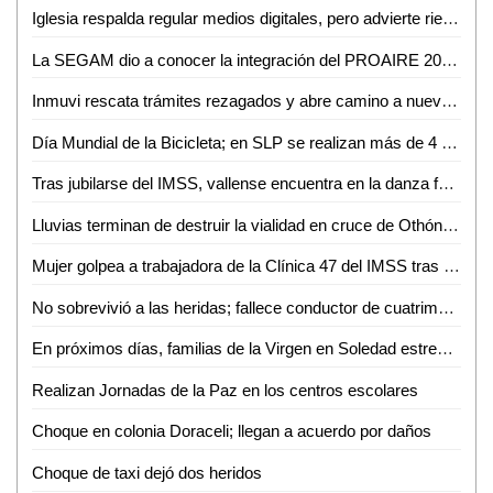
Iglesia respalda regular medios digitales, pero advierte riesgo de caer en el autoritarismo
La SEGAM dio a conocer la integración del PROAIRE 2026-2036 para fortalecer la calidad del aire en la zona metropolitana
Inmuvi rescata trámites rezagados y abre camino a nuevas escrituraciones en Ciudad Valles
Día Mundial de la Bicicleta; en SLP se realizan más de 4 mil 500 viajes diarios
Tras jubilarse del IMSS, vallense encuentra en la danza folclórica una nueva forma de vida
Lluvias terminan de destruir la vialidad en cruce de Othón y Vicente C. Salazar
Mujer golpea a trabajadora de la Clínica 47 del IMSS tras discusión por consulta médica
No sobrevivió a las heridas; fallece conductor de cuatrimoto accidentado en Aquismón
En próximos días, familias de la Virgen en Soledad estrenarán consultorio, purificadora y parque urbano
Realizan Jornadas de la Paz en los centros escolares
Choque en colonia Doraceli; llegan a acuerdo por daños
Choque de taxi dejó dos heridos