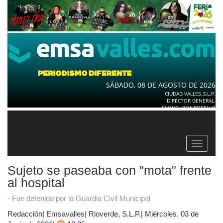
SÁBADO, 08 DE AGOSTO DE 2026
CIUDAD VALLES, S.L.P.
DIRECTOR GENERAL.
SAMUEL ROA BOTELLO
Toggle
navigat
Sujeto se paseaba con "mota" frente
al hospital
- Fue detenido por la Guardia Civil Municipal
Redacción| Emsavalles| Rioverde, S.L.P.| Miércoles, 03 de