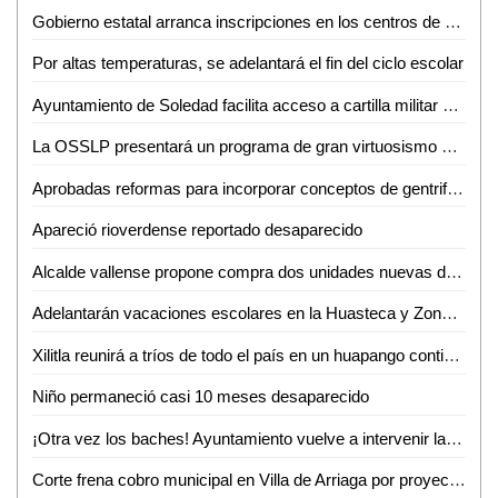
Gobierno estatal arranca inscripciones en los centros de desarrollo infantil
Por altas temperaturas, se adelantará el fin del ciclo escolar
Ayuntamiento de Soledad facilita acceso a cartilla militar con jornadas en planteles educativos
La OSSLP presentará un programa de gran virtuosismo y tradición musical en el teatro de la paz
Aprobadas reformas para incorporar conceptos de gentrificación y vivienda asequible
Apareció rioverdense reportado desaparecido
Alcalde vallense propone compra dos unidades nuevas de recolección de basura
Adelantarán vacaciones escolares en la Huasteca y Zona Media por altas temperaturas
Xilitla reunirá a tríos de todo el país en un huapango continuo para lograr un Récord Guinness
Niño permaneció casi 10 meses desaparecido
¡Otra vez los baches! Ayuntamiento vuelve a intervenir la avenida Ejército Mexicano
Corte frena cobro municipal en Villa de Arriaga por proyectos federales