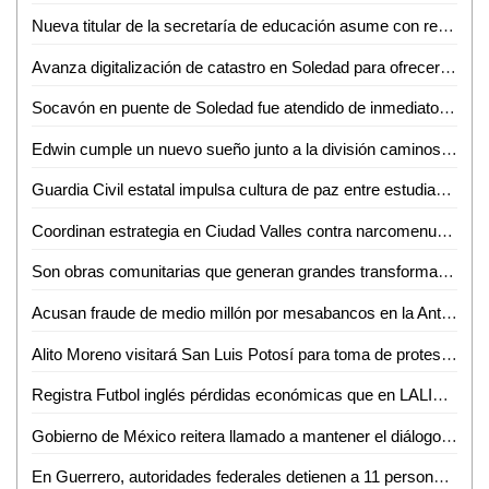
Nueva titular de la secretaría de educación asume con responsabilidad y compromiso
Avanza digitalización de catastro en Soledad para ofrecer trámites más rápidos a la ciudadanía
Socavón en puente de Soledad fue atendido de inmediato y no representa riesgo: SEDUVOP
Edwin cumple un nuevo sueño junto a la división caminos de la Guardia Civil estatal
Guardia Civil estatal impulsa cultura de paz entre estudiantes de la huasteca
Coordinan estrategia en Ciudad Valles contra narcomenudeo y extorsión
Son obras comunitarias que generan grandes transformaciones: presidenta Claudia Sheinbaum
Acusan fraude de medio millón por mesabancos en la Antero G. González de Valles
Alito Moreno visitará San Luis Potosí para toma de protesta de estructuras del PRI
Registra Futbol inglés pérdidas económicas que en LALIGA aseguró Javier Tebas
Gobierno de México reitera llamado a mantener el diálogo con CNTE
En Guerrero, autoridades federales detienen a 11 personas vinculadas con extorsión a prestadores de servicios turísticos