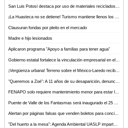
San Luis Potosí destaca por uso de materiales reciclados en procesos productivos: INEGI
¡La Huasteca no se detiene! Turismo mantiene llenos los parajes y alista otro verano inolvidable
Clausuran fondas por pleito en el mercado
Madre e hijo lesionados
Aplicaron programa "Apoyo a familias para tener agua"
Gobierno estatal fortalece la vinculación empresarial en el bajío
¡Vergüenza urbana! Terreno sobre el México-Laredo recibe basura a plena vista de todos
"Queremos a Zoé": A 11 años de su desaparición, denuncian omisiones y olvido en el caso
FENAPO solo requiere mantenimiento menor para estar lista en agosto: Seduvop
Puente de Valle de los Fantasmas será inaugurado el 25 de julio previo a la FENAPO 2026
Alertan por páginas falsas que venden boletos para conciertos de la FENAPO
"Del huerto a la mesa": Agenda Ambiental UASLP imparte talleres de sustentabilidad y alimentación consciente