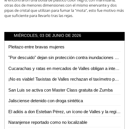
otras dos de menores dimensiones con el mismo enervante y dos
pipas de cristal que utilizan para fumar la "mota", esto fue motivo más
que suficiente para llevarlo tras las rejas.
MIÉRCOLES, 03 DE JUNIO DE 2026
Pleitazo entre bravas mujeres
"Por descuido" dejan sin protección contra inundaciones a colonias de Tamuín
Cucarachas y ratas en mercados de Valles obligan a intensas jornadas de sanitización
¡No es viable! Taxistas de Valles rechazan el taxímetro por baja demanda de viajes
San Luis se activa con Master Class gratuita de Zumba
Jalisciense detenido con droga sintética
El adiós a don Esteban Pérez, un ícono de Valles y la región
Naranjense reportado como no localizable