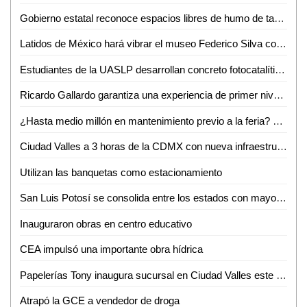
Gobierno estatal reconoce espacios libres de humo de tabaco y emisiones
Latidos de México hará vibrar el museo Federico Silva con Hunac-Ceel
Estudiantes de la UASLP desarrollan concreto fotocatalítico para reducir la contaminación del aire y mejorar la calidad del agua
Ricardo Gallardo garantiza una experiencia de primer nivel en la Fenapo 2026
¿Hasta medio millón en mantenimiento previo a la feria? FENAPO 2026 alista manita de gato
Ciudad Valles a 3 horas de la CDMX con nueva infraestructura carretera: David Medina
Utilizan las banquetas como estacionamiento
San Luis Potosí se consolida entre los estados con mayor crecimiento salarial en el país
Inauguraron obras en centro educativo
CEA impulsó una importante obra hídrica
Papelerías Tony inaugura sucursal en Ciudad Valles este 5 de junio
Atrapó la GCE a vendedor de droga