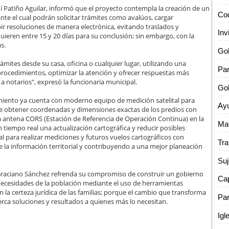
í Patiño Aguilar, informó que el proyecto contempla la creación de un
ante el cual podrán solicitar trámites como avalúos, cargar
r resoluciones de manera electrónica, evitando traslados y
ieren entre 15 y 20 días para su conclusión; sin embargo, con la
s.
mites desde su casa, oficina o cualquier lugar, utilizando una
Par
 procedimientos, optimizar la atención y ofrecer respuestas más
a notarios", expresó la funcionaria municipal.
iento ya cuenta con moderno equipo de medición satelital para
te obtener coordenadas y dimensiones exactas de los predios con
a antena CORS (Estación de Referencia de Operación Continua) en la
tiempo real una actualización cartográfica y reducir posibles
l para realizar mediciones y futuros vuelos cartográficos con
e la información territorial y contribuyendo a una mejor planeación
Suj
Graciano Sánchez refrenda su compromiso de construir un gobierno
Cap
 necesidades de la población mediante el uso de herramientas
n la certeza jurídica de las familias; porque el cambio que transforma
Par
rca soluciones y resultados a quienes más lo necesitan.