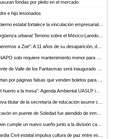
usuran fondas por pleito en el mercado
re e hijo lesionados
Gobierno estatal fortalece la vinculación empresarial en el bajío
¡Vergüenza urbana! Terreno sobre el México-Laredo recibe basura a plena vista de todos
"Queremos a Zoé": A 11 años de su desaparición, denuncian omisiones y olvido en el caso
FENAPO solo requiere mantenimiento menor para estar lista en agosto: Seduvop
Puente de Valle de los Fantasmas será inaugurado el 25 de julio previo a la FENAPO 2026
Alertan por páginas falsas que venden boletos para conciertos de la FENAPO
"Del huerto a la mesa": Agenda Ambiental UASLP imparte talleres de sustentabilidad y alimentación consciente
Nueva titular de la secretaría de educación asume con responsabilidad y compromiso
Socavón en puente de Soledad fue atendido de inmediato y no representa riesgo: SEDUVOP
Edwin cumple un nuevo sueño junto a la división caminos de la Guardia Civil estatal
Guardia Civil estatal impulsa cultura de paz entre estudiantes de la huasteca