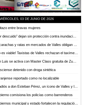
MIÉRCOLES, 03 DE JUNIO DE 2026
itazo entre bravas mujeres
"Por descuido" dejan sin protección contra inundaciones a colonias de Tamuín
Cucarachas y ratas en mercados de Valles obligan a intensas jornadas de sanitización
¡No es viable! Taxistas de Valles rechazan el taxímetro por baja demanda de viajes
San Luis se activa con Master Class gratuita de Zumba
isciense detenido con droga sintética
anjense reportado como no localizable
El adiós a don Esteban Pérez, un ícono de Valles y la región
ierno comisiona los policías como barrenderos
Gobiernos municipal y estado fortalecen la regulación del transporte turístico en Ciudad Valles