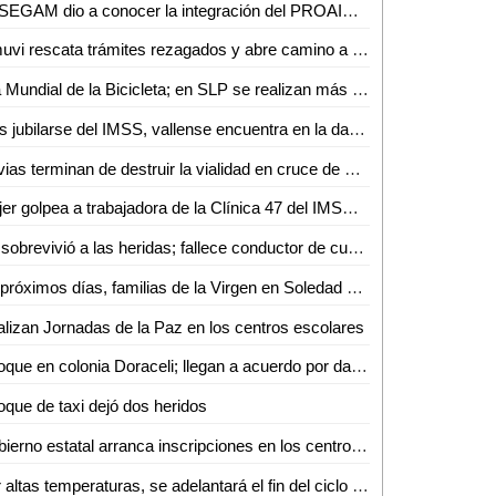
La SEGAM dio a conocer la integración del PROAIRE 2026-2036 para fortalecer la calidad del aire en la zona metropolitana
Inmuvi rescata trámites rezagados y abre camino a nuevas escrituraciones en Ciudad Valles
Día Mundial de la Bicicleta; en SLP se realizan más de 4 mil 500 viajes diarios
Tras jubilarse del IMSS, vallense encuentra en la danza folclórica una nueva forma de vida
Lluvias terminan de destruir la vialidad en cruce de Othón y Vicente C. Salazar
Mujer golpea a trabajadora de la Clínica 47 del IMSS tras discusión por consulta médica
No sobrevivió a las heridas; fallece conductor de cuatrimoto accidentado en Aquismón
En próximos días, familias de la Virgen en Soledad estrenarán consultorio, purificadora y parque urbano
lizan Jornadas de la Paz en los centros escolares
Choque en colonia Doraceli; llegan a acuerdo por daños
que de taxi dejó dos heridos
Gobierno estatal arranca inscripciones en los centros de desarrollo infantil
Por altas temperaturas, se adelantará el fin del ciclo escolar