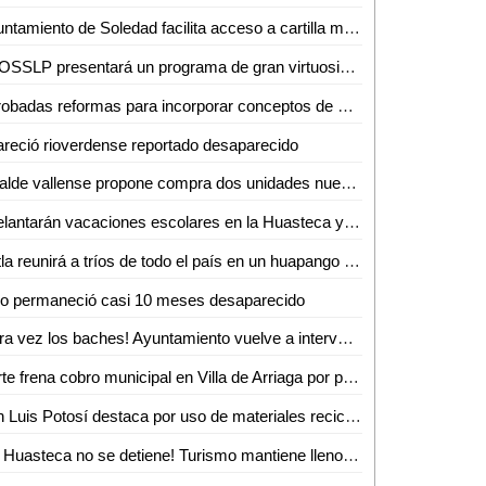
Ayuntamiento de Soledad facilita acceso a cartilla militar con jornadas en planteles educativos
La OSSLP presentará un programa de gran virtuosismo y tradición musical en el teatro de la paz
Aprobadas reformas para incorporar conceptos de gentrificación y vivienda asequible
reció rioverdense reportado desaparecido
Alcalde vallense propone compra dos unidades nuevas de recolección de basura
Adelantarán vacaciones escolares en la Huasteca y Zona Media por altas temperaturas
Xilitla reunirá a tríos de todo el país en un huapango continuo para lograr un Récord Guinness
ño permaneció casi 10 meses desaparecido
¡Otra vez los baches! Ayuntamiento vuelve a intervenir la avenida Ejército Mexicano
Corte frena cobro municipal en Villa de Arriaga por proyectos federales
San Luis Potosí destaca por uso de materiales reciclados en procesos productivos: INEGI
¡La Huasteca no se detiene! Turismo mantiene llenos los parajes y alista otro verano inolvidable