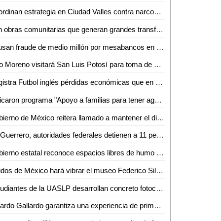
Coordinan estrategia en Ciudad Valles contra narcomenudeo y extorsión
Son obras comunitarias que generan grandes transformaciones: presidenta Claudia Sheinbaum
Acusan fraude de medio millón por mesabancos en la Antero G. González de Valles
Alito Moreno visitará San Luis Potosí para toma de protesta de estructuras del PRI
Registra Futbol inglés pérdidas económicas que en LALIGA aseguró Javier Tebas
Aplicaron programa "Apoyo a familias para tener agua"
Gobierno de México reitera llamado a mantener el diálogo con CNTE
En Guerrero, autoridades federales detienen a 11 personas vinculadas con extorsión a prestadores de servicios turísticos
Gobierno estatal reconoce espacios libres de humo de tabaco y emisiones
Latidos de México hará vibrar el museo Federico Silva con Hunac-Ceel
Estudiantes de la UASLP desarrollan concreto fotocatalítico para reducir la contaminación del aire y mejorar la calidad del agua
Ricardo Gallardo garantiza una experiencia de primer nivel en la Fenapo 2026