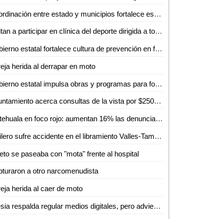
Coordinación entre estado y municipios fortalece estrategia de seguridad en la huasteca
Invitan a participar en clínica del deporte dirigida a todas las disciplinas en Ciudad Valles
Gobierno estatal fortalece cultura de prevención en feria de seguridad y medio ambiente
eja herida al derrapar en moto
Gobierno estatal impulsa obras y programas para fortalecer el acceso al agua
Ayuntamiento acerca consultas de la vista por $250 en Ciudad Valles
Matehuala en foco rojo: aumentan 16% las denuncias delictivas en un año
Trailero sufre accidente en el libramiento Valles-Tamuín
eto se paseaba con "mota" frente al hospital
turaron a otro narcomenudista
eja herida al caer de moto
Iglesia respalda regular medios digitales, pero advierte riesgo de caer en el autoritarismo