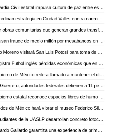
Guardia Civil estatal impulsa cultura de paz entre estudiantes de la huasteca
Coordinan estrategia en Ciudad Valles contra narcomenudeo y extorsión
Son obras comunitarias que generan grandes transformaciones: presidenta Claudia Sheinbaum
Acusan fraude de medio millón por mesabancos en la Antero G. González de Valles
Alito Moreno visitará San Luis Potosí para toma de protesta de estructuras del PRI
Registra Futbol inglés pérdidas económicas que en LALIGA aseguró Javier Tebas
Gobierno de México reitera llamado a mantener el diálogo con CNTE
En Guerrero, autoridades federales detienen a 11 personas vinculadas con extorsión a prestadores de servicios turísticos
Gobierno estatal reconoce espacios libres de humo de tabaco y emisiones
Latidos de México hará vibrar el museo Federico Silva con Hunac-Ceel
Estudiantes de la UASLP desarrollan concreto fotocatalítico para reducir la contaminación del aire y mejorar la calidad del agua
Ricardo Gallardo garantiza una experiencia de primer nivel en la Fenapo 2026