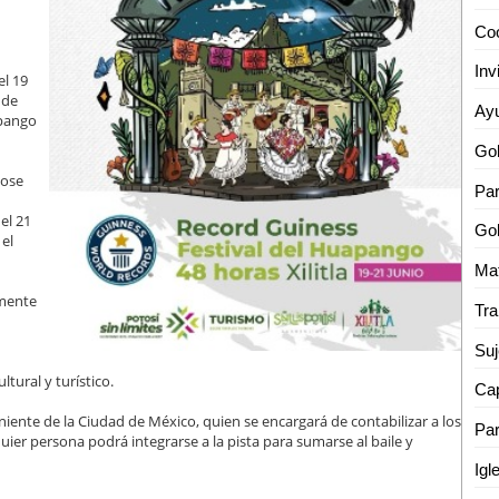
el 19
 de
apango
dose
Par
el 21
el
amente
Suj
tural y turístico.
Cap
iente de la Ciudad de México, quien se encargará de contabilizar a los
Par
ier persona podrá integrarse a la pista para sumarse al baile y