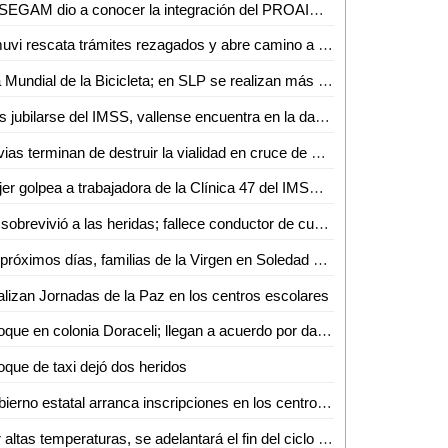
La SEGAM dio a conocer la integración del PROAIRE 2026-2036 para fortalecer la calidad del aire en la zona metropolitana
Inmuvi rescata trámites rezagados y abre camino a nuevas escrituraciones en Ciudad Valles
Día Mundial de la Bicicleta; en SLP se realizan más de 4 mil 500 viajes diarios
Tras jubilarse del IMSS, vallense encuentra en la danza folclórica una nueva forma de vida
Lluvias terminan de destruir la vialidad en cruce de Othón y Vicente C. Salazar
Mujer golpea a trabajadora de la Clínica 47 del IMSS tras discusión por consulta médica
No sobrevivió a las heridas; fallece conductor de cuatrimoto accidentado en Aquismón
En próximos días, familias de la Virgen en Soledad estrenarán consultorio, purificadora y parque urbano
lizan Jornadas de la Paz en los centros escolares
Choque en colonia Doraceli; llegan a acuerdo por daños
que de taxi dejó dos heridos
Gobierno estatal arranca inscripciones en los centros de desarrollo infantil
Por altas temperaturas, se adelantará el fin del ciclo escolar