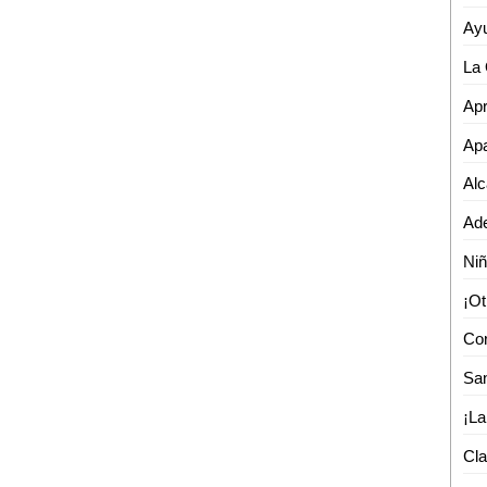
Apa
Ni
Cla