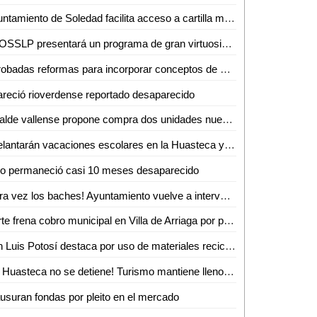
Ayuntamiento de Soledad facilita acceso a cartilla militar con jornadas en planteles educativos
La OSSLP presentará un programa de gran virtuosismo y tradición musical en el teatro de la paz
Aprobadas reformas para incorporar conceptos de gentrificación y vivienda asequible
reció rioverdense reportado desaparecido
Alcalde vallense propone compra dos unidades nuevas de recolección de basura
Adelantarán vacaciones escolares en la Huasteca y Zona Media por altas temperaturas
ño permaneció casi 10 meses desaparecido
¡Otra vez los baches! Ayuntamiento vuelve a intervenir la avenida Ejército Mexicano
Corte frena cobro municipal en Villa de Arriaga por proyectos federales
San Luis Potosí destaca por uso de materiales reciclados en procesos productivos: INEGI
¡La Huasteca no se detiene! Turismo mantiene llenos los parajes y alista otro verano inolvidable
usuran fondas por pleito en el mercado