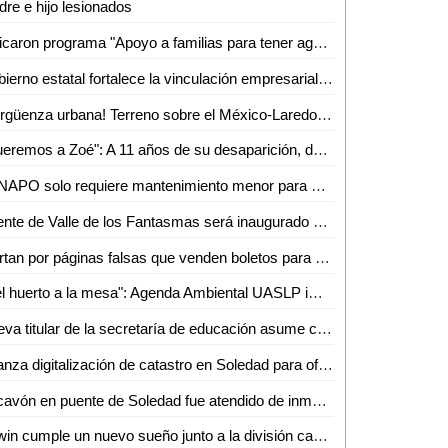
re e hijo lesionados
Aplicaron programa "Apoyo a familias para tener agua"
Gobierno estatal fortalece la vinculación empresarial en el bajío
¡Vergüenza urbana! Terreno sobre el México-Laredo recibe basura a plena vista de todos
"Queremos a Zoé": A 11 años de su desaparición, denuncian omisiones y olvido en el caso
FENAPO solo requiere mantenimiento menor para estar lista en agosto: Seduvop
Puente de Valle de los Fantasmas será inaugurado el 25 de julio previo a la FENAPO 2026
Alertan por páginas falsas que venden boletos para conciertos de la FENAPO
"Del huerto a la mesa": Agenda Ambiental UASLP imparte talleres de sustentabilidad y alimentación consciente
Nueva titular de la secretaría de educación asume con responsabilidad y compromiso
Avanza digitalización de catastro en Soledad para ofrecer trámites más rápidos a la ciudadanía
Socavón en puente de Soledad fue atendido de inmediato y no representa riesgo: SEDUVOP
Edwin cumple un nuevo sueño junto a la división caminos de la Guardia Civil estatal