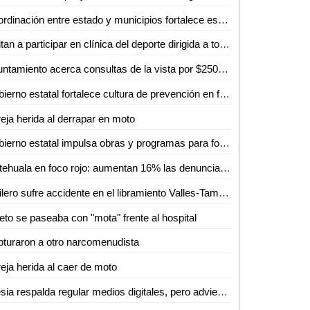
Coordinación entre estado y municipios fortalece estrategia de seguridad en la huasteca
Invitan a participar en clínica del deporte dirigida a todas las disciplinas en Ciudad Valles
Ayuntamiento acerca consultas de la vista por $250 en Ciudad Valles
Gobierno estatal fortalece cultura de prevención en feria de seguridad y medio ambiente
eja herida al derrapar en moto
Gobierno estatal impulsa obras y programas para fortalecer el acceso al agua
Matehuala en foco rojo: aumentan 16% las denuncias delictivas en un año
Trailero sufre accidente en el libramiento Valles-Tamuín
eto se paseaba con "mota" frente al hospital
turaron a otro narcomenudista
eja herida al caer de moto
Iglesia respalda regular medios digitales, pero advierte riesgo de caer en el autoritarismo