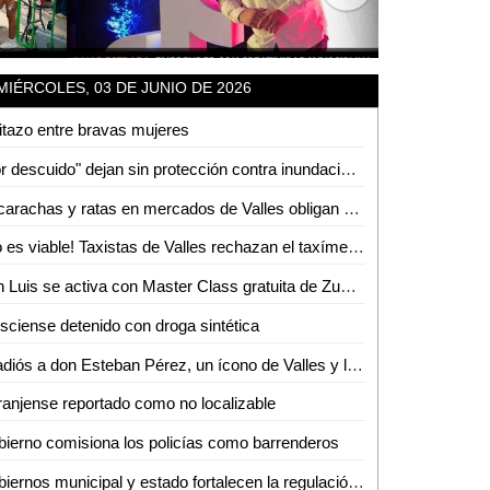
MIÉRCOLES, 03 DE JUNIO DE 2026
itazo entre bravas mujeres
"Por descuido" dejan sin protección contra inundaciones a colonias de Tamuín
Cucarachas y ratas en mercados de Valles obligan a intensas jornadas de sanitización
¡No es viable! Taxistas de Valles rechazan el taxímetro por baja demanda de viajes
San Luis se activa con Master Class gratuita de Zumba
isciense detenido con droga sintética
El adiós a don Esteban Pérez, un ícono de Valles y la región
anjense reportado como no localizable
ierno comisiona los policías como barrenderos
Gobiernos municipal y estado fortalecen la regulación del transporte turístico en Ciudad Valles