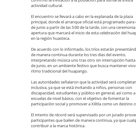
confirmó la invitación a la población para sumarse a esta
actividad cultural.
El encuentro se llevará a cabo en la explanada de la plaza
principal, donde el arranque oficial está programado para 
de junio a partir de las 5:00 de la tarde, con una ceremonia
apertura que marcará el inicio de esta celebración del hu
en la región huasteca.
De acuerdo con lo informado, los tríos estarán presentán
de manera continua durante los tres días del evento,
interpretando música uno tras otro sin interrupción hasta 
de junio, en un ambiente festivo que busca mantener vivo 
ritmo tradicional del huapango.
Las autoridades señalaron que la actividad será complet
inclusiva, ya que se está invitando a niños, personas con
discapacidad, estudiantes y público en general, así como a
escuelas de nivel básico, con el objetivo de fomentar la
participación social y promover a Xilitla como un destino cul
El intento de récord será supervisado por un jurado proven
participantes que bailen de manera continua, ya que cualqu
contribuir a la marca histórica.