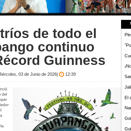
 tríos de todo el
Ple
pango continuo
 Récord Guinness
Miércoles, 03 de Junio de 2026|
12:39
Jal
unció
 del
omper
ededor
Nar
l
da
Gob
ía,