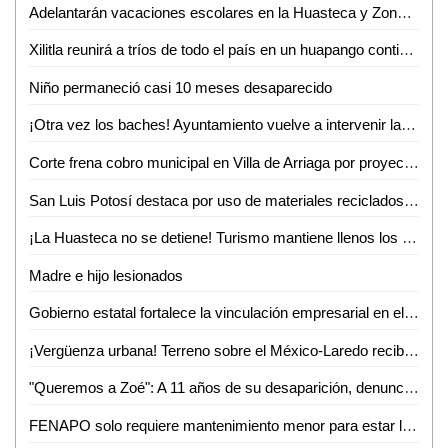
Adelantarán vacaciones escolares en la Huasteca y Zona Media por altas temperaturas
Xilitla reunirá a tríos de todo el país en un huapango continuo para lograr un Récord Guinness
Niño permaneció casi 10 meses desaparecido
¡Otra vez los baches! Ayuntamiento vuelve a intervenir la avenida Ejército Mexicano
Corte frena cobro municipal en Villa de Arriaga por proyectos federales
San Luis Potosí destaca por uso de materiales reciclados en procesos productivos: INEGI
¡La Huasteca no se detiene! Turismo mantiene llenos los parajes y alista otro verano inolvidable
Madre e hijo lesionados
Gobierno estatal fortalece la vinculación empresarial en el bajío
¡Vergüenza urbana! Terreno sobre el México-Laredo recibe basura a plena vista de todos
"Queremos a Zoé": A 11 años de su desaparición, denuncian omisiones y olvido en el caso
FENAPO solo requiere mantenimiento menor para estar lista en agosto: Seduvop