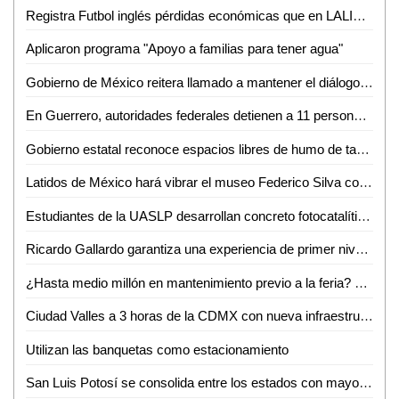
Registra Futbol inglés pérdidas económicas que en LALIGA aseguró Javier Tebas
Aplicaron programa "Apoyo a familias para tener agua"
Gobierno de México reitera llamado a mantener el diálogo con CNTE
En Guerrero, autoridades federales detienen a 11 personas vinculadas con extorsión a prestadores de servicios turísticos
Gobierno estatal reconoce espacios libres de humo de tabaco y emisiones
Latidos de México hará vibrar el museo Federico Silva con Hunac-Ceel
Estudiantes de la UASLP desarrollan concreto fotocatalítico para reducir la contaminación del aire y mejorar la calidad del agua
Ricardo Gallardo garantiza una experiencia de primer nivel en la Fenapo 2026
¿Hasta medio millón en mantenimiento previo a la feria? FENAPO 2026 alista manita de gato
Ciudad Valles a 3 horas de la CDMX con nueva infraestructura carretera: David Medina
Utilizan las banquetas como estacionamiento
San Luis Potosí se consolida entre los estados con mayor crecimiento salarial en el país