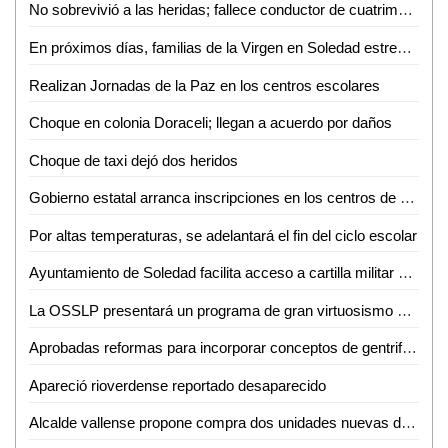
No sobrevivió a las heridas; fallece conductor de cuatrimoto accidentado en Aquismón
En próximos días, familias de la Virgen en Soledad estrenarán consultorio, purificadora y parque urbano
Realizan Jornadas de la Paz en los centros escolares
Choque en colonia Doraceli; llegan a acuerdo por daños
Choque de taxi dejó dos heridos
Gobierno estatal arranca inscripciones en los centros de desarrollo infantil
Por altas temperaturas, se adelantará el fin del ciclo escolar
Ayuntamiento de Soledad facilita acceso a cartilla militar con jornadas en planteles educativos
La OSSLP presentará un programa de gran virtuosismo y tradición musical en el teatro de la paz
Aprobadas reformas para incorporar conceptos de gentrificación y vivienda asequible
Apareció rioverdense reportado desaparecido
Alcalde vallense propone compra dos unidades nuevas de recolección de basura