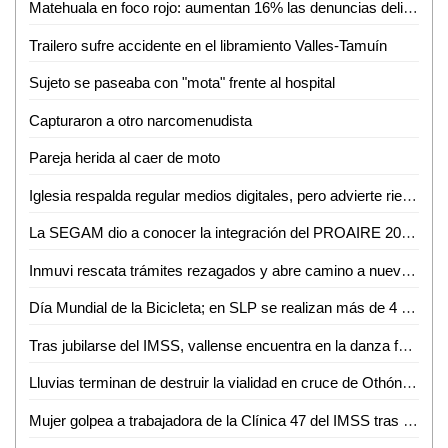
Matehuala en foco rojo: aumentan 16% las denuncias delictivas en un año
Trailero sufre accidente en el libramiento Valles-Tamuín
Sujeto se paseaba con "mota" frente al hospital
Capturaron a otro narcomenudista
Pareja herida al caer de moto
Iglesia respalda regular medios digitales, pero advierte riesgo de caer en el autoritarismo
La SEGAM dio a conocer la integración del PROAIRE 2026-2036 para fortalecer la calidad del aire en la zona metropolitana
Inmuvi rescata trámites rezagados y abre camino a nuevas escrituraciones en Ciudad Valles
Día Mundial de la Bicicleta; en SLP se realizan más de 4 mil 500 viajes diarios
Tras jubilarse del IMSS, vallense encuentra en la danza folclórica una nueva forma de vida
Lluvias terminan de destruir la vialidad en cruce de Othón y Vicente C. Salazar
Mujer golpea a trabajadora de la Clínica 47 del IMSS tras discusión por consulta médica