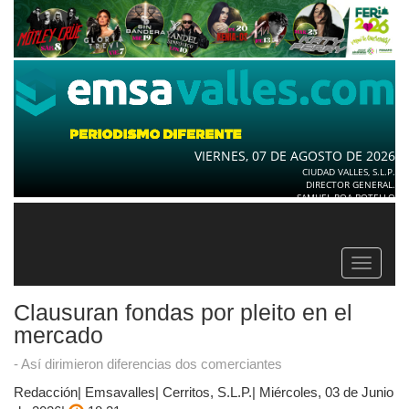
VIERNES, 07 DE AGOSTO DE 2026
CIUDAD VALLES, S.L.P.
DIRECTOR GENERAL.
SAMUEL ROA BOTELLO
Toggle
navigat
Clausuran fondas por pleito en el
mercado
- Así dirimieron diferencias dos comerciantes
Redacción| Emsavalles| Cerritos, S.L.P.| Miércoles, 03 de Junio