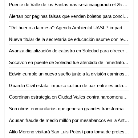
Puente de Valle de los Fantasmas será inaugurado el 25 de julio previo a la FENAPO 2026
Alertan por páginas falsas que venden boletos para conciertos de la FENAPO
"Del huerto a la mesa": Agenda Ambiental UASLP imparte talleres de sustentabilidad y alimentación consciente
Nueva titular de la secretaría de educación asume con responsabilidad y compromiso
Avanza digitalización de catastro en Soledad para ofrecer trámites más rápidos a la ciudadanía
Socavón en puente de Soledad fue atendido de inmediato y no representa riesgo: SEDUVOP
Edwin cumple un nuevo sueño junto a la división caminos de la Guardia Civil estatal
Guardia Civil estatal impulsa cultura de paz entre estudiantes de la huasteca
Coordinan estrategia en Ciudad Valles contra narcomenudeo y extorsión
Son obras comunitarias que generan grandes transformaciones: presidenta Claudia Sheinbaum
Acusan fraude de medio millón por mesabancos en la Antero G. González de Valles
Alito Moreno visitará San Luis Potosí para toma de protesta de estructuras del PRI