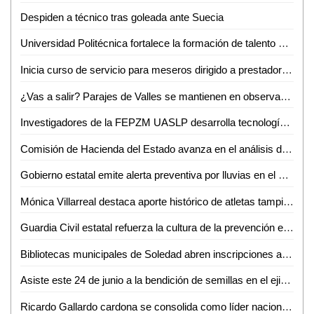
Despiden a técnico tras goleada ante Suecia
Universidad Politécnica fortalece la formación de talento para la industria automotriz
Inicia curso de servicio para meseros dirigido a prestadores de servicios del sector restaurantero
¿Vas a salir? Parajes de Valles se mantienen en observación y limitan acceso a zonas
Investigadores de la FEPZM UASLP desarrolla tecnología con drones para la detección temprana de plagas en cultivos
Comisión de Hacienda del Estado avanza en el análisis de iniciativas para fortalecer el marco legal en materia educativa
Gobierno estatal emite alerta preventiva por lluvias en el altiplano
Mónica Villarreal destaca aporte histórico de atletas tampiqueños en la Olimpiada Nacional 2026
Guardia Civil estatal refuerza la cultura de la prevención entre estudiantes y familias del altiplano
Bibliotecas municipales de Soledad abren inscripciones a camping de verano
Asiste este 24 de junio a la bendición de semillas en el ejido San Antonio Huichimal
Ricardo Gallardo cardona se consolida como líder nacional en aprobación gubernamental