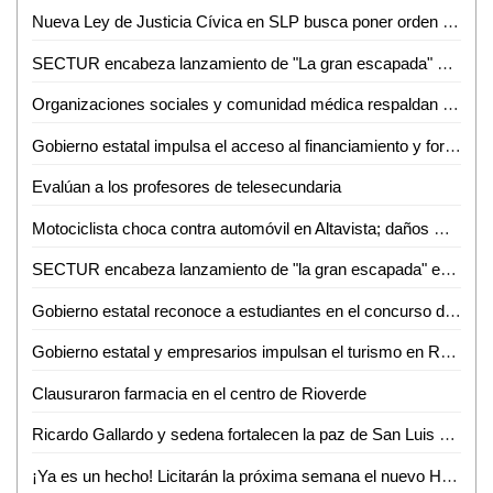
Nueva Ley de Justicia Cívica en SLP busca poner orden y sancionar faltas administrativas
SECTUR encabeza lanzamiento de "La gran escapada" en el altiplano
Organizaciones sociales y comunidad médica respaldan iniciativa para fortalecer la atención del cáncer infantil en SLP
Gobierno estatal impulsa el acceso al financiamiento y fortalece la economía familiar
Evalúan a los profesores de telesecundaria
Motociclista choca contra automóvil en Altavista; daños menores
SECTUR encabeza lanzamiento de "la gran escapada" en el Altiplano
Gobierno estatal reconoce a estudiantes en el concurso de Himno Nacional
Gobierno estatal y empresarios impulsan el turismo en Real de Catorce
Clausuraron farmacia en el centro de Rioverde
Ricardo Gallardo y sedena fortalecen la paz de San Luis con campaña de canje de armas
¡Ya es un hecho! Licitarán la próxima semana el nuevo Hospital de Ciudad Valles