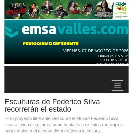
VIERNES, 07 DE AGOSTO DE 2026
CIUDAD VALLES, S.L.P.
DIRECTOR GENERAL.
SAMUEL ROA BOTELLO
Toggle
navigat
Esculturas de Federico Silva
recorrerán el estado
- • El proyecto itinerante Descubre el Museo Federico Silva
llevará cinco esculturas monumentales a distintos municipios
para fortalecer el acceso democrático a la cultura.