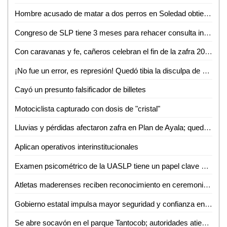
Hombre acusado de matar a dos perros en Soledad obtiene suspensión y evita detención temporal
Congreso de SLP tiene 3 meses para rehacer consulta indígena por orden judicial
Con caravanas y fe, cañeros celebran el fin de la zafra 2025-2026 en Valles
¡No fue un error, es represión! Quedó tibia la disculpa de Galindo tras abuso policial
Cayó un presunto falsificador de billetes
Motociclista capturado con dosis de "cristal"
Lluvias y pérdidas afectaron zafra en Plan de Ayala; quedan 50 mil toneladas sin moler
Aplican operativos interinstitucionales
Examen psicométrico de la UASLP tiene un papel clave en el proceso de admisión
Atletas maderenses reciben reconocimiento en ceremonia de honores a la bandera
Gobierno estatal impulsa mayor seguridad y confianza en el mercado inmobiliario
Se abre socavón en el parque Tantocob; autoridades atienden reporte