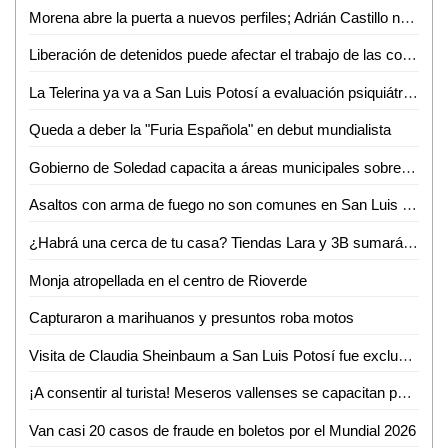
Morena abre la puerta a nuevos perfiles; Adrián Castillo no va por la dirigencia
Liberación de detenidos puede afectar el trabajo de las corporaciones de seguridad: Jesús Juárez
La Telerina ya va a San Luis Potosí a evaluación psiquiátrica
Queda a deber la "Furia Española" en debut mundialista
Gobierno de Soledad capacita a áreas municipales sobre atención de la violencia vicaria
Asaltos con arma de fuego no son comunes en San Luis Potosí; predominan robos de oportunidad: Jesús Juárez
¿Habrá una cerca de tu casa? Tiendas Lara y 3B sumarán más de 15 sucursales en Valles
Monja atropellada en el centro de Rioverde
Capturaron a marihuanos y presuntos roba motos
Visita de Claudia Sheinbaum a San Luis Potosí fue exclusivamente institucional: Rita Ozalia Rodríguez
¡A consentir al turista! Meseros vallenses se capacitan pera mejorar atención
Van casi 20 casos de fraude en boletos por el Mundial 2026