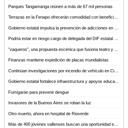
Parques Tangamanga reúnen a más de 67 mil personas
Terrazas en la Fenapo ofrecerán comodidad con beneficio social
Gobierno estatal impulsa la prevención de adicciones en el entorno laboral
Podría estar en riesgo cargo de delegada del DIF estatal en Valles tras caso de Villa de Reyes
"vaqueros", una propuesta escénica que fusiona teatro y cine de terror
Finanzas mantiene expedición de placas mundialistas
Continúan investigaciones por incendio de vehículo en Ciudad Valles; analizan situación legal de "Las Telerinas"
Gobierno estatal fortalece infraestructura y apoyos educativos en las cuatro regiones de San Luis Potosí: Guadalupe Torres
Fumigarán para prevenir dengue
Invasores de la Buenos Aires se roban la luz
Otro muerto, ahora en hospital de Rioverde
Más de 400 jóvenes vallenses buscan una oportunidad en "Mi Primera Chamba"