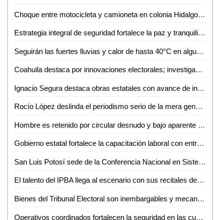
Choque entre motocicleta y camioneta en colonia Hidalgo; sin lesionados
Estrategia integral de seguridad fortalece la paz y tranquilidad en las cuatro regiones
Seguirán las fuertes lluvias y calor de hasta 40°C en algunas zonas de SLP
Coahuila destaca por innovaciones electorales; investigador reconoce labor del INE
Ignacio Segura destaca obras estatales con avance de infraestructura en SLP
Rocío López deslinda el periodismo serio de la mera generación de contenidos
Hombre es retenido por circular desnudo y bajo aparente efecto de sustancias en Ciudad Valles
Gobierno estatal fortalece la capacitación laboral con entrega de equipamiento
San Luis Potosí sede de la Conferencia Nacional en Sistema Penitenciario en 2027
El talento del IPBA llega al escenario con sus recitales de fin de cursos
Bienes del Tribunal Electoral son inembargables y mecanismo de elección de su presidencia, garantiza una transición planificada, tersa y ordenada
Operativos coordinados fortalecen la seguridad en las cuatro regiones: Juárez Hernández