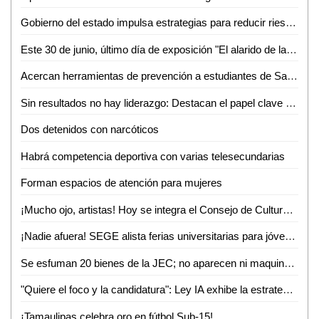
Gobierno del estado impulsa estrategias para reducir riesgos y fortalecer la seguridad
Este 30 de junio, último día de exposición "El alarido de la percepción" en la casa de la cultura de Soledad
Acercan herramientas de prevención a estudiantes de San Ciro de Acosta
Sin resultados no hay liderazgo: Destacan el papel clave de los medios
Dos detenidos con narcóticos
Habrá competencia deportiva con varias telesecundarias
Forman espacios de atención para mujeres
¡Mucho ojo, artistas! Hoy se integra el Consejo de Cultura en Ciudad Valles
¡Nadie afuera! SEGE alista ferias universitarias para jóvenes sin espacio en SLP
Se esfuman 20 bienes de la JEC; no aparecen ni maquinaria ni GPS
"Quiere el foco y la candidatura": Ley IA exhibe la estrategia política de Galindo
¡Tamaulipas celebra oro en fútbol Sub-15!