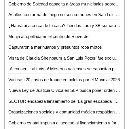
Gobierno de Soledad capacita a áreas municipales sobre atención de la violencia vicaria
Asaltos con arma de fuego no son comunes en San Luis Potosí; predominan robos de oportunidad: Jesús Juárez
¿Habrá una cerca de tu casa? Tiendas Lara y 3B sumarán más de 15 sucursales en Valles
Monja atropellada en el centro de Rioverde
Capturaron a marihuanos y presuntos roba motos
Visita de Claudia Sheinbaum a San Luis Potosí fue exclusivamente institucional: Rita Ozalia Rodríguez
¡A consentir al turista! Meseros vallenses se capacitan pera mejorar atención
Van casi 20 casos de fraude en boletos por el Mundial 2026
Nueva Ley de Justicia Cívica en SLP busca poner orden y sancionar faltas administrativas
SECTUR encabeza lanzamiento de "La gran escapada" en el altiplano
Organizaciones sociales y comunidad médica respaldan iniciativa para fortalecer la atención del cáncer infantil en SLP
Gobierno estatal impulsa el acceso al financiamiento y fortalece la economía familiar