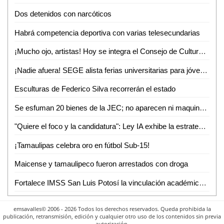
Dos detenidos con narcóticos
Habrá competencia deportiva con varias telesecundarias
¡Mucho ojo, artistas! Hoy se integra el Consejo de Cultura en Ciudad Valles
¡Nadie afuera! SEGE alista ferias universitarias para jóvenes sin espacio en SLP
Esculturas de Federico Silva recorrerán el estado
Se esfuman 20 bienes de la JEC; no aparecen ni maquinaria ni GPS
"Quiere el foco y la candidatura": Ley IA exhibe la estrategia política de Galindo
¡Tamaulipas celebra oro en fútbol Sub-15!
Maicense y tamaulipeco fueron arrestados con droga
Fortalece IMSS San Luis Potosí la vinculación académica para formación de profesionales de la salud
emsavalles© 2006 - 2026 Todos los derechos reservados. Queda prohibida la
publicación, retransmisión, edición y cualquier otro uso de los contenidos sin previa
autorización.