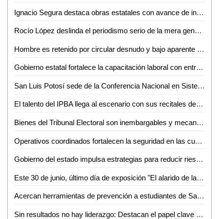
Ignacio Segura destaca obras estatales con avance de infraestructura en SLP
Rocío López deslinda el periodismo serio de la mera generación de contenidos
Hombre es retenido por circular desnudo y bajo aparente efecto de sustancias en Ciudad Valles
Gobierno estatal fortalece la capacitación laboral con entrega de equipamiento
San Luis Potosí sede de la Conferencia Nacional en Sistema Penitenciario en 2027
El talento del IPBA llega al escenario con sus recitales de fin de cursos
Bienes del Tribunal Electoral son inembargables y mecanismo de elección de su presidencia, garantiza una transición planificada, tersa y ordenada
Operativos coordinados fortalecen la seguridad en las cuatro regiones: Juárez Hernández
Gobierno del estado impulsa estrategias para reducir riesgos y fortalecer la seguridad
Este 30 de junio, último día de exposición "El alarido de la percepción" en la casa de la cultura de Soledad
Acercan herramientas de prevención a estudiantes de San Ciro de Acosta
Sin resultados no hay liderazgo: Destacan el papel clave de los medios