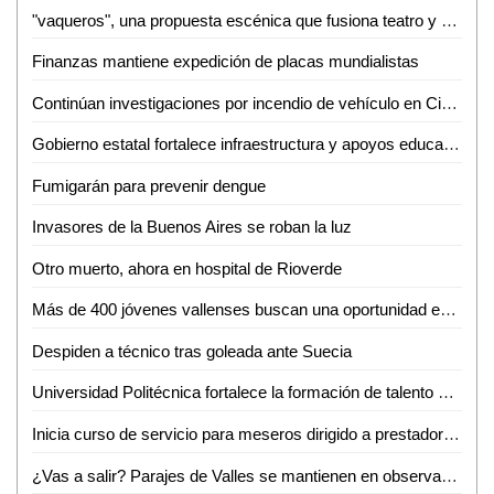
"vaqueros", una propuesta escénica que fusiona teatro y cine de terror
Finanzas mantiene expedición de placas mundialistas
Continúan investigaciones por incendio de vehículo en Ciudad Valles; analizan situación legal de "Las Telerinas"
Gobierno estatal fortalece infraestructura y apoyos educativos en las cuatro regiones de San Luis Potosí: Guadalupe Torres
Fumigarán para prevenir dengue
Invasores de la Buenos Aires se roban la luz
Otro muerto, ahora en hospital de Rioverde
Más de 400 jóvenes vallenses buscan una oportunidad en "Mi Primera Chamba"
Despiden a técnico tras goleada ante Suecia
Universidad Politécnica fortalece la formación de talento para la industria automotriz
Inicia curso de servicio para meseros dirigido a prestadores de servicios del sector restaurantero
¿Vas a salir? Parajes de Valles se mantienen en observación y limitan acceso a zonas