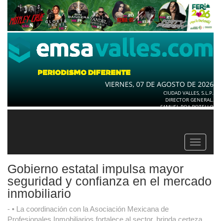
VIERNES, 07 DE AGOSTO DE 2026
CIUDAD VALLES, S.L.P.
DIRECTOR GENERAL.
SAMUEL ROA BOTELLO
Toggle
navigat
Gobierno estatal impulsa mayor
seguridad y confianza en el mercado
inmobiliario
- • La coordinación con la Asociación Mexicana de
Profesionales Inmobiliarios fortalece al sector, brinda certeza