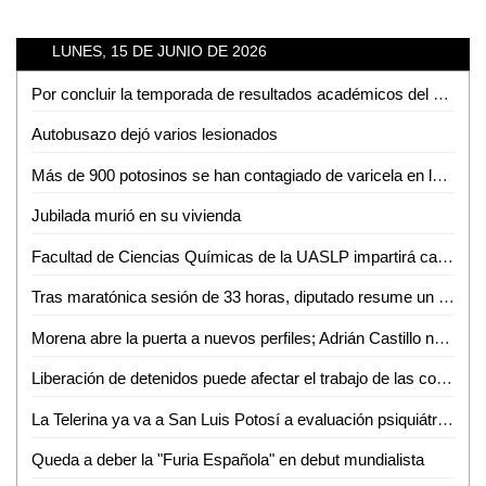
LUNES, 15 DE JUNIO DE 2026
Por concluir la temporada de resultados académicos del CEART San Luis
Autobusazo dejó varios lesionados
Más de 900 potosinos se han contagiado de varicela en lo que va del año
Jubilada murió en su vivienda
Facultad de Ciencias Químicas de la UASLP impartirá capacitación en diagnóstico molecular con curso especializado
Tras maratónica sesión de 33 horas, diputado resume un año de reformas y agenda en salud
Morena abre la puerta a nuevos perfiles; Adrián Castillo no va por la dirigencia
Liberación de detenidos puede afectar el trabajo de las corporaciones de seguridad: Jesús Juárez
La Telerina ya va a San Luis Potosí a evaluación psiquiátrica
Queda a deber la "Furia Española" en debut mundialista