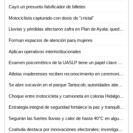
Cayó un presunto falsificador de billetes
Motociclista capturado con dosis de "cristal"
Lluvias y pérdidas afectaron zafra en Plan de Ayala; quedan 50 mil toneladas sin moler
Forman espacios de atención para mujeres
Aplican operativos interinstitucionales
Examen psicométrico de la UASLP tiene un papel clave en el proceso de admisión
Atletas maderenses reciben reconocimiento en ceremonia de honores a la bandera
Se abre socavón en el parque Tantocob; autoridades atienden reporte
Choque entre motocicleta y camioneta en colonia Hidalgo; sin lesionados
Estrategia integral de seguridad fortalece la paz y tranquilidad en las cuatro regiones
Seguirán las fuertes lluvias y calor de hasta 40°C en algunas zonas de SLP
Coahuila destaca por innovaciones electorales; investigador reconoce labor del INE