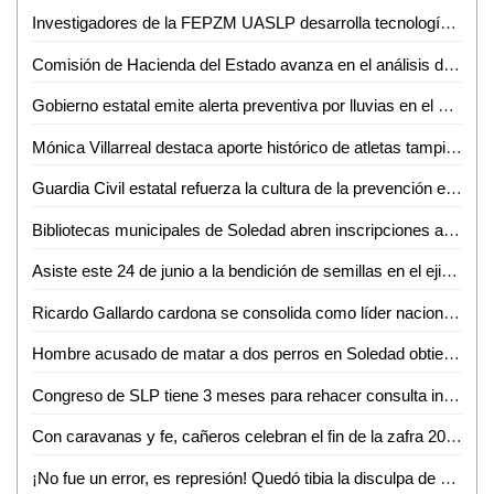
Investigadores de la FEPZM UASLP desarrolla tecnología con drones para la detección temprana de plagas en cultivos
Comisión de Hacienda del Estado avanza en el análisis de iniciativas para fortalecer el marco legal en materia educativa
Gobierno estatal emite alerta preventiva por lluvias en el altiplano
Mónica Villarreal destaca aporte histórico de atletas tampiqueños en la Olimpiada Nacional 2026
Guardia Civil estatal refuerza la cultura de la prevención entre estudiantes y familias del altiplano
Bibliotecas municipales de Soledad abren inscripciones a camping de verano
Asiste este 24 de junio a la bendición de semillas en el ejido San Antonio Huichimal
Ricardo Gallardo cardona se consolida como líder nacional en aprobación gubernamental
Hombre acusado de matar a dos perros en Soledad obtiene suspensión y evita detención temporal
Congreso de SLP tiene 3 meses para rehacer consulta indígena por orden judicial
Con caravanas y fe, cañeros celebran el fin de la zafra 2025-2026 en Valles
¡No fue un error, es represión! Quedó tibia la disculpa de Galindo tras abuso policial