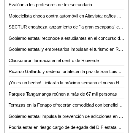
Evalúan a los profesores de telesecundaria
Motociclista choca contra automóvil en Altavista; daños menores
SECTUR encabeza lanzamiento de "la gran escapada" en el Altiplano
Gobierno estatal reconoce a estudiantes en el concurso de Himno Nacional
Gobierno estatal y empresarios impulsan el turismo en Real de Catorce
Clausuraron farmacia en el centro de Rioverde
Ricardo Gallardo y sedena fortalecen la paz de San Luis con campaña de canje de armas
¡Ya es un hecho! Licitarán la próxima semana el nuevo Hospital de Ciudad Valles
Parques Tangamanga reúnen a más de 67 mil personas
Terrazas en la Fenapo ofrecerán comodidad con beneficio social
Gobierno estatal impulsa la prevención de adicciones en el entorno laboral
Podría estar en riesgo cargo de delegada del DIF estatal en Valles tras caso de Villa de Reyes