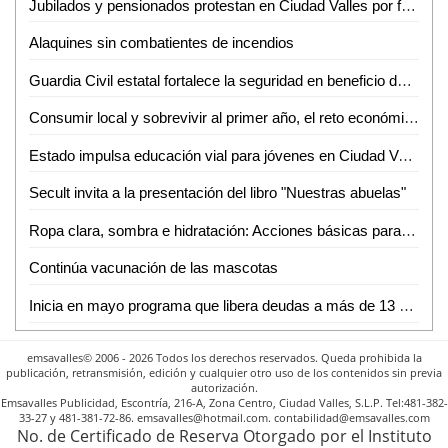
Jubilados y pensionados protestan en Ciudad Valles por falta de pagos y adeudos del 2024
Alaquines sin combatientes de incendios
Guardia Civil estatal fortalece la seguridad en beneficio de las y los potosinos
Consumir local y sobrevivir al primer año, el reto económico detrás de los emprendimientos
Estado impulsa educación vial para jóvenes en Ciudad Valles
Secult invita a la presentación del libro "Nuestras abuelas"
Ropa clara, sombra e hidratación: Acciones básicas para enfrentar la ola de calor
Continúa vacunación de las mascotas
Inicia en mayo programa que libera deudas a más de 13 mil mujeres productoras
emsavalles© 2006 - 2026 Todos los derechos reservados. Queda prohibida la
publicación, retransmisión, edición y cualquier otro uso de los contenidos sin previa
autorización.
Emsavalles Publicidad, Escontría, 216-A, Zona Centro, Ciudad Valles, S.L.P. Tel:481-382-
33-27 y 481-381-72-86. emsavalles@hotmail.com. contabilidad@emsavalles.com
No. de Certificado de Reserva Otorgado por el Instituto