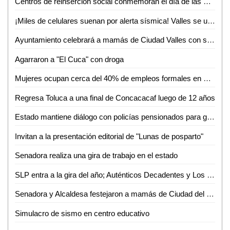
Centros de reinserción social conmemoran el día de las madres con diversas actividades
¡Miles de celulares suenan por alerta sísmica! Valles se une al Simulacro Nacional 2026
Ayuntamiento celebrará a mamás de Ciudad Valles con servicios de belleza gratuitos
Agarraron a "El Cuca" con droga
Mujeres ocupan cerca del 40% de empleos formales en San Luis Potosí
Regresa Toluca a una final de Concacacaf luego de 12 años
Estado mantiene diálogo con policías pensionados para garantizar sus derechos
Invitan a la presentación editorial de "Lunas de posparto"
Senadora realiza una gira de trabajo en el estado
SLP entra a la gira del año; Auténticos Decadentes y Los Caligaris harán vibrar el Tangamanga II
Senadora y Alcaldesa festejaron a mamás de Ciudad del Maíz
Simulacro de sismo en centro educativo