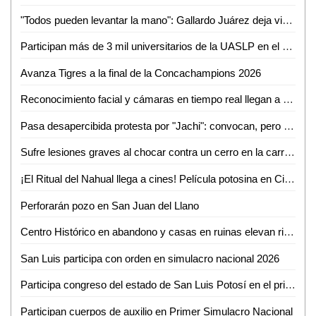
"Todos pueden levantar la mano": Gallardo Juárez deja viva aspiración al 2027
Participan más de 3 mil universitarios de la UASLP en el Primer Simulacro Nacional 2026
Avanza Tigres a la final de la Concachampions 2026
Reconocimiento facial y cámaras en tiempo real llegan a estudiantes del Cobach 06
Pasa desapercibida protesta por "Jachi": convocan, pero casi nadie acude a exigir justicia
Sufre lesiones graves al chocar contra un cerro en la carretera libre Ciudad Valles-Rioverde
¡El Ritual del Nahual llega a cines! Película potosina en Cinemex y Cinépolis desde el 7 de mayo
Perforarán pozo en San Juan del Llano
Centro Histórico en abandono y casas en ruinas elevan riesgo en San Luis Potosí
San Luis participa con orden en simulacro nacional 2026
Participa congreso del estado de San Luis Potosí en el primer simulacro nacional 2026, con tiempo record de desalojo del inmueble
Participan cuerpos de auxilio en Primer Simulacro Nacional