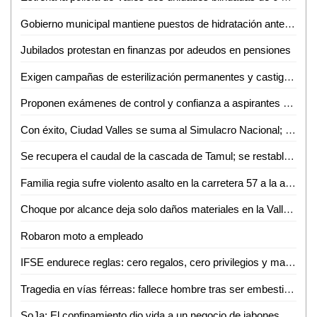
Gobierno municipal mantiene puestos de hidratación ante altas temperaturas en Ciudad Valles
Jubilados protestan en finanzas por adeudos en pensiones
Exigen campañas de esterilización permanentes y castigo al abandono de mascotas en Valles
Proponen exámenes de control y confianza a aspirantes a cargos públicos
Con éxito, Ciudad Valles se suma al Simulacro Nacional; miles de ciudadanos participan
Se recupera el caudal de la cascada de Tamul; se restablecen condiciones en el Río Gallinas
Familia regia sufre violento asalto en la carretera 57 a la altura de Matehuala
Choque por alcance deja solo daños materiales en la Valles–Tampico
Robaron moto a empleado
IFSE endurece reglas: cero regalos, cero privilegios y mayor control ético en servidores públicos
Tragedia en vías férreas: fallece hombre tras ser embestido por el tren
SoJa: El confinamiento dio vida a un negocio de jabones artesanales en Ciudad Valles