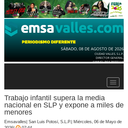
SÁBADO, 08 DE AGOSTO DE 2026
CIUDAD VALLES, S.L.P.
DIRECTOR GENERAL.
SAMUEL ROA BOTELLO
Toggle
navigat
Trabajo infantil supera la media
nacional en SLP y expone a miles de
menores
Emsavalles| San Luis Potosí, S.L.P.| Miércoles, 06 de Mayo de
2026|
07:44