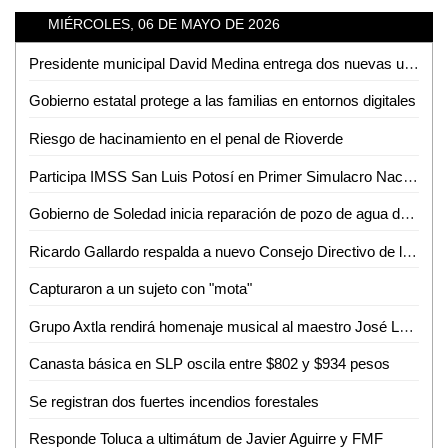
MIÉRCOLES, 06 DE MAYO DE 2026
Presidente municipal David Medina entrega dos nuevas unidades blindadas para seguir fortaleciendo la seguridad en Ciudad Valles
Gobierno estatal protege a las familias en entornos digitales
Riesgo de hacinamiento en el penal de Rioverde
Participa IMSS San Luis Potosí en Primer Simulacro Nacional 2026
Gobierno de Soledad inicia reparación de pozo de agua de Interapas "Praderas del Maurel"
Ricardo Gallardo respalda a nuevo Consejo Directivo de la Asociación de Abogados de SLP
Capturaron a un sujeto con "mota"
Grupo Axtla rendirá homenaje musical al maestro José Luis Soto Fraga
Canasta básica en SLP oscila entre $802 y $934 pesos
Se registran dos fuertes incendios forestales
Responde Toluca a ultimátum de Javier Aguirre y FMF