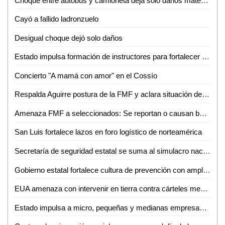
Choque entre autobús y camioneta deja solo daños materiales
Cayó a fallido ladronzuelo
Desigual choque dejó solo daños
Estado impulsa formación de instructores para fortalecer el capital humano
Concierto "A mamá con amor" en el Cossío
Respalda Aguirre postura de la FMF y aclara situación de seleccionados
Amenaza FMF a seleccionados: Se reportan o causan baja de la Selección
San Luis fortalece lazos en foro logístico de norteamérica
Secretaría de seguridad estatal se suma al simulacro nacional 2026
Gobierno estatal fortalece cultura de prevención con amplia participación en simulacro nacional 2026
EUA amenaza con intervenir en tierra contra cárteles mexicanos
Estado impulsa a micro, pequeñas y medianas empresas con más de 7.8 mdp en financiamientos