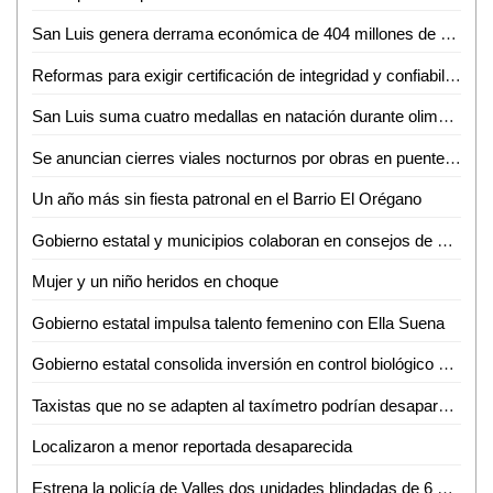
San Luis genera derrama económica de 404 millones de pesos en fin de semana largo
Reformas para exigir certificación de integridad y confiabilidad a candidatos en el 2027, evitarán que el crimen organizado infiltre posiciones
San Luis suma cuatro medallas en natación durante olimpiada nacional 2026
Se anuncian cierres viales nocturnos por obras en puente vehicular en Soledad
Un año más sin fiesta patronal en el Barrio El Orégano
Gobierno estatal y municipios colaboran en consejos de seguridad
Mujer y un niño heridos en choque
Gobierno estatal impulsa talento femenino con Ella Suena
Gobierno estatal consolida inversión en control biológico para el campo
Taxistas que no se adapten al taxímetro podrían desaparecer del mercado en Valles
Localizaron a menor reportada desaparecida
Estrena la policía de Valles dos unidades blindadas de 6 millones de pesos