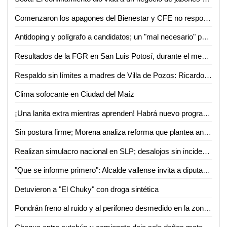
Comenzaron los apagones del Bienestar y CFE no responde en Valles
Antidoping y polígrafo a candidatos; un "mal necesario" para SLP: Frinné Azuara
Resultados de la FGR en San Luis Potosí, durante el mes de abril de 2026
Respaldo sin límites a madres de Villa de Pozos: Ricardo Gallardo
Clima sofocante en Ciudad del Maíz
¡Una lanita extra mientras aprenden! Habrá nuevo programa de becas para jóvenes trabajadores en Valles
Sin postura firme; Morena analiza reforma que plantea antidoping a candidatos en SLP
Realizan simulacro nacional en SLP; desalojos sin incidentes
"Que se informe primero": Alcalde vallense invita a diputado revisar capacitación de PC tras caso "Jachi"
Detuvieron a "El Chuky" con droga sintética
Pondrán freno al ruido y al perifoneo desmedido en la zona centro de Ciudad Valles