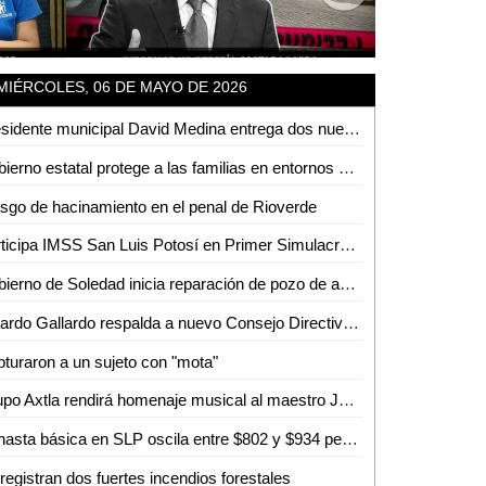
MIÉRCOLES, 06 DE MAYO DE 2026
Presidente municipal David Medina entrega dos nuevas unidades blindadas para seguir fortaleciendo la seguridad en Ciudad Valles
Gobierno estatal protege a las familias en entornos digitales
sgo de hacinamiento en el penal de Rioverde
Participa IMSS San Luis Potosí en Primer Simulacro Nacional 2026
Gobierno de Soledad inicia reparación de pozo de agua de Interapas "Praderas del Maurel"
Ricardo Gallardo respalda a nuevo Consejo Directivo de la Asociación de Abogados de SLP
turaron a un sujeto con "mota"
Grupo Axtla rendirá homenaje musical al maestro José Luis Soto Fraga
Canasta básica en SLP oscila entre $802 y $934 pesos
registran dos fuertes incendios forestales