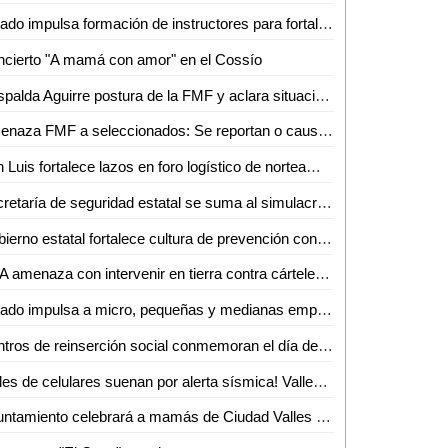
Estado impulsa formación de instructores para fortalecer el capital humano
cierto "A mamá con amor" en el Cossío
Respalda Aguirre postura de la FMF y aclara situación de seleccionados
Amenaza FMF a seleccionados: Se reportan o causan baja de la Selección
San Luis fortalece lazos en foro logístico de norteamérica
Secretaría de seguridad estatal se suma al simulacro nacional 2026
Gobierno estatal fortalece cultura de prevención con amplia participación en simulacro nacional 2026
EUA amenaza con intervenir en tierra contra cárteles mexicanos
Estado impulsa a micro, pequeñas y medianas empresas con más de 7.8 mdp en financiamientos
Centros de reinserción social conmemoran el día de las madres con diversas actividades
¡Miles de celulares suenan por alerta sísmica! Valles se une al Simulacro Nacional 2026
Ayuntamiento celebrará a mamás de Ciudad Valles con servicios de belleza gratuitos