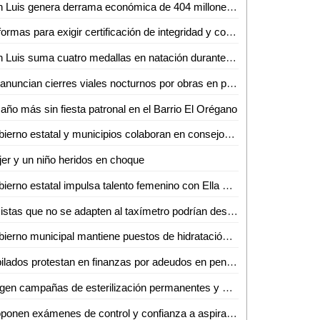
San Luis genera derrama económica de 404 millones de pesos en fin de semana largo
Reformas para exigir certificación de integridad y confiabilidad a candidatos en el 2027, evitarán que el crimen organizado infiltre posiciones
San Luis suma cuatro medallas en natación durante olimpiada nacional 2026
Se anuncian cierres viales nocturnos por obras en puente vehicular en Soledad
año más sin fiesta patronal en el Barrio El Orégano
Gobierno estatal y municipios colaboran en consejos de seguridad
er y un niño heridos en choque
Gobierno estatal impulsa talento femenino con Ella Suena
Taxistas que no se adapten al taxímetro podrían desaparecer del mercado en Valles
Gobierno municipal mantiene puestos de hidratación ante altas temperaturas en Ciudad Valles
Jubilados protestan en finanzas por adeudos en pensiones
Exigen campañas de esterilización permanentes y castigo al abandono de mascotas en Valles
Proponen exámenes de control y confianza a aspirantes a cargos públicos