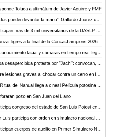
ponde Toluca a ultimátum de Javier Aguirre y FMF
"Todos pueden levantar la mano": Gallardo Juárez deja viva aspiración al 2027
Participan más de 3 mil universitarios de la UASLP en el Primer Simulacro Nacional 2026
nza Tigres a la final de la Concachampions 2026
Reconocimiento facial y cámaras en tiempo real llegan a estudiantes del Cobach 06
Pasa desapercibida protesta por "Jachi": convocan, pero casi nadie acude a exigir justicia
Sufre lesiones graves al chocar contra un cerro en la carretera libre Ciudad Valles-Rioverde
¡El Ritual del Nahual llega a cines! Película potosina en Cinemex y Cinépolis desde el 7 de mayo
forarán pozo en San Juan del Llano
Participa congreso del estado de San Luis Potosí en el primer simulacro nacional 2026, con tiempo record de desalojo del inmueble
San Luis participa con orden en simulacro nacional 2026
Participan cuerpos de auxilio en Primer Simulacro Nacional