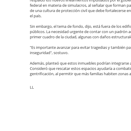
respaldó los nuevos lineamientos impulsados por el gobi
federal en materia de simulacros, al señalar que forman pa
de una cultura de protección civil que debe fortalecerse e
el país.
Sin embargo, el tema de fondo, dijo, está fuera de los edifi
públicos. La necesidad urgente de contar con un padrón a
primer cuadro de la ciudad, algunas con daños estructural
"Es importante avanzar para evitar tragedias y también p
inseguridad", sostuvo.
Además, planteó que estos inmuebles podrían integrarse a 
Consideró que rescatar estos espacios ayudaría a combat
gentrificación, al permitir que más familias habiten zona
LL