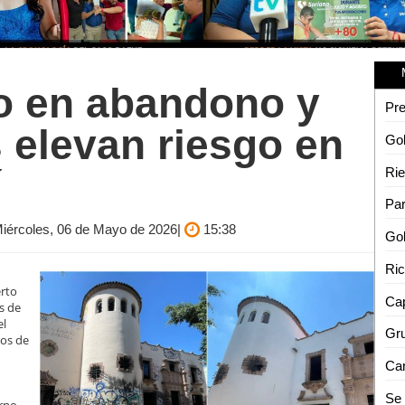
co en abandono y
 elevan riesgo en
í
Rie
 Miércoles, 06 de Mayo de 2026|
15:38
erto
Cap
s de
el
cos de
Se 