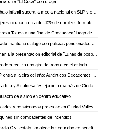
rraron a "El Cuca" con droga
Trabajo infantil supera la media nacional en SLP y expone a miles de menores
Mujeres ocupan cerca del 40% de empleos formales en San Luis Potosí
Regresa Toluca a una final de Concacacaf luego de 12 años
Estado mantiene diálogo con policías pensionados para garantizar sus derechos
Invitan a la presentación editorial de "Lunas de posparto"
adora realiza una gira de trabajo en el estado
SLP entra a la gira del año; Auténticos Decadentes y Los Caligaris harán vibrar el Tangamanga II
Senadora y Alcaldesa festejaron a mamás de Ciudad del Maíz
ulacro de sismo en centro educativo
Jubilados y pensionados protestan en Ciudad Valles por falta de pagos y adeudos del 2024
quines sin combatientes de incendios
Guardia Civil estatal fortalece la seguridad en beneficio de las y los potosinos