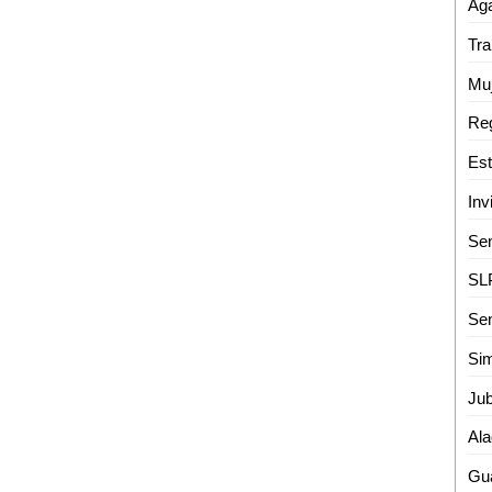
Aga
Sen
Sim
Ala