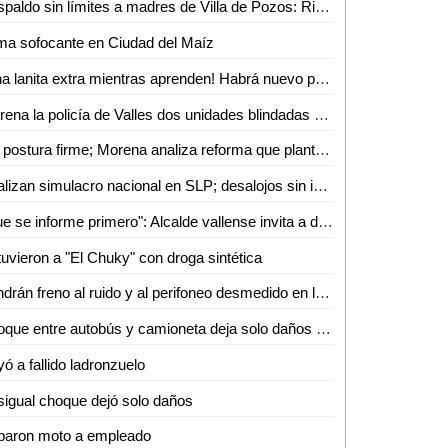
Respaldo sin límites a madres de Villa de Pozos: Ricardo Gallardo
ma sofocante en Ciudad del Maíz
¡Una lanita extra mientras aprenden! Habrá nuevo programa de becas para jóvenes trabajadores en Valles
Estrena la policía de Valles dos unidades blindadas de 6 millones de pesos
Sin postura firme; Morena analiza reforma que plantea antidoping a candidatos en SLP
Realizan simulacro nacional en SLP; desalojos sin incidentes
"Que se informe primero": Alcalde vallense invita a diputado revisar capacitación de PC tras caso "Jachi"
uvieron a "El Chuky" con droga sintética
Pondrán freno al ruido y al perifoneo desmedido en la zona centro de Ciudad Valles
Choque entre autobús y camioneta deja solo daños materiales
ó a fallido ladronzuelo
igual choque dejó solo daños
baron moto a empleado