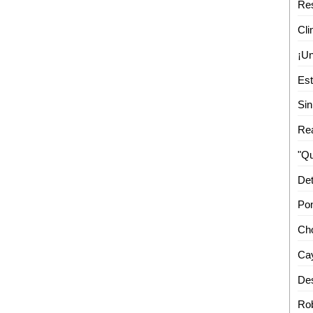
Cli
Det
Cay
Des
Ro