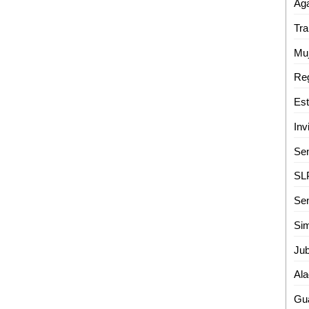
Aga
Sen
Sim
Ala