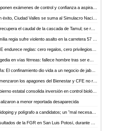
Proponen exámenes de control y confianza a aspirantes a cargos públicos
Con éxito, Ciudad Valles se suma al Simulacro Nacional; miles de ciudadanos participan
Se recupera el caudal de la cascada de Tamul; se restablecen condiciones en el Río Gallinas
Familia regia sufre violento asalto en la carretera 57 a la altura de Matehuala
IFSE endurece reglas: cero regalos, cero privilegios y mayor control ético en servidores públicos
Tragedia en vías férreas: fallece hombre tras ser embestido por el tren
SoJa: El confinamiento dio vida a un negocio de jabones artesanales en Ciudad Valles
Comenzaron los apagones del Bienestar y CFE no responde en Valles
Gobierno estatal consolida inversión en control biológico para el campo
alizaron a menor reportada desaparecida
Antidoping y polígrafo a candidatos; un "mal necesario" para SLP: Frinné Azuara
Resultados de la FGR en San Luis Potosí, durante el mes de abril de 2026