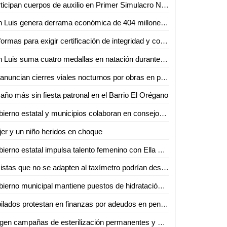
Participan cuerpos de auxilio en Primer Simulacro Nacional
San Luis genera derrama económica de 404 millones de pesos en fin de semana largo
Reformas para exigir certificación de integridad y confiabilidad a candidatos en el 2027, evitarán que el crimen organizado infiltre posiciones
San Luis suma cuatro medallas en natación durante olimpiada nacional 2026
Se anuncian cierres viales nocturnos por obras en puente vehicular en Soledad
año más sin fiesta patronal en el Barrio El Orégano
Gobierno estatal y municipios colaboran en consejos de seguridad
er y un niño heridos en choque
Gobierno estatal impulsa talento femenino con Ella Suena
Taxistas que no se adapten al taxímetro podrían desaparecer del mercado en Valles
Gobierno municipal mantiene puestos de hidratación ante altas temperaturas en Ciudad Valles
Jubilados protestan en finanzas por adeudos en pensiones
Exigen campañas de esterilización permanentes y castigo al abandono de mascotas en Valles