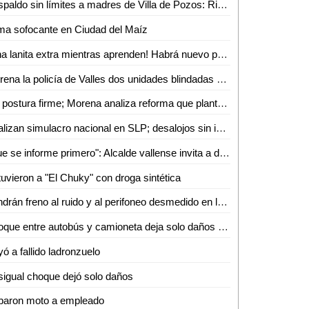
Respaldo sin límites a madres de Villa de Pozos: Ricardo Gallardo
ma sofocante en Ciudad del Maíz
¡Una lanita extra mientras aprenden! Habrá nuevo programa de becas para jóvenes trabajadores en Valles
Estrena la policía de Valles dos unidades blindadas de 6 millones de pesos
Sin postura firme; Morena analiza reforma que plantea antidoping a candidatos en SLP
Realizan simulacro nacional en SLP; desalojos sin incidentes
"Que se informe primero": Alcalde vallense invita a diputado revisar capacitación de PC tras caso "Jachi"
uvieron a "El Chuky" con droga sintética
Pondrán freno al ruido y al perifoneo desmedido en la zona centro de Ciudad Valles
Choque entre autobús y camioneta deja solo daños materiales
ó a fallido ladronzuelo
igual choque dejó solo daños
baron moto a empleado