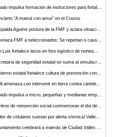
Estado impulsa formación de instructores para fortalecer el capital humano
cierto "A mamá con amor" en el Cossío
Respalda Aguirre postura de la FMF y aclara situación de seleccionados
Amenaza FMF a seleccionados: Se reportan o causan baja de la Selección
San Luis fortalece lazos en foro logístico de norteamérica
Secretaría de seguridad estatal se suma al simulacro nacional 2026
Gobierno estatal fortalece cultura de prevención con amplia participación en simulacro nacional 2026
EUA amenaza con intervenir en tierra contra cárteles mexicanos
Estado impulsa a micro, pequeñas y medianas empresas con más de 7.8 mdp en financiamientos
Centros de reinserción social conmemoran el día de las madres con diversas actividades
¡Miles de celulares suenan por alerta sísmica! Valles se une al Simulacro Nacional 2026
Ayuntamiento celebrará a mamás de Ciudad Valles con servicios de belleza gratuitos