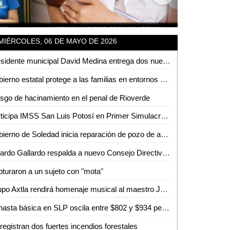
MIÉRCOLES, 06 DE MAYO DE 2026
Presidente municipal David Medina entrega dos nuevas unidades blindadas para seguir fortaleciendo la seguridad en Ciudad Valles
Gobierno estatal protege a las familias en entornos digitales
sgo de hacinamiento en el penal de Rioverde
Participa IMSS San Luis Potosí en Primer Simulacro Nacional 2026
Gobierno de Soledad inicia reparación de pozo de agua de Interapas "Praderas del Maurel"
Ricardo Gallardo respalda a nuevo Consejo Directivo de la Asociación de Abogados de SLP
turaron a un sujeto con "mota"
Grupo Axtla rendirá homenaje musical al maestro José Luis Soto Fraga
Canasta básica en SLP oscila entre $802 y $934 pesos
registran dos fuertes incendios forestales