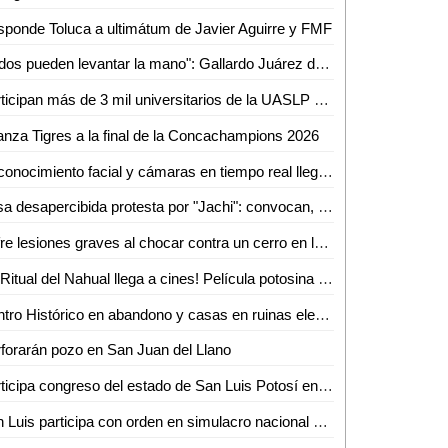
ponde Toluca a ultimátum de Javier Aguirre y FMF
"Todos pueden levantar la mano": Gallardo Juárez deja viva aspiración al 2027
Participan más de 3 mil universitarios de la UASLP en el Primer Simulacro Nacional 2026
nza Tigres a la final de la Concachampions 2026
Reconocimiento facial y cámaras en tiempo real llegan a estudiantes del Cobach 06
Pasa desapercibida protesta por "Jachi": convocan, pero casi nadie acude a exigir justicia
Sufre lesiones graves al chocar contra un cerro en la carretera libre Ciudad Valles-Rioverde
¡El Ritual del Nahual llega a cines! Película potosina en Cinemex y Cinépolis desde el 7 de mayo
Centro Histórico en abandono y casas en ruinas elevan riesgo en San Luis Potosí
forarán pozo en San Juan del Llano
Participa congreso del estado de San Luis Potosí en el primer simulacro nacional 2026, con tiempo record de desalojo del inmueble
San Luis participa con orden en simulacro nacional 2026