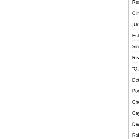
Cli
Det
Cay
Des
Ro