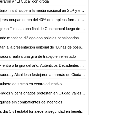
rraron a "El Cuca" con droga
Trabajo infantil supera la media nacional en SLP y expone a miles de menores
Mujeres ocupan cerca del 40% de empleos formales en San Luis Potosí
Regresa Toluca a una final de Concacacaf luego de 12 años
Estado mantiene diálogo con policías pensionados para garantizar sus derechos
Invitan a la presentación editorial de "Lunas de posparto"
adora realiza una gira de trabajo en el estado
SLP entra a la gira del año; Auténticos Decadentes y Los Caligaris harán vibrar el Tangamanga II
Senadora y Alcaldesa festejaron a mamás de Ciudad del Maíz
ulacro de sismo en centro educativo
Jubilados y pensionados protestan en Ciudad Valles por falta de pagos y adeudos del 2024
quines sin combatientes de incendios
Guardia Civil estatal fortalece la seguridad en beneficio de las y los potosinos