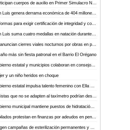
Participan cuerpos de auxilio en Primer Simulacro Nacional
San Luis genera derrama económica de 404 millones de pesos en fin de semana largo
Reformas para exigir certificación de integridad y confiabilidad a candidatos en el 2027, evitarán que el crimen organizado infiltre posiciones
San Luis suma cuatro medallas en natación durante olimpiada nacional 2026
Se anuncian cierres viales nocturnos por obras en puente vehicular en Soledad
año más sin fiesta patronal en el Barrio El Orégano
Gobierno estatal y municipios colaboran en consejos de seguridad
er y un niño heridos en choque
Gobierno estatal impulsa talento femenino con Ella Suena
Taxistas que no se adapten al taxímetro podrían desaparecer del mercado en Valles
Gobierno municipal mantiene puestos de hidratación ante altas temperaturas en Ciudad Valles
Jubilados protestan en finanzas por adeudos en pensiones
Exigen campañas de esterilización permanentes y castigo al abandono de mascotas en Valles