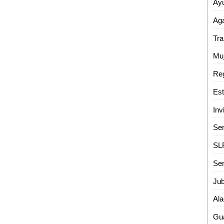
Aga
Sen
Ala