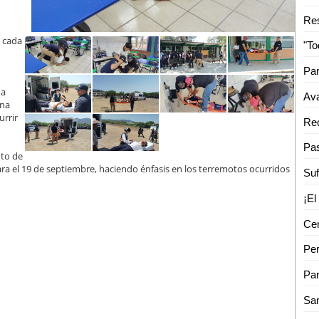
Res
e cada
da
Ava
una
urrir
oto de
ra el 19 de septiembre, haciendo énfasis en los terremotos ocurridos
Per