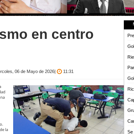
ismo en centro
Rie
ércoles, 06 de Mayo de 2026|
11:31
a
udad
una
Cap
o.
de la
Se 