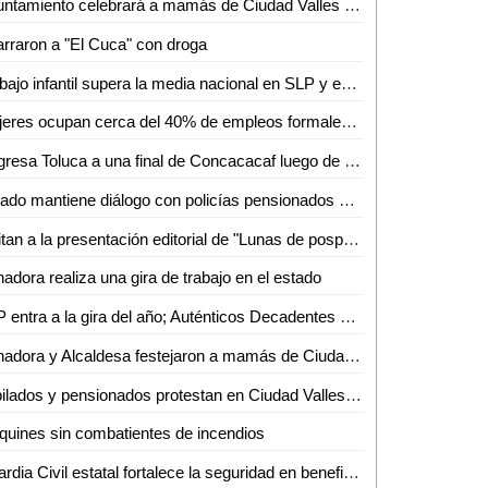
Ayuntamiento celebrará a mamás de Ciudad Valles con servicios de belleza gratuitos
rraron a "El Cuca" con droga
Trabajo infantil supera la media nacional en SLP y expone a miles de menores
Mujeres ocupan cerca del 40% de empleos formales en San Luis Potosí
Regresa Toluca a una final de Concacacaf luego de 12 años
Estado mantiene diálogo con policías pensionados para garantizar sus derechos
Invitan a la presentación editorial de "Lunas de posparto"
adora realiza una gira de trabajo en el estado
SLP entra a la gira del año; Auténticos Decadentes y Los Caligaris harán vibrar el Tangamanga II
Senadora y Alcaldesa festejaron a mamás de Ciudad del Maíz
Jubilados y pensionados protestan en Ciudad Valles por falta de pagos y adeudos del 2024
quines sin combatientes de incendios
Guardia Civil estatal fortalece la seguridad en beneficio de las y los potosinos