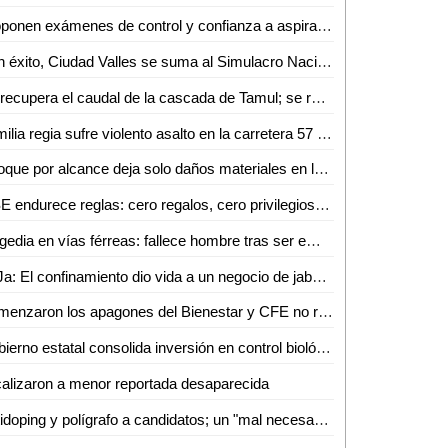
Proponen exámenes de control y confianza a aspirantes a cargos públicos
Con éxito, Ciudad Valles se suma al Simulacro Nacional; miles de ciudadanos participan
Se recupera el caudal de la cascada de Tamul; se restablecen condiciones en el Río Gallinas
Familia regia sufre violento asalto en la carretera 57 a la altura de Matehuala
Choque por alcance deja solo daños materiales en la Valles–Tampico
IFSE endurece reglas: cero regalos, cero privilegios y mayor control ético en servidores públicos
Tragedia en vías férreas: fallece hombre tras ser embestido por el tren
SoJa: El confinamiento dio vida a un negocio de jabones artesanales en Ciudad Valles
Comenzaron los apagones del Bienestar y CFE no responde en Valles
Gobierno estatal consolida inversión en control biológico para el campo
alizaron a menor reportada desaparecida
Antidoping y polígrafo a candidatos; un "mal necesario" para SLP: Frinné Azuara