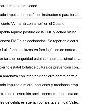
baron moto a empleado
Estado impulsa formación de instructores para fortalecer el capital humano
cierto "A mamá con amor" en el Cossío
Respalda Aguirre postura de la FMF y aclara situación de seleccionados
Amenaza FMF a seleccionados: Se reportan o causan baja de la Selección
San Luis fortalece lazos en foro logístico de norteamérica
Secretaría de seguridad estatal se suma al simulacro nacional 2026
Gobierno estatal fortalece cultura de prevención con amplia participación en simulacro nacional 2026
EUA amenaza con intervenir en tierra contra cárteles mexicanos
Estado impulsa a micro, pequeñas y medianas empresas con más de 7.8 mdp en financiamientos
Centros de reinserción social conmemoran el día de las madres con diversas actividades
¡Miles de celulares suenan por alerta sísmica! Valles se une al Simulacro Nacional 2026