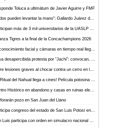
ponde Toluca a ultimátum de Javier Aguirre y FMF
"Todos pueden levantar la mano": Gallardo Juárez deja viva aspiración al 2027
Participan más de 3 mil universitarios de la UASLP en el Primer Simulacro Nacional 2026
nza Tigres a la final de la Concachampions 2026
Reconocimiento facial y cámaras en tiempo real llegan a estudiantes del Cobach 06
Pasa desapercibida protesta por "Jachi": convocan, pero casi nadie acude a exigir justicia
Sufre lesiones graves al chocar contra un cerro en la carretera libre Ciudad Valles-Rioverde
¡El Ritual del Nahual llega a cines! Película potosina en Cinemex y Cinépolis desde el 7 de mayo
Centro Histórico en abandono y casas en ruinas elevan riesgo en San Luis Potosí
forarán pozo en San Juan del Llano
Participa congreso del estado de San Luis Potosí en el primer simulacro nacional 2026, con tiempo record de desalojo del inmueble
San Luis participa con orden en simulacro nacional 2026