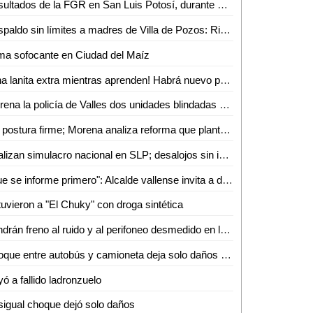
Resultados de la FGR en San Luis Potosí, durante el mes de abril de 2026
Respaldo sin límites a madres de Villa de Pozos: Ricardo Gallardo
ma sofocante en Ciudad del Maíz
¡Una lanita extra mientras aprenden! Habrá nuevo programa de becas para jóvenes trabajadores en Valles
Estrena la policía de Valles dos unidades blindadas de 6 millones de pesos
Sin postura firme; Morena analiza reforma que plantea antidoping a candidatos en SLP
Realizan simulacro nacional en SLP; desalojos sin incidentes
"Que se informe primero": Alcalde vallense invita a diputado revisar capacitación de PC tras caso "Jachi"
uvieron a "El Chuky" con droga sintética
Pondrán freno al ruido y al perifoneo desmedido en la zona centro de Ciudad Valles
Choque entre autobús y camioneta deja solo daños materiales
ó a fallido ladronzuelo
igual choque dejó solo daños