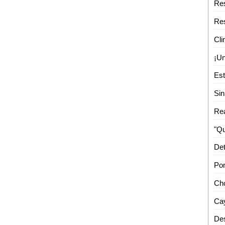
Cli
Det
Cay
Des