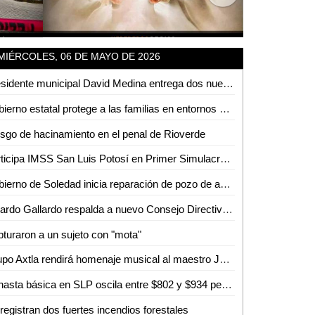
MIÉRCOLES, 06 DE MAYO DE 2026
Presidente municipal David Medina entrega dos nuevas unidades blindadas para seguir fortaleciendo la seguridad en Ciudad Valles
Gobierno estatal protege a las familias en entornos digitales
sgo de hacinamiento en el penal de Rioverde
Participa IMSS San Luis Potosí en Primer Simulacro Nacional 2026
Gobierno de Soledad inicia reparación de pozo de agua de Interapas "Praderas del Maurel"
Ricardo Gallardo respalda a nuevo Consejo Directivo de la Asociación de Abogados de SLP
turaron a un sujeto con "mota"
Grupo Axtla rendirá homenaje musical al maestro José Luis Soto Fraga
Canasta básica en SLP oscila entre $802 y $934 pesos
registran dos fuertes incendios forestales