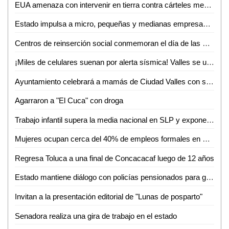
EUA amenaza con intervenir en tierra contra cárteles mexicanos
Estado impulsa a micro, pequeñas y medianas empresas con más de 7.8 mdp en financiamientos
Centros de reinserción social conmemoran el día de las madres con diversas actividades
¡Miles de celulares suenan por alerta sísmica! Valles se une al Simulacro Nacional 2026
Ayuntamiento celebrará a mamás de Ciudad Valles con servicios de belleza gratuitos
Agarraron a "El Cuca" con droga
Trabajo infantil supera la media nacional en SLP y expone a miles de menores
Mujeres ocupan cerca del 40% de empleos formales en San Luis Potosí
Regresa Toluca a una final de Concacacaf luego de 12 años
Estado mantiene diálogo con policías pensionados para garantizar sus derechos
Invitan a la presentación editorial de "Lunas de posparto"
Senadora realiza una gira de trabajo en el estado