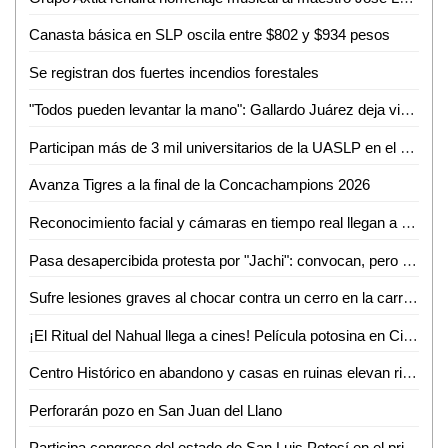
Canasta básica en SLP oscila entre $802 y $934 pesos
Se registran dos fuertes incendios forestales
"Todos pueden levantar la mano": Gallardo Juárez deja viva aspiración al 2027
Participan más de 3 mil universitarios de la UASLP en el Primer Simulacro Nacional 2026
Avanza Tigres a la final de la Concachampions 2026
Reconocimiento facial y cámaras en tiempo real llegan a estudiantes del Cobach 06
Pasa desapercibida protesta por "Jachi": convocan, pero casi nadie acude a exigir justicia
Sufre lesiones graves al chocar contra un cerro en la carretera libre Ciudad Valles-Rioverde
¡El Ritual del Nahual llega a cines! Película potosina en Cinemex y Cinépolis desde el 7 de mayo
Centro Histórico en abandono y casas en ruinas elevan riesgo en San Luis Potosí
Perforarán pozo en San Juan del Llano
Participa congreso del estado de San Luis Potosí en el primer simulacro nacional 2026, con tiempo record de desalojo del inmueble