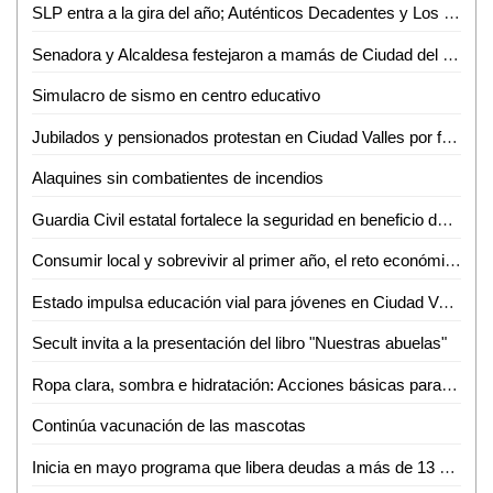
SLP entra a la gira del año; Auténticos Decadentes y Los Caligaris harán vibrar el Tangamanga II
Senadora y Alcaldesa festejaron a mamás de Ciudad del Maíz
Simulacro de sismo en centro educativo
Jubilados y pensionados protestan en Ciudad Valles por falta de pagos y adeudos del 2024
Alaquines sin combatientes de incendios
Guardia Civil estatal fortalece la seguridad en beneficio de las y los potosinos
Consumir local y sobrevivir al primer año, el reto económico detrás de los emprendimientos
Estado impulsa educación vial para jóvenes en Ciudad Valles
Secult invita a la presentación del libro "Nuestras abuelas"
Ropa clara, sombra e hidratación: Acciones básicas para enfrentar la ola de calor
Continúa vacunación de las mascotas
Inicia en mayo programa que libera deudas a más de 13 mil mujeres productoras