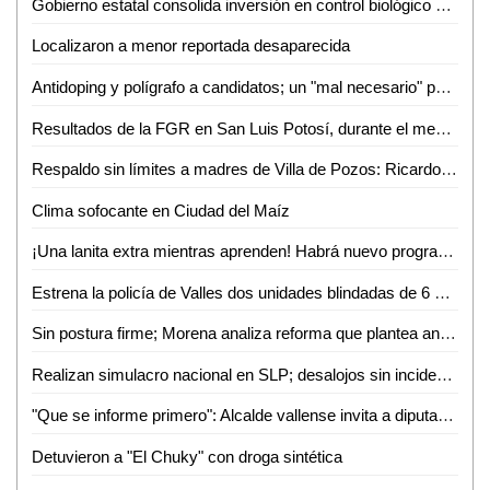
Gobierno estatal consolida inversión en control biológico para el campo
Localizaron a menor reportada desaparecida
Antidoping y polígrafo a candidatos; un "mal necesario" para SLP: Frinné Azuara
Resultados de la FGR en San Luis Potosí, durante el mes de abril de 2026
Respaldo sin límites a madres de Villa de Pozos: Ricardo Gallardo
Clima sofocante en Ciudad del Maíz
¡Una lanita extra mientras aprenden! Habrá nuevo programa de becas para jóvenes trabajadores en Valles
Estrena la policía de Valles dos unidades blindadas de 6 millones de pesos
Sin postura firme; Morena analiza reforma que plantea antidoping a candidatos en SLP
Realizan simulacro nacional en SLP; desalojos sin incidentes
"Que se informe primero": Alcalde vallense invita a diputado revisar capacitación de PC tras caso "Jachi"
Detuvieron a "El Chuky" con droga sintética