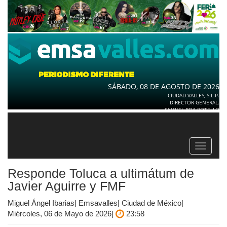
SÁBADO, 08 DE AGOSTO DE 2026
CIUDAD VALLES, S.L.P.
DIRECTOR GENERAL.
SAMUEL ROA BOTELLO
Toggle
navigat
Responde Toluca a ultimátum de
Javier Aguirre y FMF
Miguel Ángel Ibarias| Emsavalles| Ciudad de México|
Miércoles, 06 de Mayo de 2026|
23:58