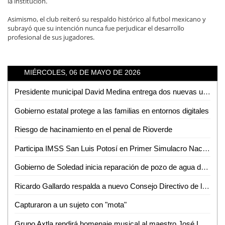
la institución.
Asimismo, el club reiteró su respaldo histórico al futbol mexicano y
subrayó que su intención nunca fue perjudicar el desarrollo
profesional de sus jugadores.
MIÉRCOLES, 06 DE MAYO DE 2026
Presidente municipal David Medina entrega dos nuevas unidades blindadas para seguir fortaleciendo la seguridad en Ciudad Valles
Gobierno estatal protege a las familias en entornos digitales
Riesgo de hacinamiento en el penal de Rioverde
Participa IMSS San Luis Potosí en Primer Simulacro Nacional 2026
Gobierno de Soledad inicia reparación de pozo de agua de Interapas "Praderas del Maurel"
Ricardo Gallardo respalda a nuevo Consejo Directivo de la Asociación de Abogados de SLP
Capturaron a un sujeto con "mota"
Grupo Axtla rendirá homenaje musical al maestro José Luis Soto Fraga