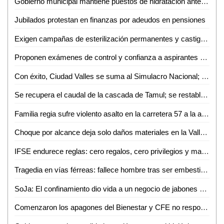
Gobierno municipal mantiene puestos de hidratación ante altas temperaturas en Ciudad Valles
Jubilados protestan en finanzas por adeudos en pensiones
Exigen campañas de esterilización permanentes y castigo al abandono de mascotas en Valles
Proponen exámenes de control y confianza a aspirantes a cargos públicos
Con éxito, Ciudad Valles se suma al Simulacro Nacional; miles de ciudadanos participan
Se recupera el caudal de la cascada de Tamul; se restablecen condiciones en el Río Gallinas
Familia regia sufre violento asalto en la carretera 57 a la altura de Matehuala
Choque por alcance deja solo daños materiales en la Valles–Tampico
IFSE endurece reglas: cero regalos, cero privilegios y mayor control ético en servidores públicos
Tragedia en vías férreas: fallece hombre tras ser embestido por el tren
SoJa: El confinamiento dio vida a un negocio de jabones artesanales en Ciudad Valles
Comenzaron los apagones del Bienestar y CFE no responde en Valles