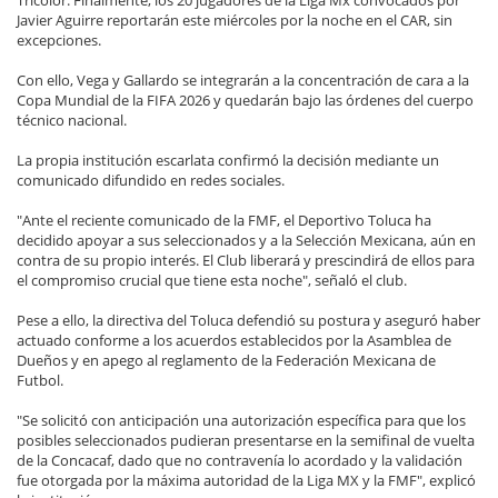
Tricolor. Finalmente, los 20 jugadores de la Liga Mx convocados por
Javier Aguirre reportarán este miércoles por la noche en el CAR, sin
excepciones.
Con ello, Vega y Gallardo se integrarán a la concentración de cara a la
Copa Mundial de la FIFA 2026 y quedarán bajo las órdenes del cuerpo
técnico nacional.
La propia institución escarlata confirmó la decisión mediante un
comunicado difundido en redes sociales.
"Ante el reciente comunicado de la FMF, el Deportivo Toluca ha
decidido apoyar a sus seleccionados y a la Selección Mexicana, aún en
contra de su propio interés. El Club liberará y prescindirá de ellos para
el compromiso crucial que tiene esta noche", señaló el club.
Pese a ello, la directiva del Toluca defendió su postura y aseguró haber
actuado conforme a los acuerdos establecidos por la Asamblea de
Dueños y en apego al reglamento de la Federación Mexicana de
Futbol.
"Se solicitó con anticipación una autorización específica para que los
posibles seleccionados pudieran presentarse en la semifinal de vuelta
de la Concacaf, dado que no contravenía lo acordado y la validación
fue otorgada por la máxima autoridad de la Liga MX y la FMF", explicó