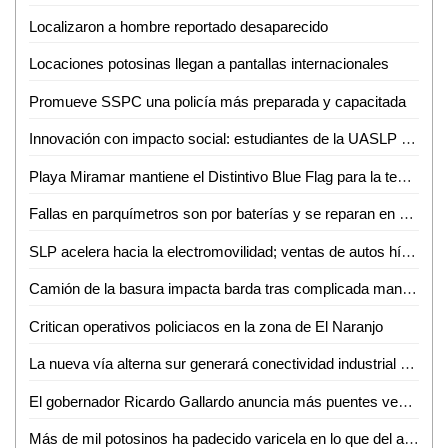
Localizaron a hombre reportado desaparecido
Locaciones potosinas llegan a pantallas internacionales
Promueve SSPC una policía más preparada y capacitada
Innovación con impacto social: estudiantes de la UASLP crean plataforma para digitalizar servicios
Playa Miramar mantiene el Distintivo Blue Flag para la temporada 2026-2027
Fallas en parquímetros son por baterías y se reparan en menos de una hora: Gabriel Castañeda
SLP acelera hacia la electromovilidad; ventas de autos híbridos y eléctricos crecen 59%
Camión de la basura impacta barda tras complicada maniobra en Villas del Carmen
Critican operativos policiacos en la zona de El Naranjo
La nueva vía alterna sur generará conectividad industrial en SLP
El gobernador Ricardo Gallardo anuncia más puentes vehiculares para la zona metropolitana
Más de mil potosinos ha padecido varicela en lo que del año