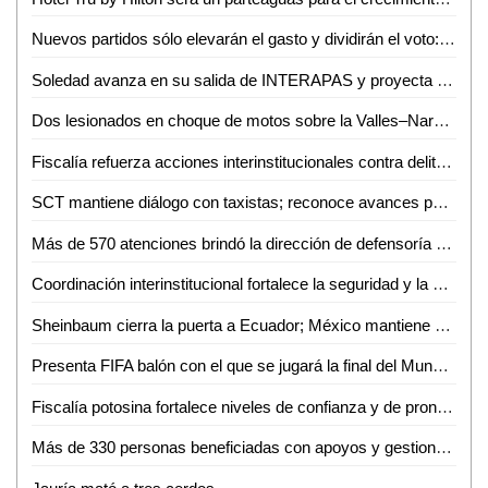
Nuevos partidos sólo elevarán el gasto y dividirán el voto: Carlos Solares
Soledad avanza en su salida de INTERAPAS y proyecta nuevas obras para la zona oriente
Dos lesionados en choque de motos sobre la Valles–Naranjo
Fiscalía refuerza acciones interinstitucionales contra delito de extorsión
SCT mantiene diálogo con taxistas; reconoce avances pero persisten malas prácticas
Más de 570 atenciones brindó la dirección de defensoría social durante mayo y junio en Ciudad Valles
Coordinación interinstitucional fortalece la seguridad y la paz en San Luis Potosí
Sheinbaum cierra la puerta a Ecuador; México mantiene demanda internacional
Presenta FIFA balón con el que se jugará la final del Mundial 2026
Fiscalía potosina fortalece niveles de confianza y de pronta atención ciudadana
Más de 330 personas beneficiadas con apoyos y gestiones de atención ciudadana durante junio