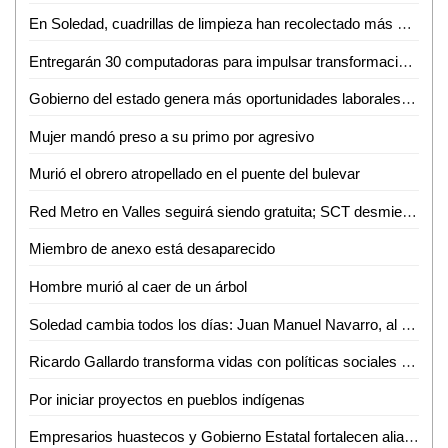
En Soledad, cuadrillas de limpieza han recolectado más de 10 toneladas de residuos por la fiesta futbolera
Entregarán 30 computadoras para impulsar transformación digital de negocios de la Huasteca
Gobierno del estado genera más oportunidades laborales a mujeres potosinas
Mujer mandó preso a su primo por agresivo
Murió el obrero atropellado en el puente del bulevar
Red Metro en Valles seguirá siendo gratuita; SCT desmiente cobro de 12 pesos
Miembro de anexo está desaparecido
Hombre murió al caer de un árbol
Soledad cambia todos los días: Juan Manuel Navarro, al arrancar pavimentación en bulevar Valle de los Fantasmas
Ricardo Gallardo transforma vidas con políticas sociales sin límites
Por iniciar proyectos en pueblos indígenas
Empresarios huastecos y Gobierno Estatal fortalecen alianza para atraer inversiones