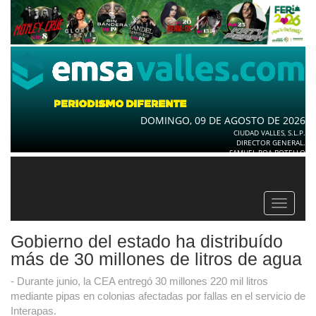
DOMINGO, 09 DE AGOSTO DE 2026
CIUDAD VALLES, S.L.P.
DIRECTOR GENERAL.
SAMUEL ROA BOTELLO
Toggle
navigat
Gobierno del estado ha distribuído
más de 30 millones de litros de agua
- Durante junio, la CEA entregó 30 millones 220 mil litros
mediante pipas en colonias afectadas por fallas en el servicio de
Interapas.