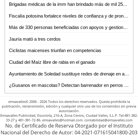
Brigadas médicas de la imm han brindado más de mil 250 atenciones gratuitas en Ciudad Valles
Fiscalía potosina fortalece niveles de confianza y de pronta atención ciudadana
Más de 330 personas beneficiadas con apoyos y gestiones de atención ciudadana durante junio
Jauría mató a tres cerdos
Ciclistas maicenses triunfan en competencias
Ciudad del Maíz libre de rabia en el ganado
Ayuntamiento de Soledad sustituye redes de drenaje en apoyo a las familias
¿Gusanos en mascotas? Detectan barrenador en perros domésticos de Ciudad Valles
emsavalles© 2006 - 2026 Todos los derechos reservados. Queda prohibida la
publicación, retransmisión, edición y cualquier otro uso de los contenidos sin previa
autorización.
Emsavalles Publicidad, Escontría, 216-A, Zona Centro, Ciudad Valles, S.L.P. Tel:481-382-
33-27 y 481-381-72-86. emsavalles@hotmail.com. contabilidad@emsavalles.com
No. de Certificado de Reserva Otorgado por el Instituto
Nacional del Derecho de Autor: 04-2021-071615041800-203