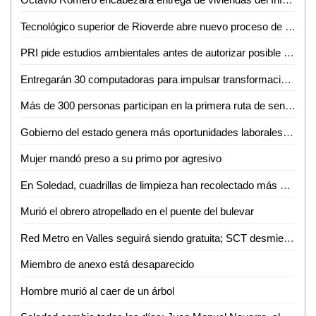
Tecnológico superior de Rioverde abre nuevo proceso de admisión por alta demanda
PRI pide estudios ambientales antes de autorizar posible fracking en la Huasteca Potosina
Entregarán 30 computadoras para impulsar transformación digital de negocios de la Huasteca
Más de 300 personas participan en la primera ruta de senderismo por la reinserción
Gobierno del estado genera más oportunidades laborales a mujeres potosinas
Mujer mandó preso a su primo por agresivo
En Soledad, cuadrillas de limpieza han recolectado más de 10 toneladas de residuos por la fiesta futbolera
Murió el obrero atropellado en el puente del bulevar
Red Metro en Valles seguirá siendo gratuita; SCT desmiente cobro de 12 pesos
Miembro de anexo está desaparecido
Hombre murió al caer de un árbol