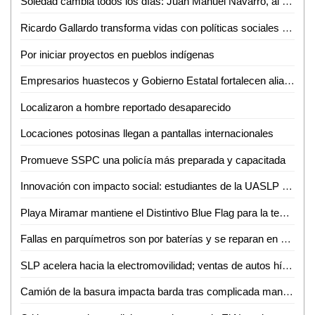
Soledad cambia todos los días: Juan Manuel Navarro, al arrancar pavimentación en bulevar Valle de los Fantasmas
Ricardo Gallardo transforma vidas con políticas sociales sin límites
Por iniciar proyectos en pueblos indígenas
Empresarios huastecos y Gobierno Estatal fortalecen alianza para atraer inversiones
Localizaron a hombre reportado desaparecido
Locaciones potosinas llegan a pantallas internacionales
Promueve SSPC una policía más preparada y capacitada
Innovación con impacto social: estudiantes de la UASLP crean plataforma para digitalizar servicios
Playa Miramar mantiene el Distintivo Blue Flag para la temporada 2026-2027
Fallas en parquímetros son por baterías y se reparan en menos de una hora: Gabriel Castañeda
SLP acelera hacia la electromovilidad; ventas de autos híbridos y eléctricos crecen 59%
Camión de la basura impacta barda tras complicada maniobra en Villas del Carmen