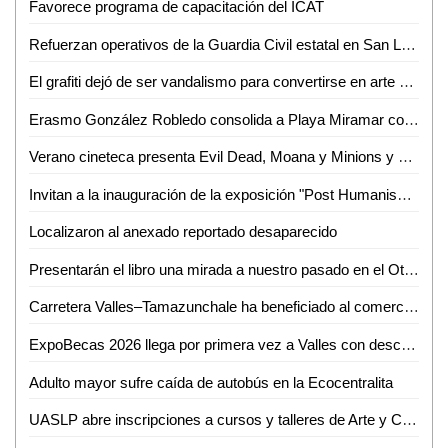
Favorece programa de capacitación del ICAT
Refuerzan operativos de la Guardia Civil estatal en San Luis Potosí
El grafiti dejó de ser vandalismo para convertirse en arte urbano
Erasmo González Robledo consolida a Playa Miramar como referente nacional e internacional con el izamiento Blue Flag 2026-2027
Verano cineteca presenta Evil Dead, Moana y Minions y monstruos
Invitan a la inauguración de la exposición "Post Humanism" eros y thanatos, de Ennio Castellano
Localizaron al anexado reportado desaparecido
Presentarán el libro una mirada a nuestro pasado en el Othoniano
Carretera Valles–Tamazunchale ha beneficiado al comercio y turismo de Tamazunchale: CANACO
ExpoBecas 2026 llega por primera vez a Valles con descuentos de hasta 60% para estudiantes
Adulto mayor sufre caída de autobús en la Ecocentralita
UASLP abre inscripciones a cursos y talleres de Arte y Cultura para el semestre agosto-diciembre 2026