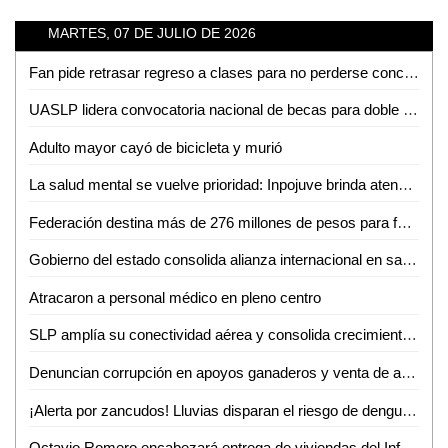
MARTES, 07 DE JULIO DE 2026
Fan pide retrasar regreso a clases para no perderse concierto de Los Tigres del Norte en la Fenapo
UASLP lidera convocatoria nacional de becas para doble titulación en ingeniería con Francia
Adulto mayor cayó de bicicleta y murió
La salud mental se vuelve prioridad: Inpojuve brinda atención psicológica en la Huasteca
Federación destina más de 276 millones de pesos para fortalecer la salud en SLP
Gobierno del estado consolida alianza internacional en salud mental
Atracaron a personal médico en pleno centro
SLP amplía su conectividad aérea y consolida crecimiento turistico y económico
Denuncian corrupción en apoyos ganaderos y venta de aretes
¡Alerta por zancudos! Lluvias disparan el riesgo de dengue, zika y chikungunya
Octavio Romero encabezará entrega de viviendas del Infonavit en Ciudad Valles