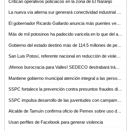
Critican operativos policiacos en la zona de El Naranjo
La nueva vía alterna sur generará conectividad industrial en SLP
El gobernador Ricardo Gallardo anuncia más puentes vehiculares para la zona metropolitana
Más de mil potosinos ha padecido varicela en lo que del año
Gobierno del estado destinó más de 114.5 millones de pesos en créditos durante junio
San Luis Potosí, referente nacional en reducción de violencia
¡Menos burocracia para Valles! SEDECO destrabará trámites para empresarios
Mantiene gobierno municipal atención integral a las personas adultas mayores durante junio
SSPC fortalece la prevención contra presuntos fraudes digitales
SSPC impulsa desarrollo de las juventudes con campamento de verano 2026
Alcalde de Tamuín confirma oficio de Pemex sobre uso de explosivos para actividades petroleras
Usan perfiles de Facebook para generar violencia