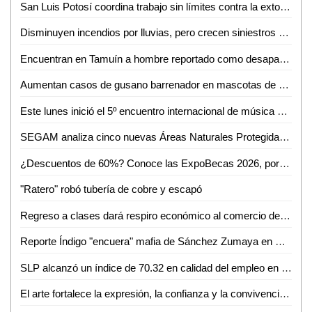
San Luis Potosí coordina trabajo sin límites contra la extorsión
Disminuyen incendios por lluvias, pero crecen siniestros en viviendas de SLP: Bomberos
Encuentran en Tamuín a hombre reportado como desaparecido en Tamasopo
Aumentan casos de gusano barrenador en mascotas de Ciudad Valles
Este lunes inició el 5º encuentro internacional de música de cámara
SEGAM analiza cinco nuevas Áreas Naturales Protegidas para frenar la deforestación en San Luis Potosí
¿Descuentos de 60%? Conoce las ExpoBecas 2026, por primera vez en Ciudad Valles
"Ratero" robó tubería de cobre y escapó
Regreso a clases dará respiro económico al comercio de Ciudad Valles: Canaco
Reporte Índigo "encuera" mafia de Sánchez Zumaya en Pemex
SLP alcanzó un índice de 70.32 en calidad del empleo en el primer trimestre de 2026
El arte fortalece la expresión, la confianza y la convivencia en la sociedad: Iraís Verástegui