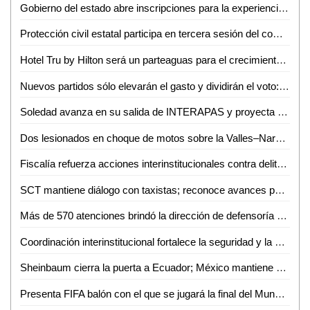
Gobierno del estado abre inscripciones para la experiencia Toyota en ventas
Protección civil estatal participa en tercera sesión del comité técnico estatal de manejo del fuego
Hotel Tru by Hilton será un parteaguas para el crecimiento de Ciudad Valles: Sedeco
Nuevos partidos sólo elevarán el gasto y dividirán el voto: Carlos Solares
Soledad avanza en su salida de INTERAPAS y proyecta nuevas obras para la zona oriente
Dos lesionados en choque de motos sobre la Valles–Naranjo
Fiscalía refuerza acciones interinstitucionales contra delito de extorsión
SCT mantiene diálogo con taxistas; reconoce avances pero persisten malas prácticas
Más de 570 atenciones brindó la dirección de defensoría social durante mayo y junio en Ciudad Valles
Coordinación interinstitucional fortalece la seguridad y la paz en San Luis Potosí
Sheinbaum cierra la puerta a Ecuador; México mantiene demanda internacional
Presenta FIFA balón con el que se jugará la final del Mundial 2026