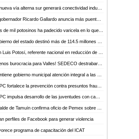
La nueva vía alterna sur generará conectividad industrial en SLP
El gobernador Ricardo Gallardo anuncia más puentes vehiculares para la zona metropolitana
Más de mil potosinos ha padecido varicela en lo que del año
Gobierno del estado destinó más de 114.5 millones de pesos en créditos durante junio
San Luis Potosí, referente nacional en reducción de violencia
¡Menos burocracia para Valles! SEDECO destrabará trámites para empresarios
Mantiene gobierno municipal atención integral a las personas adultas mayores durante junio
SSPC fortalece la prevención contra presuntos fraudes digitales
SSPC impulsa desarrollo de las juventudes con campamento de verano 2026
Alcalde de Tamuín confirma oficio de Pemex sobre uso de explosivos para actividades petroleras
n perfiles de Facebook para generar violencia
orece programa de capacitación del ICAT