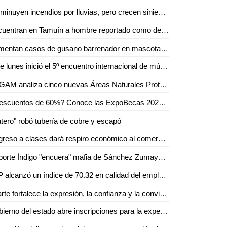
Disminuyen incendios por lluvias, pero crecen siniestros en viviendas de SLP: Bomberos
Encuentran en Tamuín a hombre reportado como desaparecido en Tamasopo
Aumentan casos de gusano barrenador en mascotas de Ciudad Valles
Este lunes inició el 5º encuentro internacional de música de cámara
SEGAM analiza cinco nuevas Áreas Naturales Protegidas para frenar la deforestación en San Luis Potosí
¿Descuentos de 60%? Conoce las ExpoBecas 2026, por primera vez en Ciudad Valles
tero" robó tubería de cobre y escapó
Regreso a clases dará respiro económico al comercio de Ciudad Valles: Canaco
Reporte Índigo "encuera" mafia de Sánchez Zumaya en Pemex
SLP alcanzó un índice de 70.32 en calidad del empleo en el primer trimestre de 2026
El arte fortalece la expresión, la confianza y la convivencia en la sociedad: Iraís Verástegui
Gobierno del estado abre inscripciones para la experiencia Toyota en ventas