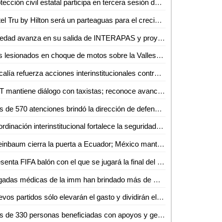
Protección civil estatal participa en tercera sesión del comité técnico estatal de manejo del fuego
Hotel Tru by Hilton será un parteaguas para el crecimiento de Ciudad Valles: Sedeco
Soledad avanza en su salida de INTERAPAS y proyecta nuevas obras para la zona oriente
Dos lesionados en choque de motos sobre la Valles–Naranjo
Fiscalía refuerza acciones interinstitucionales contra delito de extorsión
SCT mantiene diálogo con taxistas; reconoce avances pero persisten malas prácticas
Más de 570 atenciones brindó la dirección de defensoría social durante mayo y junio en Ciudad Valles
Coordinación interinstitucional fortalece la seguridad y la paz en San Luis Potosí
Sheinbaum cierra la puerta a Ecuador; México mantiene demanda internacional
Presenta FIFA balón con el que se jugará la final del Mundial 2026
Brigadas médicas de la imm han brindado más de mil 250 atenciones gratuitas en Ciudad Valles
Nuevos partidos sólo elevarán el gasto y dividirán el voto: Carlos Solares
Más de 330 personas beneficiadas con apoyos y gestiones de atención ciudadana durante junio