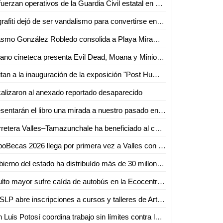
Refuerzan operativos de la Guardia Civil estatal en San Luis Potosí
El grafiti dejó de ser vandalismo para convertirse en arte urbano
Erasmo González Robledo consolida a Playa Miramar como referente nacional e internacional con el izamiento Blue Flag 2026-2027
Verano cineteca presenta Evil Dead, Moana y Minions y monstruos
Invitan a la inauguración de la exposición "Post Humanism" eros y thanatos, de Ennio Castellano
alizaron al anexado reportado desaparecido
Presentarán el libro una mirada a nuestro pasado en el Othoniano
Carretera Valles–Tamazunchale ha beneficiado al comercio y turismo de Tamazunchale: CANACO
ExpoBecas 2026 llega por primera vez a Valles con descuentos de hasta 60% para estudiantes
Gobierno del estado ha distribuído más de 30 millones de litros de agua
Adulto mayor sufre caída de autobús en la Ecocentralita
UASLP abre inscripciones a cursos y talleres de Arte y Cultura para el semestre agosto-diciembre 2026
San Luis Potosí coordina trabajo sin límites contra la extorsión