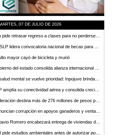
MARTES, 07 DE JULIO DE 2026
Fan pide retrasar regreso a clases para no perderse concierto de Los Tigres del Norte en la Fenapo
UASLP lidera convocatoria nacional de becas para doble titulación en ingeniería con Francia
lto mayor cayó de bicicleta y murió
Gobierno del estado consolida alianza internacional en salud mental
La salud mental se vuelve prioridad: Inpojuve brinda atención psicológica en la Huasteca
SLP amplía su conectividad aérea y consolida crecimiento turistico y económico
Federación destina más de 276 millones de pesos para fortalecer la salud en SLP
Denuncian corrupción en apoyos ganaderos y venta de aretes
Octavio Romero encabezará entrega de viviendas del Infonavit en Ciudad Valles
PRI pide estudios ambientales antes de autorizar posible fracking en la Huasteca Potosina