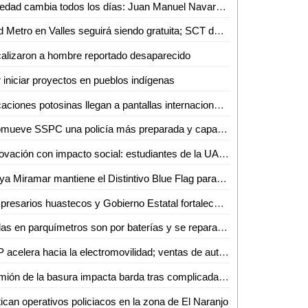
Soledad cambia todos los días: Juan Manuel Navarro, al arrancar pavimentación en bulevar Valle de los Fantasmas
Red Metro en Valles seguirá siendo gratuita; SCT desmiente cobro de 12 pesos
alizaron a hombre reportado desaparecido
 iniciar proyectos en pueblos indígenas
Locaciones potosinas llegan a pantallas internacionales
Promueve SSPC una policía más preparada y capacitada
Innovación con impacto social: estudiantes de la UASLP crean plataforma para digitalizar servicios
Playa Miramar mantiene el Distintivo Blue Flag para la temporada 2026-2027
Empresarios huastecos y Gobierno Estatal fortalecen alianza para atraer inversiones
Fallas en parquímetros son por baterías y se reparan en menos de una hora: Gabriel Castañeda
SLP acelera hacia la electromovilidad; ventas de autos híbridos y eléctricos crecen 59%
Camión de la basura impacta barda tras complicada maniobra en Villas del Carmen
tican operativos policiacos en la zona de El Naranjo