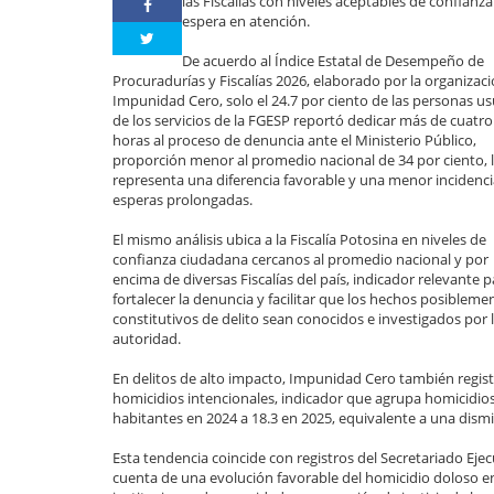
las Fiscalías con niveles aceptables de confianza
espera en atención.
De acuerdo al Índice Estatal de Desempeño de
Procuradurías y Fiscalías 2026, elaborado por la organizac
Impunidad Cero, solo el 24.7 por ciento de las personas us
de los servicios de la FGESP reportó dedicar más de cuatro
horas al proceso de denuncia ante el Ministerio Público,
proporción menor al promedio nacional de 34 por ciento, 
representa una diferencia favorable y una menor incidenci
esperas prolongadas.
El mismo análisis ubica a la Fiscalía Potosina en niveles de
confianza ciudadana cercanos al promedio nacional y por
encima de diversas Fiscalías del país, indicador relevante p
fortalecer la denuncia y facilitar que los hechos posibleme
constitutivos de delito sean conocidos e investigados por 
autoridad.
En delitos de alto impacto, Impunidad Cero también regist
homicidios intencionales, indicador que agrupa homicidios
habitantes en 2024 a 18.3 en 2025, equivalente a una dism
Esta tendencia coincide con registros del Secretariado Ej
cuenta de una evolución favorable del homicidio doloso en