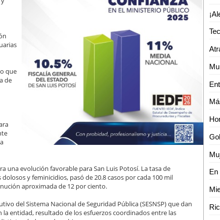
 y
ión
uarias
Atr
Mur
lo que
a de
Hom
ara
nte
la
Muj
ra una evolución favorable para San Luis Potosí. La tasa de
 dolosos y feminicidios, pasó de 20.8 casos por cada 100 mil
inución aproximada de 12 por ciento.
Mi
ecutivo del Sistema Nacional de Seguridad Pública (SESNSP) que dan
 la entidad, resultado de los esfuerzos coordinados entre las