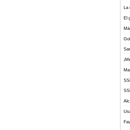
Usa
Fav