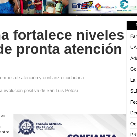
a fortalece niveles
de pronta atención
Adu
tiempos de atención y confianza ciudadana
la evolución positiva de San Luis Potosí
 en
a
 entre