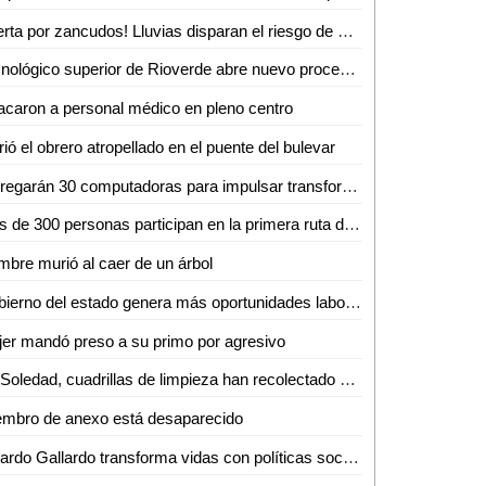
¡Alerta por zancudos! Lluvias disparan el riesgo de dengue, zika y chikungunya
Tecnológico superior de Rioverde abre nuevo proceso de admisión por alta demanda
acaron a personal médico en pleno centro
ió el obrero atropellado en el puente del bulevar
Entregarán 30 computadoras para impulsar transformación digital de negocios de la Huasteca
Más de 300 personas participan en la primera ruta de senderismo por la reinserción
bre murió al caer de un árbol
Gobierno del estado genera más oportunidades laborales a mujeres potosinas
er mandó preso a su primo por agresivo
En Soledad, cuadrillas de limpieza han recolectado más de 10 toneladas de residuos por la fiesta futbolera
embro de anexo está desaparecido
Ricardo Gallardo transforma vidas con políticas sociales sin límites